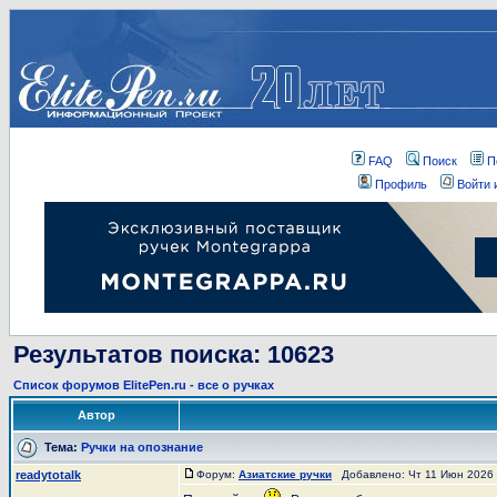
FAQ
Поиск
П
Профиль
Войти 
Результатов поиска: 10623
Список форумов ElitePen.ru - все о ручках
Автор
Тема:
Ручки на опознание
readytotalk
Форум:
Азиатские ручки
Добавлено: Чт 11 Июн 2026 