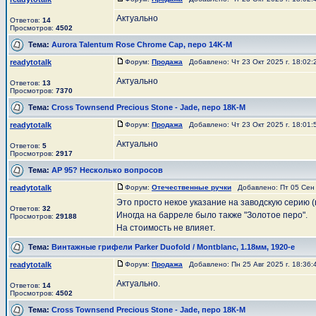
Актуально
Ответов:
14
Просмотров:
4502
Тема:
Aurora Talentum Rose Chrome Cap, перо 14K-M
readytotalk
Форум:
Продажа
Добавлено: Чт 23 Окт 2025 г. 18:02
Актуально
Ответов:
13
Просмотров:
7370
Тема:
Cross Townsend Precious Stone - Jade, перо 18К-М
readytotalk
Форум:
Продажа
Добавлено: Чт 23 Окт 2025 г. 18:01
Актуально
Ответов:
5
Просмотров:
2917
Тема:
АР 95? Несколько вопросов
readytotalk
Форум:
Отечественные ручки
Добавлено: Пт 05 Сен 
Это просто некое указание на заводскую серию (
Ответов:
32
Иногда на барреле было также "Золотое перо".
Просмотров:
29188
На стоимость не влияет.
Тема:
Винтажные грифели Parker Duofold / Montblanc, 1.18мм, 1920-е
readytotalk
Форум:
Продажа
Добавлено: Пн 25 Авг 2025 г. 18:36
Актуально.
Ответов:
14
Просмотров:
4502
Тема:
Cross Townsend Precious Stone - Jade, перо 18К-М