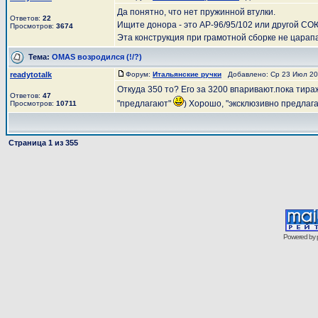
Да понятно, что нет пружинной втулки.
Ответов:
22
Ищите донора - это АР-96/95/102 или другой СОЮ
Просмотров:
3674
Эта конструкция при грамотной сборке не царапае
Тема:
OMAS возродился (!/?)
readytotalk
Форум:
Итальянские ручки
Добавлено: Ср 23 Июл 202
Откуда 350 то? Его за 3200 впаривают.пока тира
Ответов:
47
"предлагают"
) Хорошо, "эксклюзивно предлагаю
Просмотров:
10711
Страница
1
из
355
Powered by