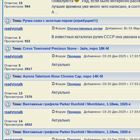
Пожалуйста
. Рад, если было интересно.расс
Ответов:
15
лучшие времена уже много чего написано, в соо
Просмотров:
984
А ...
Тема:
Ручка союз с золотым пером (атрибуция!!!)
readytotalk
Форум:
Отечественные ручки
Добавлено: Вс 01 Мар 
В известных каталогах ручек СССР она указана 
Ответов:
3
Просмотров:
922
Тема:
Cross Townsend Precious Stone - Jade, перо 18К-М
readytotalk
Форум:
Продажа
Добавлено: Сб 20 Дек 2025 г. 17:33
Актуально
Ответов:
5
Просмотров:
2917
Тема:
Aurora Talentum Rose Chrome Cap, перо 14K-M
readytotalk
Форум:
Продажа
Добавлено: Сб 20 Дек 2025 г. 17:33
Актуально
Ответов:
13
Просмотров:
7370
Тема:
Винтажные грифели Parker Duofold / Montblanc, 1.18мм, 1920-е
readytotalk
Форум:
Продажа
Добавлено: Сб 20 Дек 2025 г. 17:33
Актуально
Ответов:
14
Просмотров:
4502
Тема:
Винтажные грифели Parker Duofold / Montblanc, 1.18мм, 1920-е
readytotalk
Форум:
Продажа
Добавлено: Чт 23 Окт 2025 г. 18:02