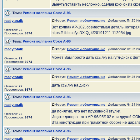
Вынуть/вставить несложно, сделав крючок из скр
Тема:
Ремонт колпачка Союз А-96
readytotalk
Форум:
Ремонт и обслуживание
Добавлено: Пт 25 Ию
Вот колпак АР-102, совместимая деталь, которая
Ответов:
22
https://i.ibb.co/ycDXtQg4/20191211-112954.jpg
Просмотров:
3674
Тема:
Ремонт колпачка Союз А-96
readytotalk
Форум:
Ремонт и обслуживание
Добавлено: Пт 25 Ию
Может Вам просто дать ссылку на гугл-диск с фо
Ответов:
22
Просмотров:
3674
Тема:
Ремонт колпачка Союз А-96
readytotalk
Форум:
Ремонт и обслуживание
Добавлено: Пт 25 Ию
Дать ссылку на диск?
Ответов:
22
Просмотров:
3674
Тема:
Ремонт колпачка Союз А-96
readytotalk
Форум:
Ремонт и обслуживание
Добавлено: Чт 24 Ию
Да понятно, что нет пружинной втулки.
Ответов:
22
Ищите донора - это АР-96/95/102 или другой СОЮ
Просмотров:
3674
Эта конструкция при грамотной сборке не царапае
Тема:
Ремонт колпачка Союз А-96
readytotalk
Форум:
Ремонт и обслуживание
Добавлено: Чт 24 Ию