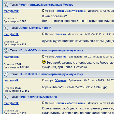
Тема:
Ремонт фидера Монтеграппа в Москве
readytotalk
Форум:
Ремонт и обслуживание
Добавлено: Сб 09 Авг
В чем проблема?
Ответов:
2
Ведь не исключено, что дело не в фидере, или не
Просмотров:
1288
Тема:
Dunhill Gemline, перо F
readytotalk
Форум:
Продажа
Добавлено: Сб 09 Авг 2025 г. 14:26
Думаю, будет полезно отметить, что перья для 
Ответов:
12
Просмотров:
4323
Тема:
НАШИ ФОТО - Натюрморты на ручечную тему
readytotalk
Форум:
Общение
Добавлено: Пт 01 Авг 2025 г. 00:41
Это изображение сгенерировано нейросетью.
Ответов:
2642
суждения, пришлите. я отмою)
Просмотров:
867562
Тема:
НАШИ ФОТО - Натюрморты на ручечную тему
readytotalk
Форум:
Общение
Добавлено: Чт 31 Июл 2025 г. 14:3
https://i.ibb.co/rKtGGwh7/20250731-141346.jpg
Ответов:
2642
Просмотров:
867562
Тема:
Ремонт колпачка Союз А-96
readytotalk
Форум:
Ремонт и обслуживание
Добавлено: Чт 31 Ию
К сожалению свободной такой пружины у меня в 
Ответов:
22
Надо купить на авито или на барахолке донора 
Просмотров:
3674