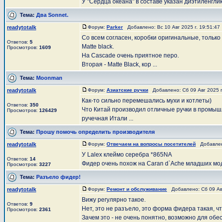
У "Сердца океана" в составе указан диэтиленглико
Тема:
Два Sonnet.
readytotalk
Форум:
Parker
Добавлено: Вс 10 Авг 2025 г. 19:51:4
Со всем согласен, коробки оригинальные, тольк
Ответов:
5
Matte black.
Просмотров:
1609
На Cascade очень приятное перо.
Вторая - Matte Black, кор ...
Тема:
Moonman
readytotalk
Форум:
Азиатские ручки
Добавлено: Сб 09 Авг 2025 г
Как-то сильно перемешались мухи и котлеты)
Ответов:
350
Что Китай производил отличные ручки в промышле
Просмотров:
126429
ручечная Итали ...
Тема:
Прошу помочь определить производителя
readytotalk
Форум:
Отвечаем на вопросы посетителей
Добавлено
У Lalex клеймо серебра *865NA
Ответов:
14
Фидер очень похож на Caran d`Ache младших мо
Просмотров:
3227
Тема:
Разъело фидер!
readytotalk
Форум:
Ремонт и обслуживание
Добавлено: Сб 09 Авг
Вижу регулярно такое.
Ответов:
9
Нет, это не разъело, это форма фидера такая, 
Просмотров:
2361
Зачем это - не очень понятно, возможно для обес