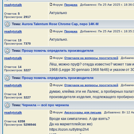
readytotalk
Форум:
Продажа
Добавлено: Пн 25 Авг 2025 г. 18:36
Актуально
Ответов:
5
Просмотров:
2917
Тема:
Aurora Talentum Rose Chrome Cap, перо 14K-M
readytotalk
Форум:
Продажа
Добавлено: Пн 25 Авг 2025 г. 18:35
Актуально.
Ответов:
13
Просмотров:
7370
Тема:
Прошу помочь определить производителя
readytotalk
Форум:
Отвечаем на вопросы посетителей
Добавлено
Лёш, можно пруф? откуда известно? может там и
Ответов:
14
1968 (Legge 30 gennaio 1968 №46) и указом от 30
Просмотров:
3227
Тема:
Прошу помочь определить производителя
readytotalk
Форум:
Отвечаем на вопросы посетителей
Добавлено
думаю, клейма эти не Лалекс, а пробирных палат
Ответов:
14
производителя изделия, подлежащего пробирно
Просмотров:
3227
Тема:
Чернила — всё про чернила
readytotalk
Форум:
Аксессуары для письма
Добавлено: Вт 12 Ав
Вроде как симпатично. А где взять?
Ответов:
6358
Да на маркетплейсах же)
Просмотров:
5298946
https://ozon.ru/t/ytmp2h4