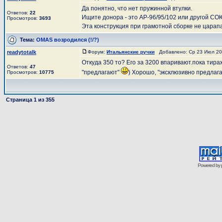
Да понятно, что нет пружинной втулки.
Ответов:
22
Ищите донора - это АР-96/95/102 или другой СОЮ
Просмотров:
3693
Эта конструкция при грамотной сборке не царапае
Тема:
OMAS возродился (!/?)
readytotalk
Форум:
Итальянские ручки
Добавлено: Ср 23 Июл 202
Откуда 350 то? Его за 3200 впаривают.пока тира
Ответов:
47
"предлагают"
) Хорошо, "эксклюзивно предлагаю
Просмотров:
10775
Страница
1
из
355
Powered by