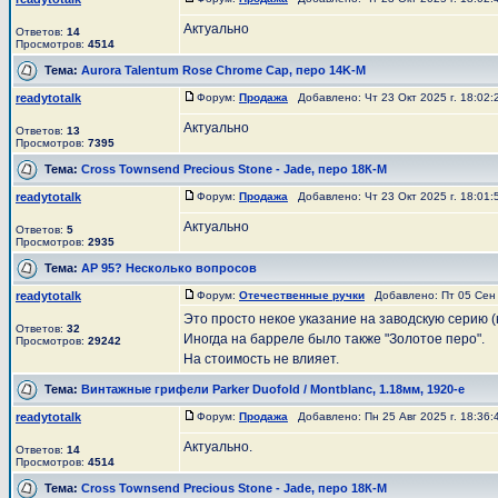
Актуально
Ответов:
14
Просмотров:
4514
Тема:
Aurora Talentum Rose Chrome Cap, перо 14K-M
readytotalk
Форум:
Продажа
Добавлено: Чт 23 Окт 2025 г. 18:02
Актуально
Ответов:
13
Просмотров:
7395
Тема:
Cross Townsend Precious Stone - Jade, перо 18К-М
readytotalk
Форум:
Продажа
Добавлено: Чт 23 Окт 2025 г. 18:01
Актуально
Ответов:
5
Просмотров:
2935
Тема:
АР 95? Несколько вопросов
readytotalk
Форум:
Отечественные ручки
Добавлено: Пт 05 Сен 
Это просто некое указание на заводскую серию (
Ответов:
32
Иногда на барреле было также "Золотое перо".
Просмотров:
29242
На стоимость не влияет.
Тема:
Винтажные грифели Parker Duofold / Montblanc, 1.18мм, 1920-е
readytotalk
Форум:
Продажа
Добавлено: Пн 25 Авг 2025 г. 18:36
Актуально.
Ответов:
14
Просмотров:
4514
Тема:
Cross Townsend Precious Stone - Jade, перо 18К-М