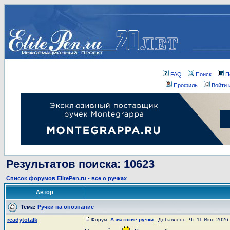
FAQ
Поиск
П
Профиль
Войти 
Результатов поиска: 10623
Список форумов ElitePen.ru - все о ручках
Автор
Тема:
Ручки на опознание
readytotalk
Форум:
Азиатские ручки
Добавлено: Чт 11 Июн 2026 