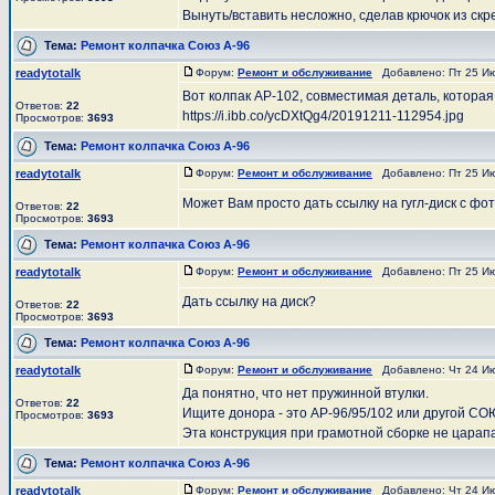
Вынуть/вставить несложно, сделав крючок из скр
Тема:
Ремонт колпачка Союз А-96
readytotalk
Форум:
Ремонт и обслуживание
Добавлено: Пт 25 Ию
Вот колпак АР-102, совместимая деталь, которая
Ответов:
22
https://i.ibb.co/ycDXtQg4/20191211-112954.jpg
Просмотров:
3693
Тема:
Ремонт колпачка Союз А-96
readytotalk
Форум:
Ремонт и обслуживание
Добавлено: Пт 25 Ию
Может Вам просто дать ссылку на гугл-диск с фо
Ответов:
22
Просмотров:
3693
Тема:
Ремонт колпачка Союз А-96
readytotalk
Форум:
Ремонт и обслуживание
Добавлено: Пт 25 Ию
Дать ссылку на диск?
Ответов:
22
Просмотров:
3693
Тема:
Ремонт колпачка Союз А-96
readytotalk
Форум:
Ремонт и обслуживание
Добавлено: Чт 24 Ию
Да понятно, что нет пружинной втулки.
Ответов:
22
Ищите донора - это АР-96/95/102 или другой СОЮ
Просмотров:
3693
Эта конструкция при грамотной сборке не царапае
Тема:
Ремонт колпачка Союз А-96
readytotalk
Форум:
Ремонт и обслуживание
Добавлено: Чт 24 Ию