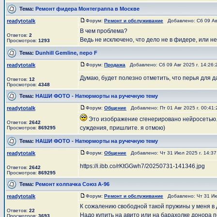
Тема:
Ремонт фидера Монтеграппа в Москве
readytotalk
Форум:
Ремонт и обслуживание
Добавлено: Сб 09 Авг
В чем проблема?
Ответов:
2
Ведь не исключено, что дело не в фидере, или не
Просмотров:
1293
Тема:
Dunhill Gemline, перо F
readytotalk
Форум:
Продажа
Добавлено: Сб 09 Авг 2025 г. 14:26
Думаю, будет полезно отметить, что перья для 
Ответов:
12
Просмотров:
4348
Тема:
НАШИ ФОТО - Натюрморты на ручечную тему
readytotalk
Форум:
Общение
Добавлено: Пт 01 Авг 2025 г. 00:41
Это изображение сгенерировано нейросетью.
Ответов:
2642
суждения, пришлите. я отмою)
Просмотров:
869295
Тема:
НАШИ ФОТО - Натюрморты на ручечную тему
readytotalk
Форум:
Общение
Добавлено: Чт 31 Июл 2025 г. 14:3
https://i.ibb.co/rKtGGwh7/20250731-141346.jpg
Ответов:
2642
Просмотров:
869295
Тема:
Ремонт колпачка Союз А-96
readytotalk
Форум:
Ремонт и обслуживание
Добавлено: Чт 31 Ию
К сожалению свободной такой пружины у меня в 
Ответов:
22
Надо купить на авито или на барахолке донора 
Просмотров:
3693