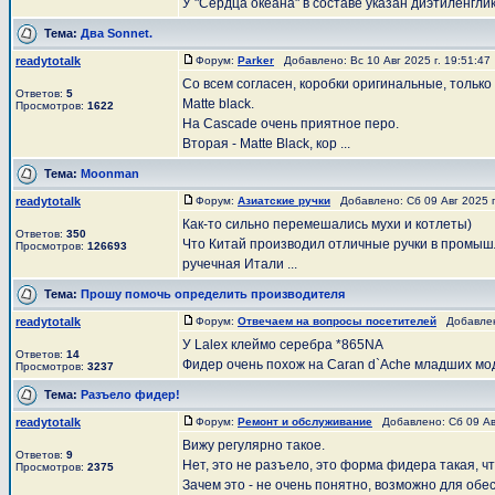
У "Сердца океана" в составе указан диэтиленглико
Тема:
Два Sonnet.
readytotalk
Форум:
Parker
Добавлено: Вс 10 Авг 2025 г. 19:51:4
Со всем согласен, коробки оригинальные, тольк
Ответов:
5
Matte black.
Просмотров:
1622
На Cascade очень приятное перо.
Вторая - Matte Black, кор ...
Тема:
Moonman
readytotalk
Форум:
Азиатские ручки
Добавлено: Сб 09 Авг 2025 г
Как-то сильно перемешались мухи и котлеты)
Ответов:
350
Что Китай производил отличные ручки в промышле
Просмотров:
126693
ручечная Итали ...
Тема:
Прошу помочь определить производителя
readytotalk
Форум:
Отвечаем на вопросы посетителей
Добавлено
У Lalex клеймо серебра *865NA
Ответов:
14
Фидер очень похож на Caran d`Ache младших мо
Просмотров:
3237
Тема:
Разъело фидер!
readytotalk
Форум:
Ремонт и обслуживание
Добавлено: Сб 09 Авг
Вижу регулярно такое.
Ответов:
9
Нет, это не разъело, это форма фидера такая, 
Просмотров:
2375
Зачем это - не очень понятно, возможно для обес