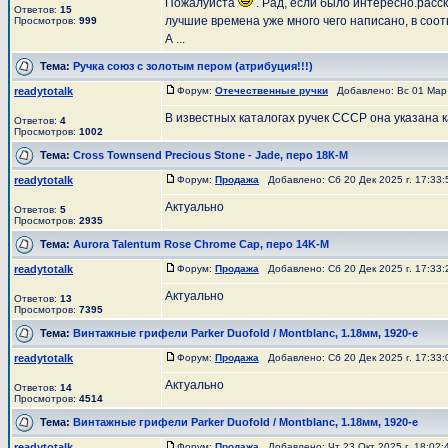
Пожалуйста
. Рад, если было интересно.расс
Ответов:
15
лучшие времена уже много чего написано, в соо
Просмотров:
999
А ...
Тема:
Ручка союз с золотым пером (атрибуция!!!)
readytotalk
Форум:
Отечественные ручки
Добавлено: Вс 01 Мар 
В известных каталогах ручек СССР она указана 
Ответов:
4
Просмотров:
1002
Тема:
Cross Townsend Precious Stone - Jade, перо 18К-М
readytotalk
Форум:
Продажа
Добавлено: Сб 20 Дек 2025 г. 17:33
Актуально
Ответов:
5
Просмотров:
2935
Тема:
Aurora Talentum Rose Chrome Cap, перо 14K-M
readytotalk
Форум:
Продажа
Добавлено: Сб 20 Дек 2025 г. 17:33
Актуально
Ответов:
13
Просмотров:
7395
Тема:
Винтажные грифели Parker Duofold / Montblanc, 1.18мм, 1920-е
readytotalk
Форум:
Продажа
Добавлено: Сб 20 Дек 2025 г. 17:33
Актуально
Ответов:
14
Просмотров:
4514
Тема:
Винтажные грифели Parker Duofold / Montblanc, 1.18мм, 1920-е
readytotalk
Форум:
Продажа
Добавлено: Чт 23 Окт 2025 г. 18:02