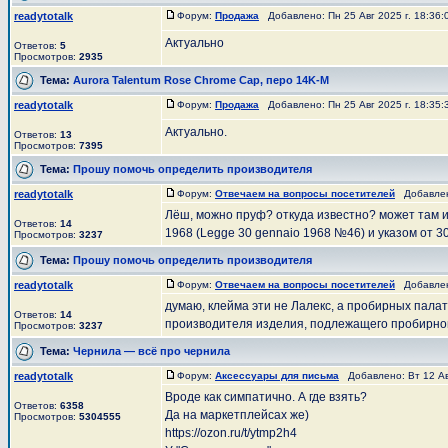
readytotalk
Форум:
Продажа
Добавлено: Пн 25 Авг 2025 г. 18:36
Актуально
Ответов:
5
Просмотров:
2935
Тема:
Aurora Talentum Rose Chrome Cap, перо 14K-M
readytotalk
Форум:
Продажа
Добавлено: Пн 25 Авг 2025 г. 18:35
Актуально.
Ответов:
13
Просмотров:
7395
Тема:
Прошу помочь определить производителя
readytotalk
Форум:
Отвечаем на вопросы посетителей
Добавлено
Лёш, можно пруф? откуда известно? может там и
Ответов:
14
1968 (Legge 30 gennaio 1968 №46) и указом от 30
Просмотров:
3237
Тема:
Прошу помочь определить производителя
readytotalk
Форум:
Отвечаем на вопросы посетителей
Добавлено
думаю, клейма эти не Лалекс, а пробирных палат
Ответов:
14
производителя изделия, подлежащего пробирно
Просмотров:
3237
Тема:
Чернила — всё про чернила
readytotalk
Форум:
Аксессуары для письма
Добавлено: Вт 12 Ав
Вроде как симпатично. А где взять?
Ответов:
6358
Да на маркетплейсах же)
Просмотров:
5304555
https://ozon.ru/t/ytmp2h4