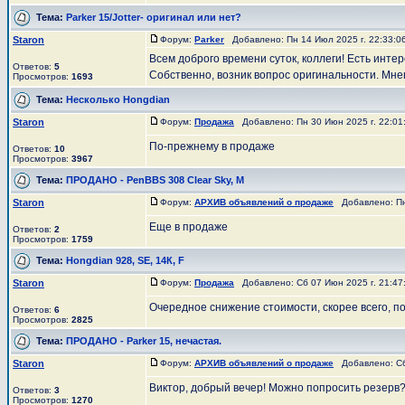
Тема:
Parker 15/Jotter- оригинал или нет?
Staron
Форум:
Parker
Добавлено: Пн 14 Июл 2025 г. 22:33:
Всем доброго времени суток, коллеги! Есть инте
Ответов:
5
Собственно, возник вопрос оригинальности. Мнен
Просмотров:
1693
Тема:
Несколько Hongdian
Staron
Форум:
Продажа
Добавлено: Пн 30 Июн 2025 г. 22:0
По-прежнему в продаже
Ответов:
10
Просмотров:
3967
Тема:
ПРОДАНО - PenBBS 308 Clear Sky, M
Staron
Форум:
АРХИВ объявлений о продаже
Добавлено: Пн 
Еще в продаже
Ответов:
2
Просмотров:
1759
Тема:
Hongdian 928, SE, 14К, F
Staron
Форум:
Продажа
Добавлено: Сб 07 Июн 2025 г. 21:4
Очередное снижение стоимости, скорее всего, по
Ответов:
6
Просмотров:
2825
Тема:
ПРОДАНО - Parker 15, нечастая.
Staron
Форум:
АРХИВ объявлений о продаже
Добавлено: Сб 
Виктор, добрый вечер! Можно попросить резерв
Ответов:
3
Просмотров:
1270