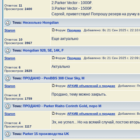
2.Parker Vector - 1000₽.
Ответов:
11
3.Parker Vector - 1500₽.
Просмотров:
2400
Сергей, приветствую! Попрошу резерв на ручку в 
Тема:
Несколько Hongdian
Staron
Форум:
Продажа
Добавлено: Вс 21 Сен 2025 г. 22:10
Еще актуально
Ответов:
10
Просмотров:
3967
Тема:
Hongdian 928, SE, 14К, F
Staron
Форум:
Продажа
Добавлено: Вс 21 Сен 2025 г. 22:09
Актуально
Ответов:
6
Просмотров:
2825
Тема:
ПРОДАНО - PenBBS 308 Clear Sky, M
Staron
Форум:
АРХИВ объявлений о продаже
Добавлено: Пт 
Продано, тему можно закрыть.
Ответов:
2
Просмотров:
1759
Тема:
ПРОДАНО - Parker Rialto Corinth Gold, перо М
Staron
Форум:
АРХИВ объявлений о продаже
Добавлено: Вс 
Эх, не успел... Но на всякий случай, постою втор
Ответов:
4
Просмотров:
1117
Тема:
Parker 15 производства UK