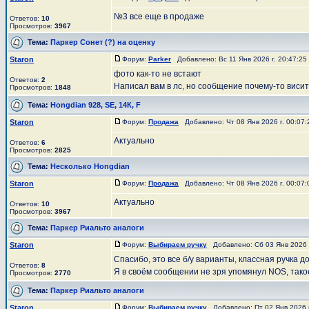
№3 все еще в продаже
Ответов:
10
Просмотров:
3967
Тема:
Паркер Сонет (?) на оценку
Staron
Форум:
Parker
Добавлено: Вс 11 Янв 2026 г. 20:47:2
фото как-то не встают
Ответов:
2
Написал вам в лс, но сообщение почему-то виси
Просмотров:
1848
Тема:
Hongdian 928, SE, 14К, F
Staron
Форум:
Продажа
Добавлено: Чт 08 Янв 2026 г. 00:07
Актуально
Ответов:
6
Просмотров:
2825
Тема:
Несколько Hongdian
Staron
Форум:
Продажа
Добавлено: Чт 08 Янв 2026 г. 00:07
Актуально
Ответов:
10
Просмотров:
3967
Тема:
Паркер Риальто аналоги
Staron
Форум:
Выбираем ручку
Добавлено: Сб 03 Янв 2026 
Спасибо, это все б/у варианты, классная ручка д
Ответов:
8
Я в своём сообщении не зря упомянул NOS, такое 
Просмотров:
2770
Тема:
Паркер Риальто аналоги
Staron
Форум:
Выбираем ручку
Добавлено: Пт 02 Янв 2026 