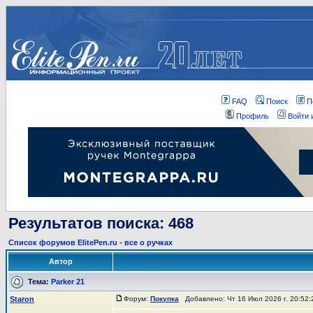
FAQ
Поиск
П
Профиль
Войти 
Результатов поиска: 468
Список форумов ElitePen.ru - все о ручках
Автор
Тема:
Parker 21
Staron
Форум:
Покупка
Добавлено: Чт 16 Июл 2026 г. 20:52