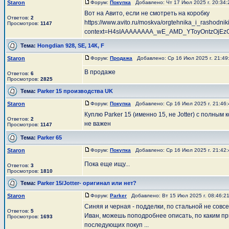
Staron
Форум:
Покупка
Добавлено: Чт 17 Июл 2025 г. 20:34
Вот на Авито, если не смотреть на коробку
Ответов:
2
https://www.avito.ru/moskva/orgtehnika_i_rashod
Просмотров:
1147
context=H4sIAAAAAAAA_wE_AMD_YToyOntzOjEzOi
Тема:
Hongdian 928, SE, 14К, F
Staron
Форум:
Продажа
Добавлено: Ср 16 Июл 2025 г. 21:4
В продаже
Ответов:
6
Просмотров:
2825
Тема:
Parker 15 производства UK
Staron
Форум:
Покупка
Добавлено: Ср 16 Июл 2025 г. 21:46
Куплю Parker 15 (именно 15, не Jotter) с полны
Ответов:
2
не важен
Просмотров:
1147
Тема:
Parker 65
Staron
Форум:
Покупка
Добавлено: Ср 16 Июл 2025 г. 21:42
Пока еще ищу...
Ответов:
3
Просмотров:
1810
Тема:
Parker 15/Jotter- оригинал или нет?
Staron
Форум:
Parker
Добавлено: Вт 15 Июл 2025 г. 08:46:
Синяя и черная - подделки, по стальной не совс
Ответов:
5
Иван, можешь поподробнее описать, по каким п
Просмотров:
1693
последующих покуп ...