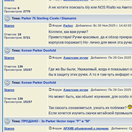
А не хотите поискать б/у или NOS Rialto на Ави
Ответов:
8
Просмотров:
2770
Тема:
Parker 75 Sterling Cicele / Diamante
Staron
Форум:
Parker
Добавлено: Вс 30 Ноя 2025 г. 14:42:0
Коллеги, как вам ручки?
Ответов:
18
Приветствую! Ручки красивые, да и обзор прекр
Просмотров:
5721
корпусов поражает) Но- лично для меня эта ручка 
Тема:
Копии Parker Duofold
Staron
Форум:
Азиатские ручки
Добавлено: Пн 29 Сен 2025 
Ответов:
136
Где же Вы были, Уважаемый, когда я показывал 
Просмотров:
15157
бы в защиту этих ручек. А то я там чуть инфаркт н
Тема:
Копии Parker Duofold
Staron
Форум:
Азиатские ручки
Добавлено: Пн 29 Сен 2025 
Но может быть, как объект изучения, для особо
Ответов:
136
Просмотров:
15157
Так сказать ознакомиться, узнать их поближе?
Если хочется изучить скачок китайской промышле
Тема:
ПРОДАНО - 3х Parker Vector перо "F" и "M"
Staron
Форум:
АРХИВ объявлений о продаже
Добавлено: Ср 