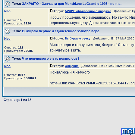
Тема:
ЗАКРЫТО - Запчасти для Montblanc LeGrand c 1995 - по н.в.
Neo
Форум:
АРХИВ объявлений о продаже
Добавлено: Ср 
Прошу прощения, что вмешиваюсь. Но так-то Ива
Ответов:
15
первоначальную цену. Достаточно часто кто-то из
Просмотров:
3226
Тема:
Выбираю первое и единстенное золотое перо
Neo
Форум:
Выбираем ручку
Добавлено: Вт 27 Май 2025 
Мягкое перо и корпус металл, бюджет 10 тыс - т
Ответов:
112
три-четыре взять.
Просмотров:
29686
Тема:
Что новенького у вас появилось?
Neo
Форум:
Общение
Добавлено: Пт 16 Май 2025 г. 20:2
Похвалюсь и я немного
Ответов:
9917
Просмотров:
4068621
https://i.ibb.co/RGcsZFcr/IMG-20250516-184412.jpg
Страница
1
из
18