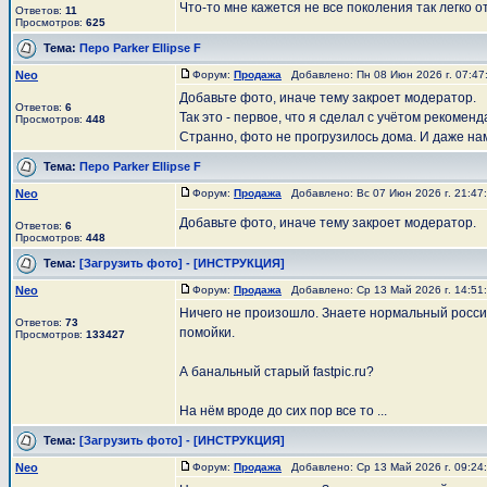
Что-то мне кажется не все поколения так легко
Ответов:
11
Просмотров:
625
Тема:
Перо Parker Ellipse F
Neo
Форум:
Продажа
Добавлено: Пн 08 Июн 2026 г. 07:4
Добавьте фото, иначе тему закроет модератор.
Ответов:
6
Так это - первое, что я сделал с учётом рекомен
Просмотров:
448
Странно, фото не прогрузилось дома. И даже намё
Тема:
Перо Parker Ellipse F
Neo
Форум:
Продажа
Добавлено: Вс 07 Июн 2026 г. 21:4
Добавьте фото, иначе тему закроет модератор.
Ответов:
6
Просмотров:
448
Тема:
[Загрузить фото] - [ИНСТРУКЦИЯ]
Neo
Форум:
Продажа
Добавлено: Ср 13 Май 2026 г. 14:5
Ничего не произошло. Знаете нормальный россий
Ответов:
73
помойки.
Просмотров:
133427
А банальный старый fastpic.ru?
На нём вроде до сих пор все то ...
Тема:
[Загрузить фото] - [ИНСТРУКЦИЯ]
Neo
Форум:
Продажа
Добавлено: Ср 13 Май 2026 г. 09:2