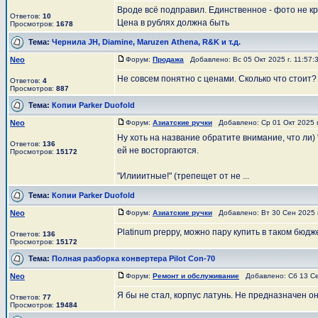
Вроде всё подправил. Единственное - фото не к
Ответов:
10
Цена в рублях должна быть
Просмотров:
1678
Тема:
Чернила JH, Diamine, Maruzen Athena, R&K и т.д.
Neo
Форум:
Продажа
Добавлено: Вс 05 Окт 2025 г. 11:57
Не совсем понятно с ценами. Сколько что стоит?
Ответов:
4
Просмотров:
887
Тема:
Копии Parker Duofold
Neo
Форум:
Азиатские ручки
Добавлено: Ср 01 Окт 2025 г
Ну хоть на название обратите внимание, что ли
Ответов:
136
ей не восторгаются.
Просмотров:
15172
"Илииитные!" (трепещет от не ...
Тема:
Копии Parker Duofold
Neo
Форум:
Азиатские ручки
Добавлено: Вт 30 Сен 2025 
Platinum preppy, можно пару купить в таком бюдж
Ответов:
136
Просмотров:
15172
Тема:
Полная разборка конвертера Pilot Con-70
Neo
Форум:
Ремонт и обслуживание
Добавлено: Сб 13 Се
Я бы не стал, корпус латунь. Не предназначен он
Ответов:
77
Просмотров:
19484