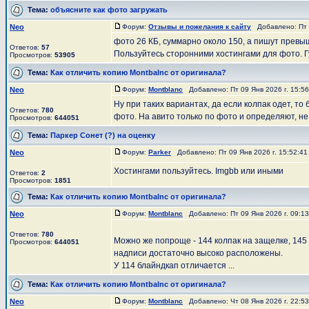
Тема:
объясните как фото загружать
Neo
Форум:
Отзывы и пожелания к сайту
Добавлено: Пт 0
фото 26 КБ, суммарно около 150, а пишут превы
Ответов:
57
Пользуйтесь сторонними хостингами для фото. Гуг
Просмотров:
53905
Тема:
Как отличить копию Montbalnc от оригинала?
Neo
Форум:
Montblanc
Добавлено: Пт 09 Янв 2026 г. 15:5
Ну при таких вариантах, да если колпак одет, то
Ответов:
780
фото. На авито только по фото и определяют, не е
Просмотров:
644051
Тема:
Паркер Сонет (?) на оценку
Neo
Форум:
Parker
Добавлено: Пт 09 Янв 2026 г. 15:52:4
Хостингами пользуйтесь. Imgbb или иными
Ответов:
2
Просмотров:
1851
Тема:
Как отличить копию Montbalnc от оригинала?
Neo
Форум:
Montblanc
Добавлено: Пт 09 Янв 2026 г. 09:1
Ответов:
780
Можно же попроще - 144 колпак на защелке, 145 -
Просмотров:
644051
надписи достаточно высоко расположены.
У 114 блайндкап отличается ...
Тема:
Как отличить копию Montbalnc от оригинала?
Neo
Форум:
Montblanc
Добавлено: Чт 08 Янв 2026 г. 22:5