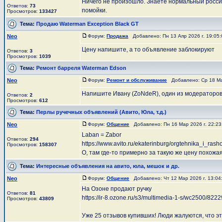
Ничего не произошло. Знаете нормальный россий
Ответов:
73
помойки.
Просмотров:
133427
Тема:
Продаю Waterman Exception Black GT
Neo
Форум:
Продажа
Добавлено: Пн 13 Апр 2026 г. 19:05
Цену напишите, а то объявление заблокируют
Ответов:
3
Просмотров:
1039
Тема:
Ремонт барреля Waterman Edson
Neo
Форум:
Ремонт и обслуживание
Добавлено: Ср 18 Ма
Напишите Ивану (ZoNdeR), один из модераторов
Ответов:
2
Просмотров:
612
Тема:
Перлы ручечных объявлений (Авито, Юла, т.д.)
Neo
Форум:
Общение
Добавлено: Пн 16 Мар 2026 г. 22:2
Laban = Zabor
Ответов:
294
https://www.avito.ru/ekaterinburg/orgtehnika_i_r
Просмотров:
158307
О, там где-то примерно за такую же цену похожая 
Тема:
Интересные объявления на авито, юла, мешок и др.
Neo
Форум:
Общение
Добавлено: Чт 12 Мар 2026 г. 13:0
На Озоне продают ручку
Ответов:
81
https://ir-8.ozone.ru/s3/multimedia-1-s/wc2500/822
Просмотров:
43809
Уже 25 отзывов купивших! Люди жалуются, что это