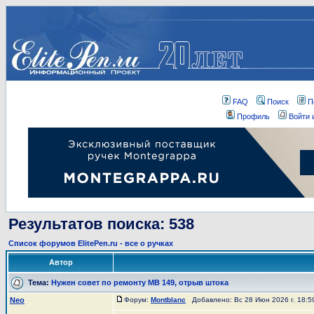
FAQ
Поиск
П
Профиль
Войти 
Результатов поиска: 538
Список форумов ElitePen.ru - все о ручках
Автор
Тема:
Нужен совет по ремонту МВ 149, отрыв штока
Neo
Форум:
Montblanc
Добавлено: Вс 28 Июн 2026 г. 18: