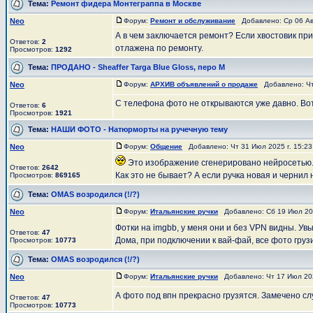
Тема:
Ремонт фидера Монтеграппа в Москве
Neo
Форум:
Ремонт и обслуживание
Добавлено: Ср 06 Авг
А в чем заключается ремонт? Если хвостовик при
Ответов:
2
отлажена по ремонту.
Просмотров:
1292
Тема:
ПРОДАНО - Sheaffer Targa Blue Gloss, перо М
Neo
Форум:
АРХИВ объявлений о продаже
Добавлено: Чт 
С телефона фото не открываются уже давно. Вот
Ответов:
6
Просмотров:
1921
Тема:
НАШИ ФОТО - Натюрморты на ручечную тему
Neo
Форум:
Общение
Добавлено: Чт 31 Июл 2025 г. 15:2
Это изображение сгенерировано нейросетью. 
Ответов:
2642
Как это не бывает? А если ручка новая и чернил 
Просмотров:
869165
Тема:
OMAS возродился (!/?)
Neo
Форум:
Итальянские ручки
Добавлено: Сб 19 Июл 202
Фотки на imgbb, у меня они и без VPN видны. Ув
Ответов:
47
Дома, при подключении к вай-фай, все фото грузи
Просмотров:
10773
Тема:
OMAS возродился (!/?)
Neo
Форум:
Итальянские ручки
Добавлено: Чт 17 Июл 202
А фото под впн прекрасно грузятся. Замечено с
Ответов:
47
Просмотров:
10773