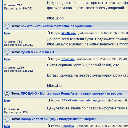
Недавно для коллег писал про как отличать по ф
Ответов:
780
фотохостингов не открывается без ухищрений. К
Просмотров:
644051
https://i.ibb ...
Тема:
Как отличить копию Montbalnc от оригинала?
Neo
Форум:
Montblanc
Добавлено: Чт 08 Янв 2026 г. 19:3
Доброго всем времени суток. Подскажите пожалу
Ответов:
780
https://m.avito.ru/balashiha/kollektsionirovanie
Просмотров:
644051
Тема:
Ручки в кино и на ТВ
Neo
Форум:
Общение
Добавлено: Пт 02 Янв 2026 г. 22:4
Пилот сериала "Аркейн", первый сезон, 2021
Ответов:
1259
Просмотров:
936952
Вставочка-макалка или бесколпачковая а/р на ст
https://i.ib ...
Тема:
ПРОДАНО - Montegrappa Roma Aeterna лимитированная версия
Neo
Форум:
АРХИВ объявлений о продаже
Добавлено: Вт 
Цену укажите, иначе по правилам форума тему 
Ответов:
4
Просмотров:
1245
Тема:
Набор из трёх пишущих инструментов "Breguet"
Neo
Форум:
Продажа
Добавлено: Чт 30 Окт 2025 г. 20:30