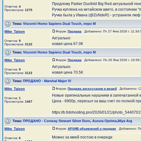
Предложу Parker Duofold Big Red актуальной ген
Ответов:
4
Ручка куплена на китайском авито, в состоянии "
Просмотров:
1275
Ручка была у Ивана (@ZoNdeR) - устранили люф .
Тема:
Visconti Homo Sapiens Dual Touch, перо М
Mike_Taison
Форум:
Продажа
Добавлено: Пт 27 Фев 2026 г. 11:34
Актуально
Ответов:
9
новая цена 67.0К
Просмотров:
3122
Тема:
Visconti Homo Sapiens Dual Touch, перо М
Mike_Taison
Форум:
Продажа
Добавлено: Пн 26 Янв 2026 г. 16:58
Актуально
Ответов:
9
новая цена 70.5К
Просмотров:
3122
Тема:
ПРОДАНО - Marshal Major IV
Mike_Taison
Форум:
Продажа аксессуаров и вещей
Добавлено: Ср
Новые оригинальные наушники в запечатанной к
Ответов:
1
Цена - 6900р, пересыл за ваш счет по полной пр
Просмотров:
1467
https://b.fotohosting.pro/2026/01/21/photo_544070
Тема:
ПРОДАНО - Conway Stewart Silver Duro, Aurura Optima,Miya Arg
Mike_Taison
Форум:
АРХИВ объявлений о продаже
Добавлено: Пн 
Можно за мией постою в очереди
Ответов:
6