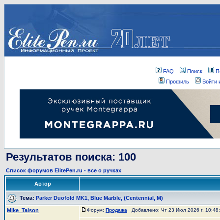
FAQ
Поиск
П
Профиль
Войти 
Результатов поиска: 100
Список форумов ElitePen.ru - все о ручках
Автор
Тема:
Parker Duofold MK1, Blue Marble, (Centennial, M)
Mike_Taison
Форум:
Продажа
Добавлено: Чт 23 Июл 2026 г. 10:4