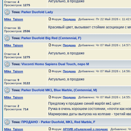
Актуально, в продаже
Ответов:
4
Просмотров:
1275
Тема:
Parker Duofold Lady
Mike_Taison
Форум:
Продажа
Добавлено: Пт 22 Май 2026 г. 11:42
Красивый цвет, вызывает стойкие асоциации с м
Ответов:
11
Просмотров:
2536
Тема:
Parker Duofold Big Red (Centennial, F)
Mike_Taison
Форум:
Продажа
Добавлено: Чт 07 Май 2026 г. 14:57
Актуально, в продаже
Ответов:
4
Просмотров:
1275
Тема:
Visconti Homo Sapiens Dual Touch, перо М
Mike_Taison
Форум:
Продажа
Добавлено: Чт 07 Май 2026 г. 14:56
Актуально, в продаже
Ответов:
9
Просмотров:
3122
Тема:
Parker Duofold MK1, Blue Marble, (Centennial, M)
Mike_Taison
Форум:
Продажа
Добавлено: Чт 07 Май 2026 г. 14:55
Предложу к продаже синий марбл мк1 цент.
Ответов:
2
Ручка в очень хорошем состоянии, «почти как но
Просмотров:
714
Маркировка даты выпуска на колпаке - третий квар
Тема:
ПРОДАНО - Parker Duofold, MK1, Red Marble, F
Mike_Taison
Форум:
АРХИВ объявлений о продаже
Добавлено: Чт 