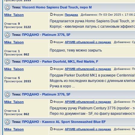
Просмотров:
2033
Тема:
Visconti Homo Sapiens Dual Touch, перо М
Mike_Taison
Форум:
Продажа
Добавлено: Пт 03 Окт 2025 г. 17:06
Предлагается ручка Homo Sapiens Dual Touch, эт
Ответов:
9
Корпус - ювелирная латунь с сатиновым эффектом
Просмотров:
3122
Тема:
ПРОДАНО - Platinum 3776, SF
Mike_Taison
Форум:
АРХИВ объявлений о продаже
Добавлено: Ср 
Продано, тему можно закрыть
Ответов:
1
Просмотров:
862
Тема:
ПРОДАНО - Parker Duofold, MK1, Red Marble, F
Mike_Taison
Форум:
АРХИВ объявлений о продаже
Добавлено: Пт 
Продам Parker Duofold MK1 в размере Centennial
Ответов:
5
Модель из последних выпусков с длинным клипом
Просмотров:
2033
Ручка в хоро ...
Тема:
ПРОДАНО - Platinum 3776, SF
Mike_Taison
Форум:
АРХИВ объявлений о продаже
Добавлено: Пт 
Предложу ручку Platinum Century 3776 (пробег - 
Ответов:
1
Перо по документам - SF, по факту вариативност
Просмотров:
862
Тема:
ПРОДАНО - Kaweco AL Sport Stonewashed Blue EF
Mike_Taison
Форум:
АРХИВ объявлений о продаже
Добавлено: Пн 