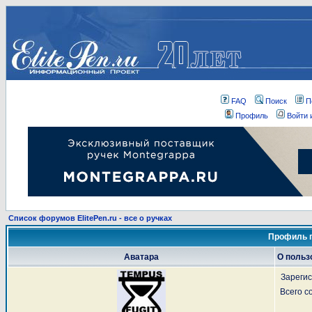
FAQ
Поиск
П
Профиль
Войти 
Список форумов ElitePen.ru - все о ручках
Профиль п
Аватара
О польз
Зареги
Всего 