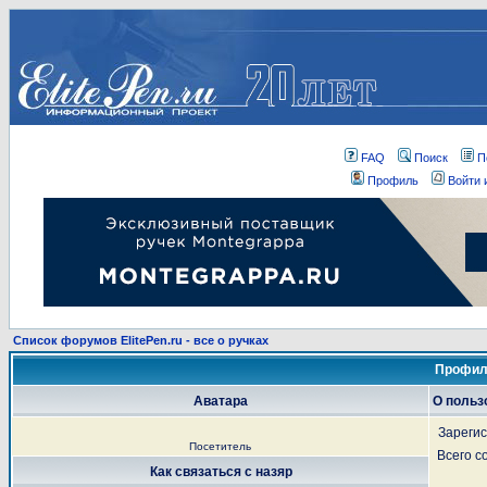
FAQ
Поиск
П
Профиль
Войти 
Список форумов ElitePen.ru - все о ручках
Профил
Аватара
О польз
Зареги
Посетитель
Всего 
Как связаться с назяр