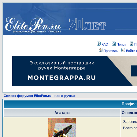
FAQ
Поиск
П
Профиль
Войти 
Список форумов ElitePen.ru - все о ручках
Профиль
Аватара
О польз
Зареги
Всего 