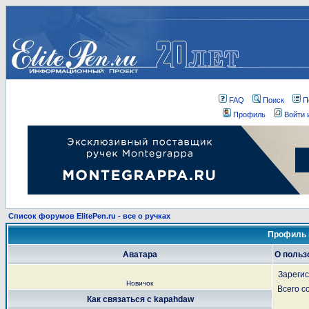
FAQ
Поиск
П
Профиль
Войти 
Список форумов ElitePen.ru - все о ручках
Профиль 
Аватара
О польз
Зареги
Новичок
Всего 
Как связаться с kapahdaw