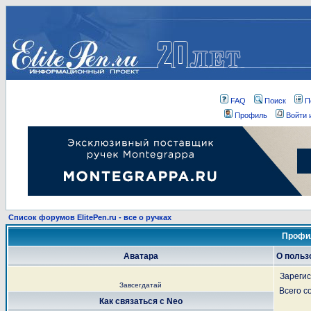
FAQ
Поиск
П
Профиль
Войти 
Список форумов ElitePen.ru - все о ручках
Профил
Аватара
О польз
Зареги
Завсегдатай
Всего 
Как связаться с Neo