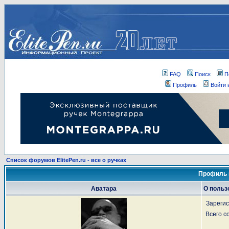
FAQ
Поиск
П
Профиль
Войти 
Список форумов ElitePen.ru - все о ручках
Профиль 
Аватара
О польз
Зареги
Всего 