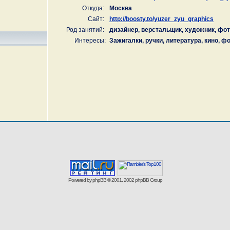
Откуда:
Москва
Сайт:
http://boosty.to/yuzer_zyu_graphics
Род занятий:
дизайнер, верстальщик, художник, фо
Интересы:
Зажигалки, ручки, литература, кино, 
Powered by
phpBB
© 2001, 2002 phpBB Group