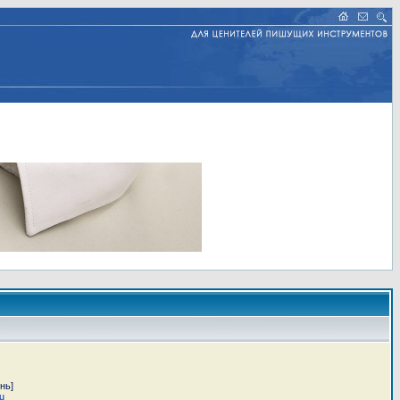
нь]
u