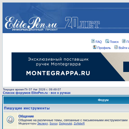
FAQ
Поиск
П
Профиль
Войти 
Текущее время Пт 07 Авг 2026 г. 09:49:07
Список форумов ElitePen.ru - все о ручках
Форум
Пишущие инструменты
Общение
Общение на различные темы, связанные с письменными инструментами
Модераторы
Эксперт
,
Sonor
,
Dolgorukii
,
ZoNdeR