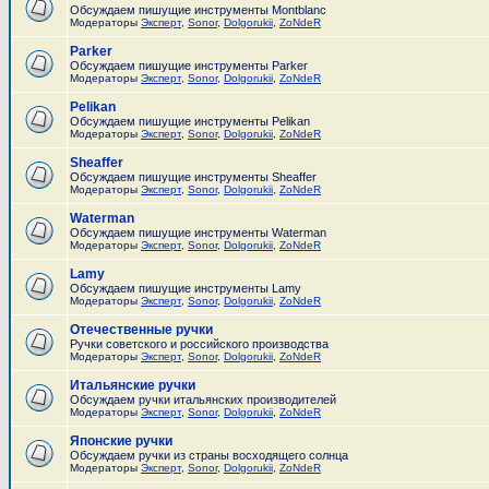
Обсуждаем пишущие инструменты Montblanc
Модераторы
Эксперт
,
Sonor
,
Dolgorukii
,
ZoNdeR
Parker
Обсуждаем пишущие инструменты Parker
Модераторы
Эксперт
,
Sonor
,
Dolgorukii
,
ZoNdeR
Pelikan
Обсуждаем пишущие инструменты Pelikan
Модераторы
Эксперт
,
Sonor
,
Dolgorukii
,
ZoNdeR
Sheaffer
Обсуждаем пишущие инструменты Sheaffer
Модераторы
Эксперт
,
Sonor
,
Dolgorukii
,
ZoNdeR
Waterman
Обсуждаем пишущие инструменты Waterman
Модераторы
Эксперт
,
Sonor
,
Dolgorukii
,
ZoNdeR
Lamy
Обсуждаем пишущие инструменты Lamy
Модераторы
Эксперт
,
Sonor
,
Dolgorukii
,
ZoNdeR
Отечественные ручки
Ручки советского и российского производства
Модераторы
Эксперт
,
Sonor
,
Dolgorukii
,
ZoNdeR
Итальянские ручки
Обсуждаем ручки итальянских производителей
Модераторы
Эксперт
,
Sonor
,
Dolgorukii
,
ZoNdeR
Японские ручки
Обсуждаем ручки из страны восходящего солнца
Модераторы
Эксперт
,
Sonor
,
Dolgorukii
,
ZoNdeR