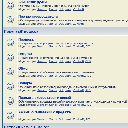
Азиатские ручки
Обсуждаем китайские и прочие азиатские ручки
Модераторы
Эксперт
,
Sonor
,
Dolgorukii
,
ZoNdeR
Прочие производители
Обсуждаем ручки неизвестных и не вошедших в другие разделы произво
Модераторы
Эксперт
,
Sonor
,
Dolgorukii
,
ZoNdeR
Покупка/Продажа
Продажа
Предложения о продаже письменных инструментов
Модераторы
Эксперт
,
Sonor
,
Dolgorukii
,
ZoNdeR
,
ADV
Покупка
Предложения о покупке письменных инструментов
Модераторы
Эксперт
,
Sonor
,
Dolgorukii
,
ZoNdeR
,
ADV
Обмен
Предложения об обмене письменных инструментов
Модераторы
Эксперт
,
Sonor
,
Dolgorukii
,
ZoNdeR
,
ADV
Подарю
Объявления о безвозмедной передаче письменных инструментов
Модераторы
Эксперт
,
Sonor
,
Dolgorukii
,
ZoNdeR
,
ADV
Продажа аксессуаров и вещей
Объявления о продаже вещей и аксессуаров, не относящихся к основной
Модераторы
Эксперт
,
Sonor
,
Dolgorukii
,
ZoNdeR
,
ADV
АРХИВ объявлений о продаже
Модераторы
Эксперт
,
Sonor
,
Dolgorukii
,
ZoNdeR
,
ADV
Встречи клуба ElitePen