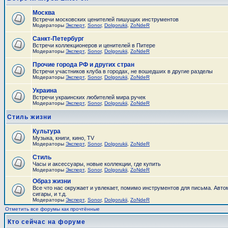
Москва
Встречи московских ценителей пишущих инструментов
Модераторы
Эксперт
,
Sonor
,
Dolgorukii
,
ZoNdeR
Санкт-Петербург
Встречи коллекционеров и ценителей в Питере
Модераторы
Эксперт
,
Sonor
,
Dolgorukii
,
ZoNdeR
Прочие города РФ и других стран
Встречи участников клуба в городах, не вошедших в другие разделы
Модераторы
Эксперт
,
Sonor
,
Dolgorukii
,
ZoNdeR
Украина
Встречи украинских любителей мира ручек
Модераторы
Эксперт
,
Sonor
,
Dolgorukii
,
ZoNdeR
Стиль жизни
Культура
Музыка, книги, кино, TV
Модераторы
Эксперт
,
Sonor
,
Dolgorukii
,
ZoNdeR
Стиль
Часы и аксесcуары, новые коллекции, где купить
Модераторы
Эксперт
,
Sonor
,
Dolgorukii
,
ZoNdeR
Образ жизни
Все что нас окружает и увлекает, помимо инструментов для письма. Авто
сигары, и т.д.
Модераторы
Эксперт
,
Sonor
,
Dolgorukii
,
ZoNdeR
Отметить все форумы как прочтённые
Кто сейчас на форуме