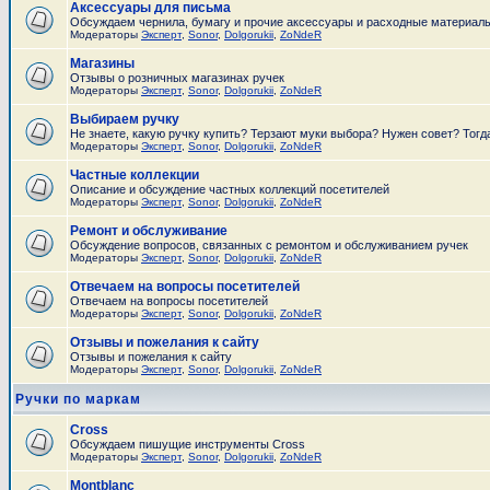
Аксессуары для письма
Обсуждаем чернила, бумагу и прочие аксессуары и расходные материал
Модераторы
Эксперт
,
Sonor
,
Dolgorukii
,
ZoNdeR
Магазины
Отзывы о розничных магазинах ручек
Модераторы
Эксперт
,
Sonor
,
Dolgorukii
,
ZoNdeR
Выбираем ручку
Не знаете, какую ручку купить? Терзают муки выбора? Нужен совет? Тогд
Модераторы
Эксперт
,
Sonor
,
Dolgorukii
,
ZoNdeR
Частные коллекции
Описание и обсуждение частных коллекций посетителей
Модераторы
Эксперт
,
Sonor
,
Dolgorukii
,
ZoNdeR
Ремонт и обслуживание
Обсуждение вопросов, связанных с ремонтом и обслуживанием ручек
Модераторы
Эксперт
,
Sonor
,
Dolgorukii
,
ZoNdeR
Отвечаем на вопросы посетителей
Отвечаем на вопросы посетителей
Модераторы
Эксперт
,
Sonor
,
Dolgorukii
,
ZoNdeR
Отзывы и пожелания к сайту
Отзывы и пожелания к сайту
Модераторы
Эксперт
,
Sonor
,
Dolgorukii
,
ZoNdeR
Ручки по маркам
Cross
Обсуждаем пишущие инструменты Cross
Модераторы
Эксперт
,
Sonor
,
Dolgorukii
,
ZoNdeR
Montblanc