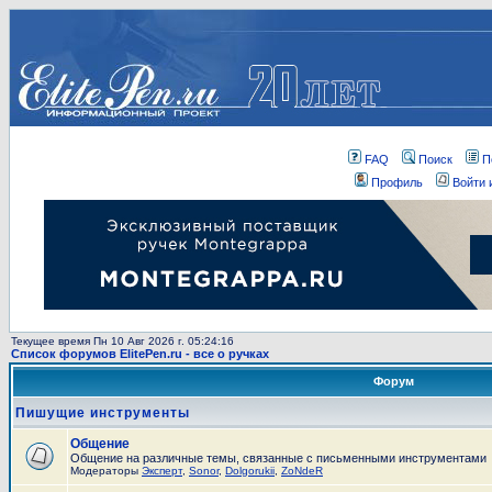
FAQ
Поиск
П
Профиль
Войти 
Текущее время Пн 10 Авг 2026 г. 05:24:16
Список форумов ElitePen.ru - все о ручках
Форум
Пишущие инструменты
Общение
Общение на различные темы, связанные с письменными инструментами
Модераторы
Эксперт
,
Sonor
,
Dolgorukii
,
ZoNdeR