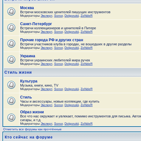
Москва
Встречи московских ценителей пишущих инструментов
Модераторы
Эксперт
,
Sonor
,
Dolgorukii
,
ZoNdeR
Санкт-Петербург
Встречи коллекционеров и ценителей в Питере
Модераторы
Эксперт
,
Sonor
,
Dolgorukii
,
ZoNdeR
Прочие города РФ и других стран
Встречи участников клуба в городах, не вошедших в другие разделы
Модераторы
Эксперт
,
Sonor
,
Dolgorukii
,
ZoNdeR
Украина
Встречи украинских любителей мира ручек
Модераторы
Эксперт
,
Sonor
,
Dolgorukii
,
ZoNdeR
Стиль жизни
Культура
Музыка, книги, кино, TV
Модераторы
Эксперт
,
Sonor
,
Dolgorukii
,
ZoNdeR
Стиль
Часы и аксесcуары, новые коллекции, где купить
Модераторы
Эксперт
,
Sonor
,
Dolgorukii
,
ZoNdeR
Образ жизни
Все что нас окружает и увлекает, помимо инструментов для письма. Авто
сигары, и т.д.
Модераторы
Эксперт
,
Sonor
,
Dolgorukii
,
ZoNdeR
Отметить все форумы как прочтённые
Кто сейчас на форуме