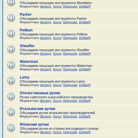
Обсуждаем пишущие инструменты Montblanc
Модераторы
Эксперт
,
Sonor
,
Dolgorukii
,
ZoNdeR
Parker
Обсуждаем пишущие инструменты Parker
Модераторы
Эксперт
,
Sonor
,
Dolgorukii
,
ZoNdeR
Pelikan
Обсуждаем пишущие инструменты Pelikan
Модераторы
Эксперт
,
Sonor
,
Dolgorukii
,
ZoNdeR
Sheaffer
Обсуждаем пишущие инструменты Sheaffer
Модераторы
Эксперт
,
Sonor
,
Dolgorukii
,
ZoNdeR
Waterman
Обсуждаем пишущие инструменты Waterman
Модераторы
Эксперт
,
Sonor
,
Dolgorukii
,
ZoNdeR
Lamy
Обсуждаем пишущие инструменты Lamy
Модераторы
Эксперт
,
Sonor
,
Dolgorukii
,
ZoNdeR
Отечественные ручки
Ручки советского и российского производства
Модераторы
Эксперт
,
Sonor
,
Dolgorukii
,
ZoNdeR
Итальянские ручки
Обсуждаем ручки итальянских производителей
Модераторы
Эксперт
,
Sonor
,
Dolgorukii
,
ZoNdeR
Японские ручки
Обсуждаем ручки из страны восходящего солнца
Модераторы
Эксперт
,
Sonor
,
Dolgorukii
,
ZoNdeR