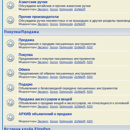
Азиатские ручки
Обсуждаем китайские и прочие азиатские ручки
Модераторы
Эксперт
,
Sonor
,
Dolgorukii
,
ZoNdeR
Прочие производители
Обсуждаем ручки неизвестных и не вошедших в другие разделы произво
Модераторы
Эксперт
,
Sonor
,
Dolgorukii
,
ZoNdeR
Покупка/Продажа
Продажа
Предложения о продаже письменных инструментов
Модераторы
Эксперт
,
Sonor
,
Dolgorukii
,
ZoNdeR
,
ADV
Покупка
Предложения о покупке письменных инструментов
Модераторы
Эксперт
,
Sonor
,
Dolgorukii
,
ZoNdeR
,
ADV
Обмен
Предложения об обмене письменных инструментов
Модераторы
Эксперт
,
Sonor
,
Dolgorukii
,
ZoNdeR
,
ADV
Подарю
Объявления о безвозмедной передаче письменных инструментов
Модераторы
Эксперт
,
Sonor
,
Dolgorukii
,
ZoNdeR
,
ADV
Продажа аксессуаров и вещей
Объявления о продаже вещей и аксессуаров, не относящихся к основной
Модераторы
Эксперт
,
Sonor
,
Dolgorukii
,
ZoNdeR
,
ADV
АРХИВ объявлений о продаже
Модераторы
Эксперт
,
Sonor
,
Dolgorukii
,
ZoNdeR
,
ADV
Встречи клуба ElitePen