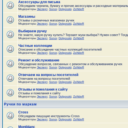
Аксессуары для письма
Обсуждаем чернила, бумагу и прочие аксессуары и расходные материал
Модераторы
Эксперт
,
Sonor
,
Dolgorukii
,
ZoNdeR
Магазины
Отзывы о розничных магазинах ручек
Модераторы
Эксперт
,
Sonor
,
Dolgorukii
,
ZoNdeR
Выбираем ручку
Не знаете, какую ручку купить? Терзают муки выбора? Нужен совет? Тогд
Модераторы
Эксперт
,
Sonor
,
Dolgorukii
,
ZoNdeR
Частные коллекции
Описание и обсуждение частных коллекций посетителей
Модераторы
Эксперт
,
Sonor
,
Dolgorukii
,
ZoNdeR
Ремонт и обслуживание
Обсуждение вопросов, связанных с ремонтом и обслуживанием ручек
Модераторы
Эксперт
,
Sonor
,
Dolgorukii
,
ZoNdeR
Отвечаем на вопросы посетителей
Отвечаем на вопросы посетителей
Модераторы
Эксперт
,
Sonor
,
Dolgorukii
,
ZoNdeR
Отзывы и пожелания к сайту
Отзывы и пожелания к сайту
Модераторы
Эксперт
,
Sonor
,
Dolgorukii
,
ZoNdeR
Ручки по маркам
Cross
Обсуждаем пишущие инструменты Cross
Модераторы
Эксперт
,
Sonor
,
Dolgorukii
,
ZoNdeR
Montblanc