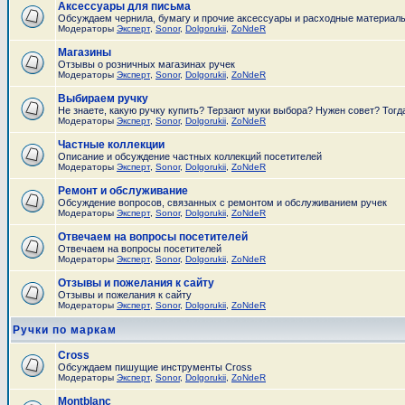
Аксессуары для письма
Обсуждаем чернила, бумагу и прочие аксессуары и расходные материал
Модераторы
Эксперт
,
Sonor
,
Dolgorukii
,
ZoNdeR
Магазины
Отзывы о розничных магазинах ручек
Модераторы
Эксперт
,
Sonor
,
Dolgorukii
,
ZoNdeR
Выбираем ручку
Не знаете, какую ручку купить? Терзают муки выбора? Нужен совет? Тогд
Модераторы
Эксперт
,
Sonor
,
Dolgorukii
,
ZoNdeR
Частные коллекции
Описание и обсуждение частных коллекций посетителей
Модераторы
Эксперт
,
Sonor
,
Dolgorukii
,
ZoNdeR
Ремонт и обслуживание
Обсуждение вопросов, связанных с ремонтом и обслуживанием ручек
Модераторы
Эксперт
,
Sonor
,
Dolgorukii
,
ZoNdeR
Отвечаем на вопросы посетителей
Отвечаем на вопросы посетителей
Модераторы
Эксперт
,
Sonor
,
Dolgorukii
,
ZoNdeR
Отзывы и пожелания к сайту
Отзывы и пожелания к сайту
Модераторы
Эксперт
,
Sonor
,
Dolgorukii
,
ZoNdeR
Ручки по маркам
Cross
Обсуждаем пишущие инструменты Cross
Модераторы
Эксперт
,
Sonor
,
Dolgorukii
,
ZoNdeR
Montblanc