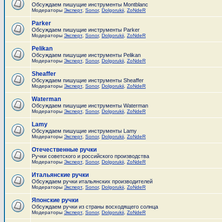
Обсуждаем пишущие инструменты Montblanc
Модераторы
Эксперт
,
Sonor
,
Dolgorukii
,
ZoNdeR
Parker
Обсуждаем пишущие инструменты Parker
Модераторы
Эксперт
,
Sonor
,
Dolgorukii
,
ZoNdeR
Pelikan
Обсуждаем пишущие инструменты Pelikan
Модераторы
Эксперт
,
Sonor
,
Dolgorukii
,
ZoNdeR
Sheaffer
Обсуждаем пишущие инструменты Sheaffer
Модераторы
Эксперт
,
Sonor
,
Dolgorukii
,
ZoNdeR
Waterman
Обсуждаем пишущие инструменты Waterman
Модераторы
Эксперт
,
Sonor
,
Dolgorukii
,
ZoNdeR
Lamy
Обсуждаем пишущие инструменты Lamy
Модераторы
Эксперт
,
Sonor
,
Dolgorukii
,
ZoNdeR
Отечественные ручки
Ручки советского и российского производства
Модераторы
Эксперт
,
Sonor
,
Dolgorukii
,
ZoNdeR
Итальянские ручки
Обсуждаем ручки итальянских производителей
Модераторы
Эксперт
,
Sonor
,
Dolgorukii
,
ZoNdeR
Японские ручки
Обсуждаем ручки из страны восходящего солнца
Модераторы
Эксперт
,
Sonor
,
Dolgorukii
,
ZoNdeR