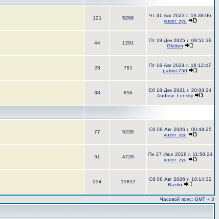
Чт 31 Авг 2023 г. 19:38:06
121
5266
yuzer_zyu
Пт 19 Дек 2025 г. 09:51:39
44
1291
Glotten
Пт 16 Авг 2024 г. 18:12:47
28
791
patriot-750
Сб 18 Дек 2021 г. 20:03:24
38
856
Andrew_Lensky
Сб 08 Авг 2026 г. 00:48:25
77
5238
yuzer_zyu
Пн 27 Июл 2026 г. 11:50:24
51
4728
yuzer_zyu
Сб 08 Авг 2026 г. 10:14:32
234
15852
Bazilio
Часовой пояс: GMT + 3