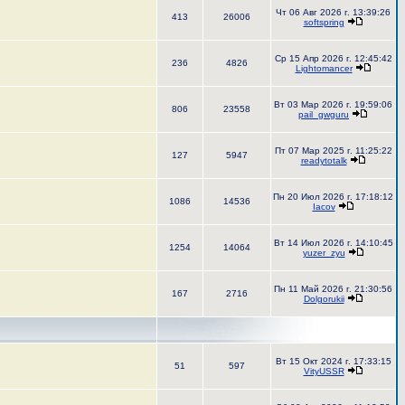
Чт 06 Авг 2026 г. 13:39:26
413
26006
softspring
Ср 15 Апр 2026 г. 12:45:42
236
4826
Lightomancer
Вт 03 Мар 2026 г. 19:59:06
806
23558
pail_gwguru
Пт 07 Мар 2025 г. 11:25:22
127
5947
readytotalk
Пн 20 Июл 2026 г. 17:18:12
1086
14536
Iacov
Вт 14 Июл 2026 г. 14:10:45
1254
14064
yuzer_zyu
Пн 11 Май 2026 г. 21:30:56
167
2716
Dolgorukii
Вт 15 Окт 2024 г. 17:33:15
51
597
VityUSSR