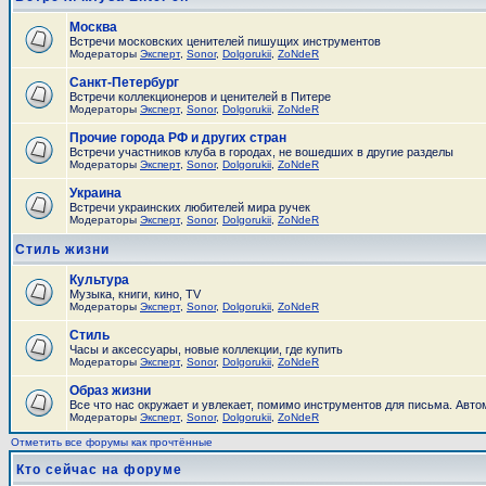
Москва
Встречи московских ценителей пишущих инструментов
Модераторы
Эксперт
,
Sonor
,
Dolgorukii
,
ZoNdeR
Санкт-Петербург
Встречи коллекционеров и ценителей в Питере
Модераторы
Эксперт
,
Sonor
,
Dolgorukii
,
ZoNdeR
Прочие города РФ и других стран
Встречи участников клуба в городах, не вошедших в другие разделы
Модераторы
Эксперт
,
Sonor
,
Dolgorukii
,
ZoNdeR
Украина
Встречи украинских любителей мира ручек
Модераторы
Эксперт
,
Sonor
,
Dolgorukii
,
ZoNdeR
Стиль жизни
Культура
Музыка, книги, кино, TV
Модераторы
Эксперт
,
Sonor
,
Dolgorukii
,
ZoNdeR
Стиль
Часы и аксесcуары, новые коллекции, где купить
Модераторы
Эксперт
,
Sonor
,
Dolgorukii
,
ZoNdeR
Образ жизни
Все что нас окружает и увлекает, помимо инструментов для письма. Автом
Модераторы
Эксперт
,
Sonor
,
Dolgorukii
,
ZoNdeR
Отметить все форумы как прочтённые
Кто сейчас на форуме