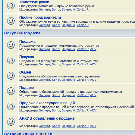
Азиатские ручки
Обсуждаем китайские и прочие азиатские ручки
Модераторы
Эксперт
,
Sonor
,
Dolgorukii
,
ZoNdeR
Прочие производители
Обсуждаем ручки неизвестных и не вошедших в другие разделы произво
Модераторы
Эксперт
,
Sonor
,
Dolgorukii
,
ZoNdeR
Покупка/Продажа
Продажа
Предложения о продаже письменных инструментов
Модераторы
Эксперт
,
Sonor
,
Dolgorukii
,
ZoNdeR
,
ADV
Покупка
Предложения о покупке письменных инструментов
Модераторы
Эксперт
,
Sonor
,
Dolgorukii
,
ZoNdeR
,
ADV
Обмен
Предложения об обмене письменных инструментов
Модераторы
Эксперт
,
Sonor
,
Dolgorukii
,
ZoNdeR
,
ADV
Подарю
Объявления о безвозмедной передаче письменных инструментов
Модераторы
Эксперт
,
Sonor
,
Dolgorukii
,
ZoNdeR
,
ADV
Продажа аксессуаров и вещей
Объявления о продаже вещей и аксессуаров, не относящихся к основной
Модераторы
Эксперт
,
Sonor
,
Dolgorukii
,
ZoNdeR
,
ADV
АРХИВ объявлений о продаже
Модераторы
Эксперт
,
Sonor
,
Dolgorukii
,
ZoNdeR
,
ADV
Встречи клуба ElitePen