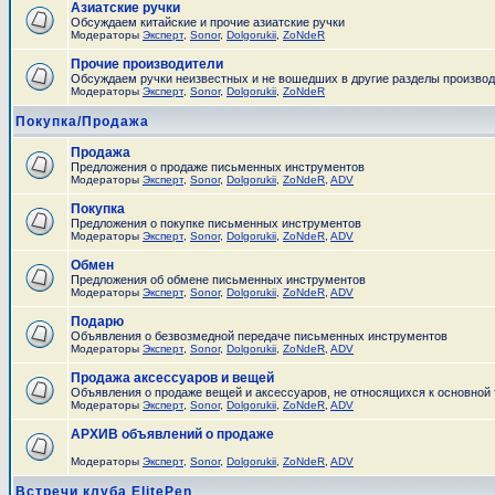
Азиатские ручки
Обсуждаем китайские и прочие азиатские ручки
Модераторы
Эксперт
,
Sonor
,
Dolgorukii
,
ZoNdeR
Прочие производители
Обсуждаем ручки неизвестных и не вошедших в другие разделы произво
Модераторы
Эксперт
,
Sonor
,
Dolgorukii
,
ZoNdeR
Покупка/Продажа
Продажа
Предложения о продаже письменных инструментов
Модераторы
Эксперт
,
Sonor
,
Dolgorukii
,
ZoNdeR
,
ADV
Покупка
Предложения о покупке письменных инструментов
Модераторы
Эксперт
,
Sonor
,
Dolgorukii
,
ZoNdeR
,
ADV
Обмен
Предложения об обмене письменных инструментов
Модераторы
Эксперт
,
Sonor
,
Dolgorukii
,
ZoNdeR
,
ADV
Подарю
Объявления о безвозмедной передаче письменных инструментов
Модераторы
Эксперт
,
Sonor
,
Dolgorukii
,
ZoNdeR
,
ADV
Продажа аксессуаров и вещей
Объявления о продаже вещей и аксессуаров, не относящихся к основной
Модераторы
Эксперт
,
Sonor
,
Dolgorukii
,
ZoNdeR
,
ADV
АРХИВ объявлений о продаже
Модераторы
Эксперт
,
Sonor
,
Dolgorukii
,
ZoNdeR
,
ADV
Встречи клуба ElitePen