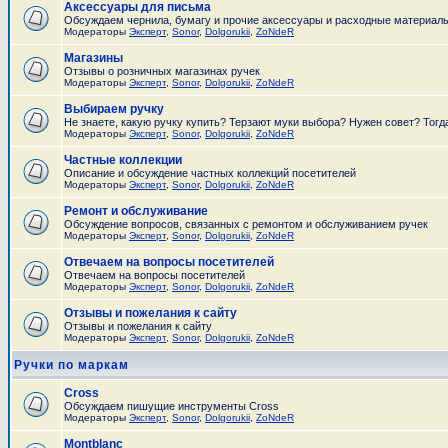
Аксессуары для письма
Обсуждаем чернила, бумагу и прочие аксессуары и расходные материал
Модераторы
Эксперт
,
Sonor
,
Dolgorukii
,
ZoNdeR
Магазины
Отзывы о розничных магазинах ручек
Модераторы
Эксперт
,
Sonor
,
Dolgorukii
,
ZoNdeR
Выбираем ручку
Не знаете, какую ручку купить? Терзают муки выбора? Нужен совет? Тогд
Модераторы
Эксперт
,
Sonor
,
Dolgorukii
,
ZoNdeR
Частные коллекции
Описание и обсуждение частных коллекций посетителей
Модераторы
Эксперт
,
Sonor
,
Dolgorukii
,
ZoNdeR
Ремонт и обслуживание
Обсуждение вопросов, связанных с ремонтом и обслуживанием ручек
Модераторы
Эксперт
,
Sonor
,
Dolgorukii
,
ZoNdeR
Отвечаем на вопросы посетителей
Отвечаем на вопросы посетителей
Модераторы
Эксперт
,
Sonor
,
Dolgorukii
,
ZoNdeR
Отзывы и пожелания к сайту
Отзывы и пожелания к сайту
Модераторы
Эксперт
,
Sonor
,
Dolgorukii
,
ZoNdeR
Ручки по маркам
Cross
Обсуждаем пишущие инструменты Cross
Модераторы
Эксперт
,
Sonor
,
Dolgorukii
,
ZoNdeR
Montblanc