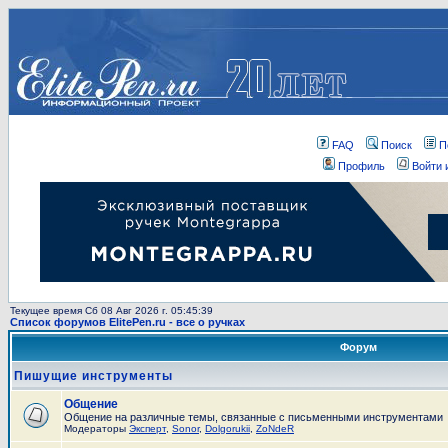
FAQ
Поиск
П
Профиль
Войти 
Текущее время Сб 08 Авг 2026 г. 05:45:39
Список форумов ElitePen.ru - все о ручках
Форум
Пишущие инструменты
Общение
Общение на различные темы, связанные с письменными инструментами
Модераторы
Эксперт
,
Sonor
,
Dolgorukii
,
ZoNdeR