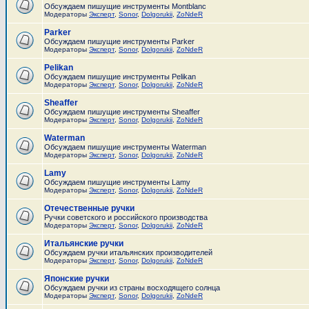
Обсуждаем пишущие инструменты Montblanc
Модераторы
Эксперт
,
Sonor
,
Dolgorukii
,
ZoNdeR
Parker
Обсуждаем пишущие инструменты Parker
Модераторы
Эксперт
,
Sonor
,
Dolgorukii
,
ZoNdeR
Pelikan
Обсуждаем пишущие инструменты Pelikan
Модераторы
Эксперт
,
Sonor
,
Dolgorukii
,
ZoNdeR
Sheaffer
Обсуждаем пишущие инструменты Sheaffer
Модераторы
Эксперт
,
Sonor
,
Dolgorukii
,
ZoNdeR
Waterman
Обсуждаем пишущие инструменты Waterman
Модераторы
Эксперт
,
Sonor
,
Dolgorukii
,
ZoNdeR
Lamy
Обсуждаем пишущие инструменты Lamy
Модераторы
Эксперт
,
Sonor
,
Dolgorukii
,
ZoNdeR
Отечественные ручки
Ручки советского и российского производства
Модераторы
Эксперт
,
Sonor
,
Dolgorukii
,
ZoNdeR
Итальянские ручки
Обсуждаем ручки итальянских производителей
Модераторы
Эксперт
,
Sonor
,
Dolgorukii
,
ZoNdeR
Японские ручки
Обсуждаем ручки из страны восходящего солнца
Модераторы
Эксперт
,
Sonor
,
Dolgorukii
,
ZoNdeR