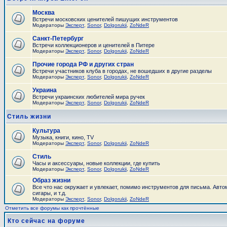
Москва
Встречи московских ценителей пишущих инструментов
Модераторы
Эксперт
,
Sonor
,
Dolgorukii
,
ZoNdeR
Санкт-Петербург
Встречи коллекционеров и ценителей в Питере
Модераторы
Эксперт
,
Sonor
,
Dolgorukii
,
ZoNdeR
Прочие города РФ и других стран
Встречи участников клуба в городах, не вошедших в другие разделы
Модераторы
Эксперт
,
Sonor
,
Dolgorukii
,
ZoNdeR
Украина
Встречи украинских любителей мира ручек
Модераторы
Эксперт
,
Sonor
,
Dolgorukii
,
ZoNdeR
Стиль жизни
Культура
Музыка, книги, кино, TV
Модераторы
Эксперт
,
Sonor
,
Dolgorukii
,
ZoNdeR
Стиль
Часы и аксесcуары, новые коллекции, где купить
Модераторы
Эксперт
,
Sonor
,
Dolgorukii
,
ZoNdeR
Образ жизни
Все что нас окружает и увлекает, помимо инструментов для письма. Авто
сигары, и т.д.
Модераторы
Эксперт
,
Sonor
,
Dolgorukii
,
ZoNdeR
Отметить все форумы как прочтённые
Кто сейчас на форуме