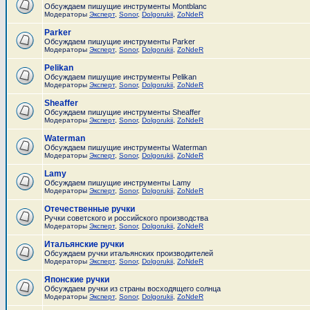
Обсуждаем пишущие инструменты Montblanc
Модераторы
Эксперт
,
Sonor
,
Dolgorukii
,
ZoNdeR
Parker
Обсуждаем пишущие инструменты Parker
Модераторы
Эксперт
,
Sonor
,
Dolgorukii
,
ZoNdeR
Pelikan
Обсуждаем пишущие инструменты Pelikan
Модераторы
Эксперт
,
Sonor
,
Dolgorukii
,
ZoNdeR
Sheaffer
Обсуждаем пишущие инструменты Sheaffer
Модераторы
Эксперт
,
Sonor
,
Dolgorukii
,
ZoNdeR
Waterman
Обсуждаем пишущие инструменты Waterman
Модераторы
Эксперт
,
Sonor
,
Dolgorukii
,
ZoNdeR
Lamy
Обсуждаем пишущие инструменты Lamy
Модераторы
Эксперт
,
Sonor
,
Dolgorukii
,
ZoNdeR
Отечественные ручки
Ручки советского и российского производства
Модераторы
Эксперт
,
Sonor
,
Dolgorukii
,
ZoNdeR
Итальянские ручки
Обсуждаем ручки итальянских производителей
Модераторы
Эксперт
,
Sonor
,
Dolgorukii
,
ZoNdeR
Японские ручки
Обсуждаем ручки из страны восходящего солнца
Модераторы
Эксперт
,
Sonor
,
Dolgorukii
,
ZoNdeR