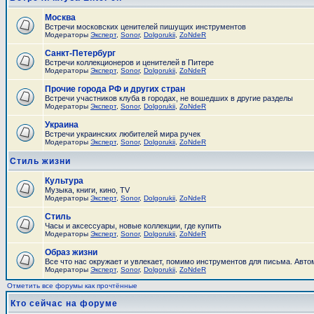
Москва
Встречи московских ценителей пишущих инструментов
Модераторы
Эксперт
,
Sonor
,
Dolgorukii
,
ZoNdeR
Санкт-Петербург
Встречи коллекционеров и ценителей в Питере
Модераторы
Эксперт
,
Sonor
,
Dolgorukii
,
ZoNdeR
Прочие города РФ и других стран
Встречи участников клуба в городах, не вошедших в другие разделы
Модераторы
Эксперт
,
Sonor
,
Dolgorukii
,
ZoNdeR
Украина
Встречи украинских любителей мира ручек
Модераторы
Эксперт
,
Sonor
,
Dolgorukii
,
ZoNdeR
Стиль жизни
Культура
Музыка, книги, кино, TV
Модераторы
Эксперт
,
Sonor
,
Dolgorukii
,
ZoNdeR
Стиль
Часы и аксесcуары, новые коллекции, где купить
Модераторы
Эксперт
,
Sonor
,
Dolgorukii
,
ZoNdeR
Образ жизни
Все что нас окружает и увлекает, помимо инструментов для письма. Автом
Модераторы
Эксперт
,
Sonor
,
Dolgorukii
,
ZoNdeR
Отметить все форумы как прочтённые
Кто сейчас на форуме