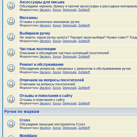
Аксессуары для письма
Обсуждаем чернила, бумагу и прочие аксессуары и расходные материал
Модераторы
Эксперт
,
Sonor
,
Dolgorukii
,
ZoNdeR
Магазины
Отзывы о розничных магазинах ручек
Модераторы
Эксперт
,
Sonor
,
Dolgorukii
,
ZoNdeR
Выбираем ручку
Не знаете, какую ручку купить? Терзают муки выбора? Нужен совет? Тогд
Модераторы
Эксперт
,
Sonor
,
Dolgorukii
,
ZoNdeR
Частные коллекции
Описание и обсуждение частных коллекций посетителей
Модераторы
Эксперт
,
Sonor
,
Dolgorukii
,
ZoNdeR
Ремонт и обслуживание
Обсуждение вопросов, связанных с ремонтом и обслуживанием ручек
Модераторы
Эксперт
,
Sonor
,
Dolgorukii
,
ZoNdeR
Отвечаем на вопросы посетителей
Отвечаем на вопросы посетителей
Модераторы
Эксперт
,
Sonor
,
Dolgorukii
,
ZoNdeR
Отзывы и пожелания к сайту
Отзывы и пожелания к сайту
Модераторы
Эксперт
,
Sonor
,
Dolgorukii
,
ZoNdeR
Ручки по маркам
Cross
Обсуждаем пишущие инструменты Cross
Модераторы
Эксперт
,
Sonor
,
Dolgorukii
,
ZoNdeR
Montblanc