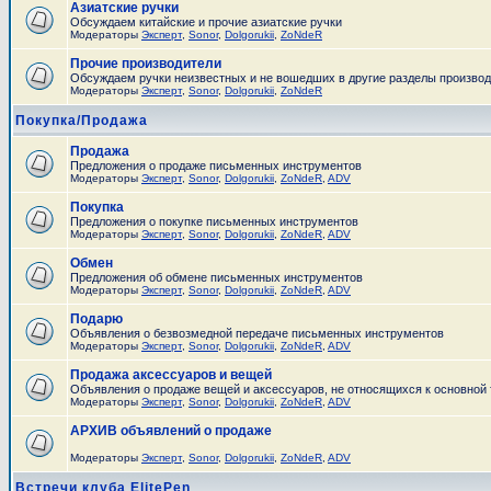
Азиатские ручки
Обсуждаем китайские и прочие азиатские ручки
Модераторы
Эксперт
,
Sonor
,
Dolgorukii
,
ZoNdeR
Прочие производители
Обсуждаем ручки неизвестных и не вошедших в другие разделы произво
Модераторы
Эксперт
,
Sonor
,
Dolgorukii
,
ZoNdeR
Покупка/Продажа
Продажа
Предложения о продаже письменных инструментов
Модераторы
Эксперт
,
Sonor
,
Dolgorukii
,
ZoNdeR
,
ADV
Покупка
Предложения о покупке письменных инструментов
Модераторы
Эксперт
,
Sonor
,
Dolgorukii
,
ZoNdeR
,
ADV
Обмен
Предложения об обмене письменных инструментов
Модераторы
Эксперт
,
Sonor
,
Dolgorukii
,
ZoNdeR
,
ADV
Подарю
Объявления о безвозмедной передаче письменных инструментов
Модераторы
Эксперт
,
Sonor
,
Dolgorukii
,
ZoNdeR
,
ADV
Продажа аксессуаров и вещей
Объявления о продаже вещей и аксессуаров, не относящихся к основной
Модераторы
Эксперт
,
Sonor
,
Dolgorukii
,
ZoNdeR
,
ADV
АРХИВ объявлений о продаже
Модераторы
Эксперт
,
Sonor
,
Dolgorukii
,
ZoNdeR
,
ADV
Встречи клуба ElitePen