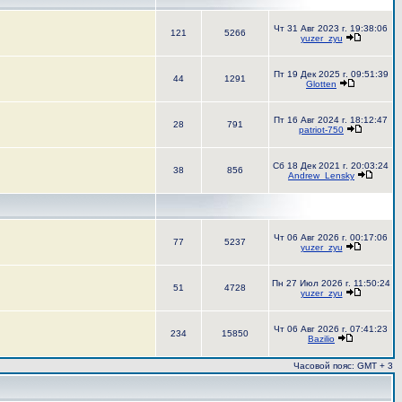
Чт 31 Авг 2023 г. 19:38:06
121
5266
yuzer_zyu
Пт 19 Дек 2025 г. 09:51:39
44
1291
Glotten
Пт 16 Авг 2024 г. 18:12:47
28
791
patriot-750
Сб 18 Дек 2021 г. 20:03:24
38
856
Andrew_Lensky
Чт 06 Авг 2026 г. 00:17:06
77
5237
yuzer_zyu
Пн 27 Июл 2026 г. 11:50:24
51
4728
yuzer_zyu
Чт 06 Авг 2026 г. 07:41:23
234
15850
Bazilio
Часовой пояс: GMT + 3