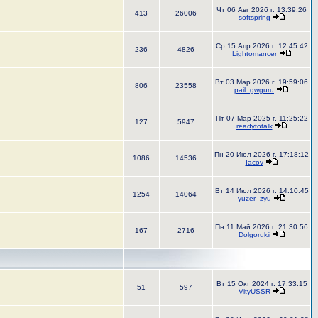
Чт 06 Авг 2026 г. 13:39:26
413
26006
softspring
Ср 15 Апр 2026 г. 12:45:42
236
4826
Lightomancer
Вт 03 Мар 2026 г. 19:59:06
806
23558
pail_gwguru
Пт 07 Мар 2025 г. 11:25:22
127
5947
readytotalk
Пн 20 Июл 2026 г. 17:18:12
1086
14536
Iacov
Вт 14 Июл 2026 г. 14:10:45
1254
14064
yuzer_zyu
Пн 11 Май 2026 г. 21:30:56
167
2716
Dolgorukii
Вт 15 Окт 2024 г. 17:33:15
51
597
VityUSSR