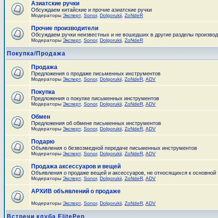
Азиатские ручки
Обсуждаем китайские и прочие азиатские ручки
Модераторы
Эксперт
,
Sonor
,
Dolgorukii
,
ZoNdeR
Прочие производители
Обсуждаем ручки неизвестных и не вошедших в другие разделы произво
Модераторы
Эксперт
,
Sonor
,
Dolgorukii
,
ZoNdeR
Покупка/Продажа
Продажа
Предложения о продаже письменных инструментов
Модераторы
Эксперт
,
Sonor
,
Dolgorukii
,
ZoNdeR
,
ADV
Покупка
Предложения о покупке письменных инструментов
Модераторы
Эксперт
,
Sonor
,
Dolgorukii
,
ZoNdeR
,
ADV
Обмен
Предложения об обмене письменных инструментов
Модераторы
Эксперт
,
Sonor
,
Dolgorukii
,
ZoNdeR
,
ADV
Подарю
Объявления о безвозмедной передаче письменных инструментов
Модераторы
Эксперт
,
Sonor
,
Dolgorukii
,
ZoNdeR
,
ADV
Продажа аксессуаров и вещей
Объявления о продаже вещей и аксессуаров, не относящихся к основной
Модераторы
Эксперт
,
Sonor
,
Dolgorukii
,
ZoNdeR
,
ADV
АРХИВ объявлений о продаже
Модераторы
Эксперт
,
Sonor
,
Dolgorukii
,
ZoNdeR
,
ADV
Встречи клуба ElitePen