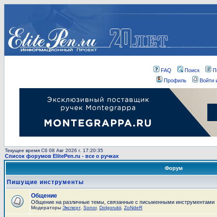
FAQ
Поиск
П
Профиль
Войти 
Текущее время Сб 08 Авг 2026 г. 17:20:35
Список форумов ElitePen.ru - все о ручках
Форум
Пишущие инструменты
Общение
Общение на различные темы, связанные с письменными инструментами
Модераторы
Эксперт
,
Sonor
,
Dolgorukii
,
ZoNdeR