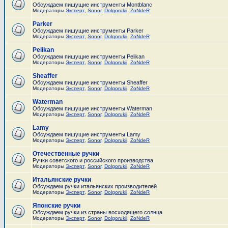
Обсуждаем пишущие инструменты Montblanc
Модераторы
Эксперт
,
Sonor
,
Dolgorukii
,
ZoNdeR
Parker
Обсуждаем пишущие инструменты Parker
Модераторы
Эксперт
,
Sonor
,
Dolgorukii
,
ZoNdeR
Pelikan
Обсуждаем пишущие инструменты Pelikan
Модераторы
Эксперт
,
Sonor
,
Dolgorukii
,
ZoNdeR
Sheaffer
Обсуждаем пишущие инструменты Sheaffer
Модераторы
Эксперт
,
Sonor
,
Dolgorukii
,
ZoNdeR
Waterman
Обсуждаем пишущие инструменты Waterman
Модераторы
Эксперт
,
Sonor
,
Dolgorukii
,
ZoNdeR
Lamy
Обсуждаем пишущие инструменты Lamy
Модераторы
Эксперт
,
Sonor
,
Dolgorukii
,
ZoNdeR
Отечественные ручки
Ручки советского и российского производства
Модераторы
Эксперт
,
Sonor
,
Dolgorukii
,
ZoNdeR
Итальянские ручки
Обсуждаем ручки итальянских производителей
Модераторы
Эксперт
,
Sonor
,
Dolgorukii
,
ZoNdeR
Японские ручки
Обсуждаем ручки из страны восходящего солнца
Модераторы
Эксперт
,
Sonor
,
Dolgorukii
,
ZoNdeR