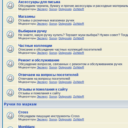
Аксессуары для письма
Обсуждаем чернила, бумагу и прочие аксессуары и расходные материал
Модераторы
Эксперт
,
Sonor
,
Dolgorukii
,
ZoNdeR
Магазины
Отзывы о розничных магазинах ручек
Модераторы
Эксперт
,
Sonor
,
Dolgorukii
,
ZoNdeR
Выбираем ручку
Не знаете, какую ручку купить? Терзают муки выбора? Нужен совет? Тогд
Модераторы
Эксперт
,
Sonor
,
Dolgorukii
,
ZoNdeR
Частные коллекции
Описание и обсуждение частных коллекций посетителей
Модераторы
Эксперт
,
Sonor
,
Dolgorukii
,
ZoNdeR
Ремонт и обслуживание
Обсуждение вопросов, связанных с ремонтом и обслуживанием ручек
Модераторы
Эксперт
,
Sonor
,
Dolgorukii
,
ZoNdeR
Отвечаем на вопросы посетителей
Отвечаем на вопросы посетителей
Модераторы
Эксперт
,
Sonor
,
Dolgorukii
,
ZoNdeR
Отзывы и пожелания к сайту
Отзывы и пожелания к сайту
Модераторы
Эксперт
,
Sonor
,
Dolgorukii
,
ZoNdeR
Ручки по маркам
Cross
Обсуждаем пишущие инструменты Cross
Модераторы
Эксперт
,
Sonor
,
Dolgorukii
,
ZoNdeR
Montblanc