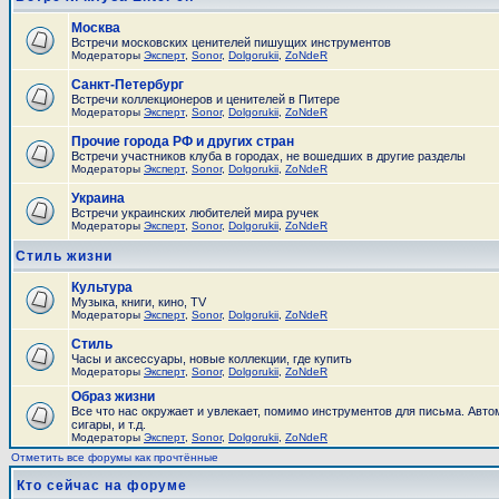
Москва
Встречи московских ценителей пишущих инструментов
Модераторы
Эксперт
,
Sonor
,
Dolgorukii
,
ZoNdeR
Санкт-Петербург
Встречи коллекционеров и ценителей в Питере
Модераторы
Эксперт
,
Sonor
,
Dolgorukii
,
ZoNdeR
Прочие города РФ и других стран
Встречи участников клуба в городах, не вошедших в другие разделы
Модераторы
Эксперт
,
Sonor
,
Dolgorukii
,
ZoNdeR
Украина
Встречи украинских любителей мира ручек
Модераторы
Эксперт
,
Sonor
,
Dolgorukii
,
ZoNdeR
Стиль жизни
Культура
Музыка, книги, кино, TV
Модераторы
Эксперт
,
Sonor
,
Dolgorukii
,
ZoNdeR
Стиль
Часы и аксесcуары, новые коллекции, где купить
Модераторы
Эксперт
,
Sonor
,
Dolgorukii
,
ZoNdeR
Образ жизни
Все что нас окружает и увлекает, помимо инструментов для письма. Авто
сигары, и т.д.
Модераторы
Эксперт
,
Sonor
,
Dolgorukii
,
ZoNdeR
Отметить все форумы как прочтённые
Кто сейчас на форуме