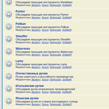
Обсуждаем пишущие инструменты Montblanc
Модераторы
Эксперт
,
Sonor
,
Dolgorukii
,
ZoNdeR
Parker
Обсуждаем пишущие инструменты Parker
Модераторы
Эксперт
,
Sonor
,
Dolgorukii
,
ZoNdeR
Pelikan
Обсуждаем пишущие инструменты Pelikan
Модераторы
Эксперт
,
Sonor
,
Dolgorukii
,
ZoNdeR
Sheaffer
Обсуждаем пишущие инструменты Sheaffer
Модераторы
Эксперт
,
Sonor
,
Dolgorukii
,
ZoNdeR
Waterman
Обсуждаем пишущие инструменты Waterman
Модераторы
Эксперт
,
Sonor
,
Dolgorukii
,
ZoNdeR
Lamy
Обсуждаем пишущие инструменты Lamy
Модераторы
Эксперт
,
Sonor
,
Dolgorukii
,
ZoNdeR
Отечественные ручки
Ручки советского и российского производства
Модераторы
Эксперт
,
Sonor
,
Dolgorukii
,
ZoNdeR
Итальянские ручки
Обсуждаем ручки итальянских производителей
Модераторы
Эксперт
,
Sonor
,
Dolgorukii
,
ZoNdeR
Японские ручки
Обсуждаем ручки из страны восходящего солнца
Модераторы
Эксперт
,
Sonor
,
Dolgorukii
,
ZoNdeR