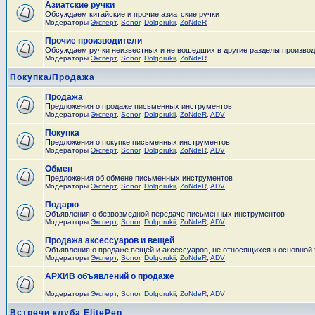
Азиатские ручки
Обсуждаем китайские и прочие азиатские ручки
Модераторы
Эксперт
,
Sonor
,
Dolgorukii
,
ZoNdeR
Прочие производители
Обсуждаем ручки неизвестных и не вошедших в другие разделы произво
Модераторы
Эксперт
,
Sonor
,
Dolgorukii
,
ZoNdeR
Покупка/Продажа
Продажа
Предложения о продаже письменных инструментов
Модераторы
Эксперт
,
Sonor
,
Dolgorukii
,
ZoNdeR
,
ADV
Покупка
Предложения о покупке письменных инструментов
Модераторы
Эксперт
,
Sonor
,
Dolgorukii
,
ZoNdeR
,
ADV
Обмен
Предложения об обмене письменных инструментов
Модераторы
Эксперт
,
Sonor
,
Dolgorukii
,
ZoNdeR
,
ADV
Подарю
Объявления о безвозмедной передаче письменных инструментов
Модераторы
Эксперт
,
Sonor
,
Dolgorukii
,
ZoNdeR
,
ADV
Продажа аксессуаров и вещей
Объявления о продаже вещей и аксессуаров, не относящихся к основной
Модераторы
Эксперт
,
Sonor
,
Dolgorukii
,
ZoNdeR
,
ADV
АРХИВ объявлений о продаже
Модераторы
Эксперт
,
Sonor
,
Dolgorukii
,
ZoNdeR
,
ADV
Встречи клуба ElitePen