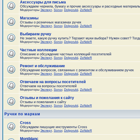
Аксессуары для письма
Обсуждаем чернила, бумагу и прочие аксессуары и расходные материал
Модераторы
Эксперт
,
Sonor
,
Dolgorukii
,
ZoNdeR
Магазины
Отзывы о розничных магазинах ручек
Модераторы
Эксперт
,
Sonor
,
Dolgorukii
,
ZoNdeR
Выбираем ручку
Не знаете, какую ручку купить? Терзают муки выбора? Нужен совет? Тогд
Модераторы
Эксперт
,
Sonor
,
Dolgorukii
,
ZoNdeR
Частные коллекции
Описание и обсуждение частных коллекций посетителей
Модераторы
Эксперт
,
Sonor
,
Dolgorukii
,
ZoNdeR
Ремонт и обслуживание
Обсуждение вопросов, связанных с ремонтом и обслуживанием ручек
Модераторы
Эксперт
,
Sonor
,
Dolgorukii
,
ZoNdeR
Отвечаем на вопросы посетителей
Отвечаем на вопросы посетителей
Модераторы
Эксперт
,
Sonor
,
Dolgorukii
,
ZoNdeR
Отзывы и пожелания к сайту
Отзывы и пожелания к сайту
Модераторы
Эксперт
,
Sonor
,
Dolgorukii
,
ZoNdeR
Ручки по маркам
Cross
Обсуждаем пишущие инструменты Cross
Модераторы
Эксперт
,
Sonor
,
Dolgorukii
,
ZoNdeR
Montblanc