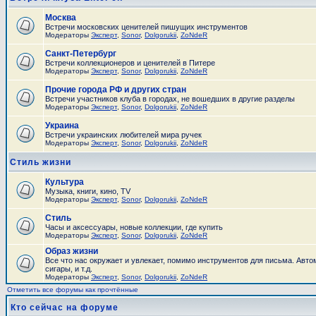
Москва
Встречи московских ценителей пишущих инструментов
Модераторы
Эксперт
,
Sonor
,
Dolgorukii
,
ZoNdeR
Санкт-Петербург
Встречи коллекционеров и ценителей в Питере
Модераторы
Эксперт
,
Sonor
,
Dolgorukii
,
ZoNdeR
Прочие города РФ и других стран
Встречи участников клуба в городах, не вошедших в другие разделы
Модераторы
Эксперт
,
Sonor
,
Dolgorukii
,
ZoNdeR
Украина
Встречи украинских любителей мира ручек
Модераторы
Эксперт
,
Sonor
,
Dolgorukii
,
ZoNdeR
Стиль жизни
Культура
Музыка, книги, кино, TV
Модераторы
Эксперт
,
Sonor
,
Dolgorukii
,
ZoNdeR
Стиль
Часы и аксесcуары, новые коллекции, где купить
Модераторы
Эксперт
,
Sonor
,
Dolgorukii
,
ZoNdeR
Образ жизни
Все что нас окружает и увлекает, помимо инструментов для письма. Авто
сигары, и т.д.
Модераторы
Эксперт
,
Sonor
,
Dolgorukii
,
ZoNdeR
Отметить все форумы как прочтённые
Кто сейчас на форуме