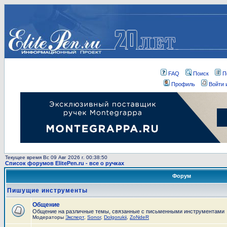
FAQ
Поиск
П
Профиль
Войти 
Текущее время Вс 09 Авг 2026 г. 00:38:50
Список форумов ElitePen.ru - все о ручках
Форум
Пишущие инструменты
Общение
Общение на различные темы, связанные с письменными инструментами
Модераторы
Эксперт
,
Sonor
,
Dolgorukii
,
ZoNdeR