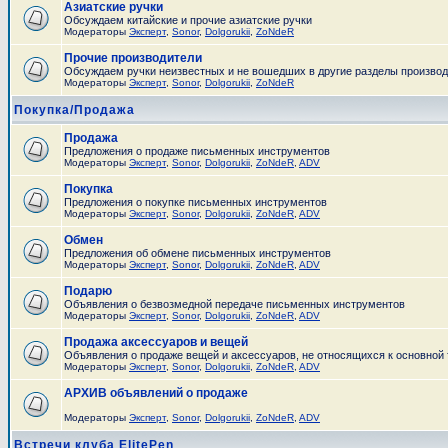
Азиатские ручки
Обсуждаем китайские и прочие азиатские ручки
Модераторы
Эксперт
,
Sonor
,
Dolgorukii
,
ZoNdeR
Прочие производители
Обсуждаем ручки неизвестных и не вошедших в другие разделы произво
Модераторы
Эксперт
,
Sonor
,
Dolgorukii
,
ZoNdeR
Покупка/Продажа
Продажа
Предложения о продаже письменных инструментов
Модераторы
Эксперт
,
Sonor
,
Dolgorukii
,
ZoNdeR
,
ADV
Покупка
Предложения о покупке письменных инструментов
Модераторы
Эксперт
,
Sonor
,
Dolgorukii
,
ZoNdeR
,
ADV
Обмен
Предложения об обмене письменных инструментов
Модераторы
Эксперт
,
Sonor
,
Dolgorukii
,
ZoNdeR
,
ADV
Подарю
Объявления о безвозмедной передаче письменных инструментов
Модераторы
Эксперт
,
Sonor
,
Dolgorukii
,
ZoNdeR
,
ADV
Продажа аксессуаров и вещей
Объявления о продаже вещей и аксессуаров, не относящихся к основной
Модераторы
Эксперт
,
Sonor
,
Dolgorukii
,
ZoNdeR
,
ADV
АРХИВ объявлений о продаже
Модераторы
Эксперт
,
Sonor
,
Dolgorukii
,
ZoNdeR
,
ADV
Встречи клуба ElitePen