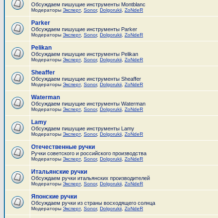
Обсуждаем пишущие инструменты Montblanc
Модераторы
Эксперт
,
Sonor
,
Dolgorukii
,
ZoNdeR
Parker
Обсуждаем пишущие инструменты Parker
Модераторы
Эксперт
,
Sonor
,
Dolgorukii
,
ZoNdeR
Pelikan
Обсуждаем пишущие инструменты Pelikan
Модераторы
Эксперт
,
Sonor
,
Dolgorukii
,
ZoNdeR
Sheaffer
Обсуждаем пишущие инструменты Sheaffer
Модераторы
Эксперт
,
Sonor
,
Dolgorukii
,
ZoNdeR
Waterman
Обсуждаем пишущие инструменты Waterman
Модераторы
Эксперт
,
Sonor
,
Dolgorukii
,
ZoNdeR
Lamy
Обсуждаем пишущие инструменты Lamy
Модераторы
Эксперт
,
Sonor
,
Dolgorukii
,
ZoNdeR
Отечественные ручки
Ручки советского и российского производства
Модераторы
Эксперт
,
Sonor
,
Dolgorukii
,
ZoNdeR
Итальянские ручки
Обсуждаем ручки итальянских производителей
Модераторы
Эксперт
,
Sonor
,
Dolgorukii
,
ZoNdeR
Японские ручки
Обсуждаем ручки из страны восходящего солнца
Модераторы
Эксперт
,
Sonor
,
Dolgorukii
,
ZoNdeR