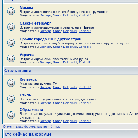
Москва
Встречи московских ценителей пишущих инструментов
Модераторы
Эксперт
,
Sonor
,
Dolgorukii
,
ZoNdeR
Санкт-Петербург
Встречи коллекционеров и ценителей в Питере
Модераторы
Эксперт
,
Sonor
,
Dolgorukii
,
ZoNdeR
Прочие города РФ и других стран
Встречи участников клуба в городах, не вошедших в другие разделы
Модераторы
Эксперт
,
Sonor
,
Dolgorukii
,
ZoNdeR
Украина
Встречи украинских любителей мира ручек
Модераторы
Эксперт
,
Sonor
,
Dolgorukii
,
ZoNdeR
Стиль жизни
Культура
Музыка, книги, кино, TV
Модераторы
Эксперт
,
Sonor
,
Dolgorukii
,
ZoNdeR
Стиль
Часы и аксесcуары, новые коллекции, где купить
Модераторы
Эксперт
,
Sonor
,
Dolgorukii
,
ZoNdeR
Образ жизни
Все что нас окружает и увлекает, помимо инструментов для письма. Авто
сигары, и т.д.
Модераторы
Эксперт
,
Sonor
,
Dolgorukii
,
ZoNdeR
Отметить все форумы как прочтённые
Кто сейчас на форуме