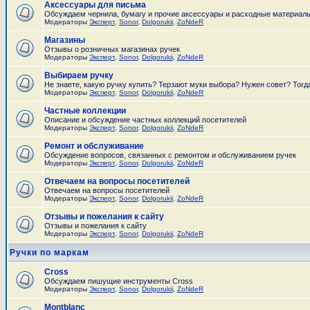
Аксессуары для письма
Обсуждаем чернила, бумагу и прочие аксессуары и расходные материал
Модераторы
Эксперт
,
Sonor
,
Dolgorukii
,
ZoNdeR
Магазины
Отзывы о розничных магазинах ручек
Модераторы
Эксперт
,
Sonor
,
Dolgorukii
,
ZoNdeR
Выбираем ручку
Не знаете, какую ручку купить? Терзают муки выбора? Нужен совет? Тогд
Модераторы
Эксперт
,
Sonor
,
Dolgorukii
,
ZoNdeR
Частные коллекции
Описание и обсуждение частных коллекций посетителей
Модераторы
Эксперт
,
Sonor
,
Dolgorukii
,
ZoNdeR
Ремонт и обслуживание
Обсуждение вопросов, связанных с ремонтом и обслуживанием ручек
Модераторы
Эксперт
,
Sonor
,
Dolgorukii
,
ZoNdeR
Отвечаем на вопросы посетителей
Отвечаем на вопросы посетителей
Модераторы
Эксперт
,
Sonor
,
Dolgorukii
,
ZoNdeR
Отзывы и пожелания к сайту
Отзывы и пожелания к сайту
Модераторы
Эксперт
,
Sonor
,
Dolgorukii
,
ZoNdeR
Ручки по маркам
Cross
Обсуждаем пишущие инструменты Cross
Модераторы
Эксперт
,
Sonor
,
Dolgorukii
,
ZoNdeR
Montblanc