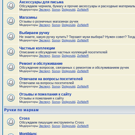
Аксессуары для письма
Обсуждаем чернила, бумагу и прочие аксессуары и расходные материал
Модераторы
Эксперт
,
Sonor
,
Dolgorukii
,
ZoNdeR
Магазины
Отзывы о розничных магазинах ручек
Модераторы
Эксперт
,
Sonor
,
Dolgorukii
,
ZoNdeR
Выбираем ручку
Не знаете, какую ручку купить? Терзают муки выбора? Нужен совет? Тогд
Модераторы
Эксперт
,
Sonor
,
Dolgorukii
,
ZoNdeR
Частные коллекции
Описание и обсуждение частных коллекций посетителей
Модераторы
Эксперт
,
Sonor
,
Dolgorukii
,
ZoNdeR
Ремонт и обслуживание
Обсуждение вопросов, связанных с ремонтом и обслуживанием ручек
Модераторы
Эксперт
,
Sonor
,
Dolgorukii
,
ZoNdeR
Отвечаем на вопросы посетителей
Отвечаем на вопросы посетителей
Модераторы
Эксперт
,
Sonor
,
Dolgorukii
,
ZoNdeR
Отзывы и пожелания к сайту
Отзывы и пожелания к сайту
Модераторы
Эксперт
,
Sonor
,
Dolgorukii
,
ZoNdeR
Ручки по маркам
Cross
Обсуждаем пишущие инструменты Cross
Модераторы
Эксперт
,
Sonor
,
Dolgorukii
,
ZoNdeR
Montblanc