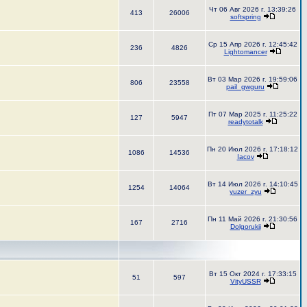
Чт 06 Авг 2026 г. 13:39:26
413
26006
softspring
Ср 15 Апр 2026 г. 12:45:42
236
4826
Lightomancer
Вт 03 Мар 2026 г. 19:59:06
806
23558
pail_gwguru
Пт 07 Мар 2025 г. 11:25:22
127
5947
readytotalk
Пн 20 Июл 2026 г. 17:18:12
1086
14536
Iacov
Вт 14 Июл 2026 г. 14:10:45
1254
14064
yuzer_zyu
Пн 11 Май 2026 г. 21:30:56
167
2716
Dolgorukii
Вт 15 Окт 2024 г. 17:33:15
51
597
VityUSSR