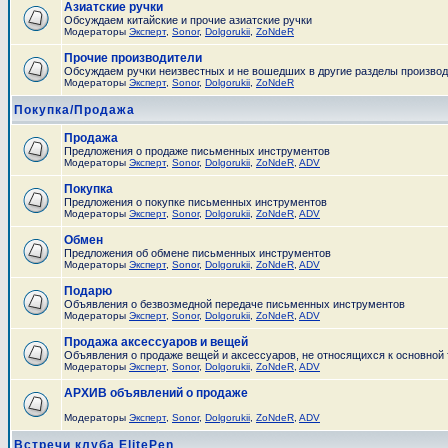
Азиатские ручки
Обсуждаем китайские и прочие азиатские ручки
Модераторы
Эксперт
,
Sonor
,
Dolgorukii
,
ZoNdeR
Прочие производители
Обсуждаем ручки неизвестных и не вошедших в другие разделы произво
Модераторы
Эксперт
,
Sonor
,
Dolgorukii
,
ZoNdeR
Покупка/Продажа
Продажа
Предложения о продаже письменных инструментов
Модераторы
Эксперт
,
Sonor
,
Dolgorukii
,
ZoNdeR
,
ADV
Покупка
Предложения о покупке письменных инструментов
Модераторы
Эксперт
,
Sonor
,
Dolgorukii
,
ZoNdeR
,
ADV
Обмен
Предложения об обмене письменных инструментов
Модераторы
Эксперт
,
Sonor
,
Dolgorukii
,
ZoNdeR
,
ADV
Подарю
Объявления о безвозмедной передаче письменных инструментов
Модераторы
Эксперт
,
Sonor
,
Dolgorukii
,
ZoNdeR
,
ADV
Продажа аксессуаров и вещей
Объявления о продаже вещей и аксессуаров, не относящихся к основной
Модераторы
Эксперт
,
Sonor
,
Dolgorukii
,
ZoNdeR
,
ADV
АРХИВ объявлений о продаже
Модераторы
Эксперт
,
Sonor
,
Dolgorukii
,
ZoNdeR
,
ADV
Встречи клуба ElitePen