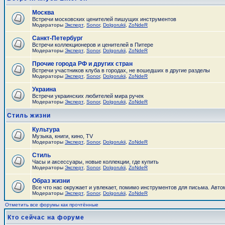
Москва
Встречи московских ценителей пишущих инструментов
Модераторы
Эксперт
,
Sonor
,
Dolgorukii
,
ZoNdeR
Санкт-Петербург
Встречи коллекционеров и ценителей в Питере
Модераторы
Эксперт
,
Sonor
,
Dolgorukii
,
ZoNdeR
Прочие города РФ и других стран
Встречи участников клуба в городах, не вошедших в другие разделы
Модераторы
Эксперт
,
Sonor
,
Dolgorukii
,
ZoNdeR
Украина
Встречи украинских любителей мира ручек
Модераторы
Эксперт
,
Sonor
,
Dolgorukii
,
ZoNdeR
Стиль жизни
Культура
Музыка, книги, кино, TV
Модераторы
Эксперт
,
Sonor
,
Dolgorukii
,
ZoNdeR
Стиль
Часы и аксесcуары, новые коллекции, где купить
Модераторы
Эксперт
,
Sonor
,
Dolgorukii
,
ZoNdeR
Образ жизни
Все что нас окружает и увлекает, помимо инструментов для письма. Автом
Модераторы
Эксперт
,
Sonor
,
Dolgorukii
,
ZoNdeR
Отметить все форумы как прочтённые
Кто сейчас на форуме