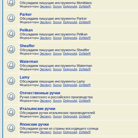
Обсуждаем пишущие инструменты Montblanc
Модераторы
Эксперт
,
Sonor
,
Dolgorukii
,
ZoNdeR
Parker
Обсуждаем пишущие инструменты Parker
Модераторы
Эксперт
,
Sonor
,
Dolgorukii
,
ZoNdeR
Pelikan
Обсуждаем пишущие инструменты Pelikan
Модераторы
Эксперт
,
Sonor
,
Dolgorukii
,
ZoNdeR
Sheaffer
Обсуждаем пишущие инструменты Sheaffer
Модераторы
Эксперт
,
Sonor
,
Dolgorukii
,
ZoNdeR
Waterman
Обсуждаем пишущие инструменты Waterman
Модераторы
Эксперт
,
Sonor
,
Dolgorukii
,
ZoNdeR
Lamy
Обсуждаем пишущие инструменты Lamy
Модераторы
Эксперт
,
Sonor
,
Dolgorukii
,
ZoNdeR
Отечественные ручки
Ручки советского и российского производства
Модераторы
Эксперт
,
Sonor
,
Dolgorukii
,
ZoNdeR
Итальянские ручки
Обсуждаем ручки итальянских производителей
Модераторы
Эксперт
,
Sonor
,
Dolgorukii
,
ZoNdeR
Японские ручки
Обсуждаем ручки из страны восходящего солнца
Модераторы
Эксперт
,
Sonor
,
Dolgorukii
,
ZoNdeR