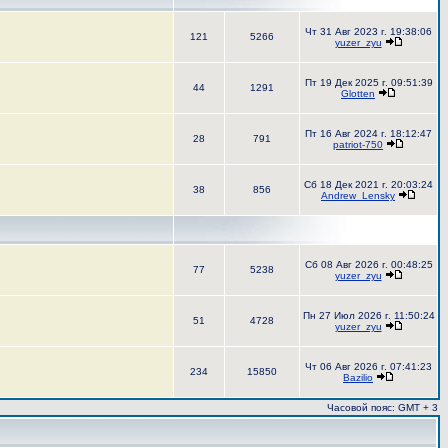
Чт 31 Авг 2023 г. 19:38:06
121
5266
yuzer_zyu
Пт 19 Дек 2025 г. 09:51:39
44
1291
Glotten
Пт 16 Авг 2024 г. 18:12:47
28
791
patriot-750
Сб 18 Дек 2021 г. 20:03:24
38
856
Andrew_Lensky
Сб 08 Авг 2026 г. 00:48:25
77
5238
yuzer_zyu
Пн 27 Июл 2026 г. 11:50:24
51
4728
yuzer_zyu
Чт 06 Авг 2026 г. 07:41:23
234
15850
Bazilio
Часовой пояс: GMT + 3