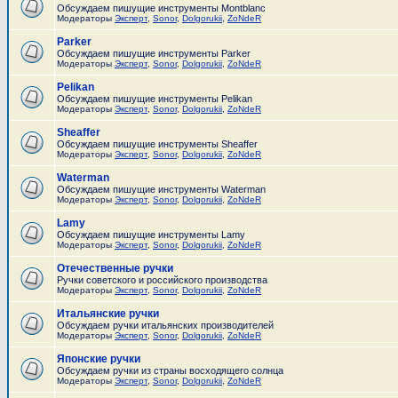
Обсуждаем пишущие инструменты Montblanc
Модераторы
Эксперт
,
Sonor
,
Dolgorukii
,
ZoNdeR
Parker
Обсуждаем пишущие инструменты Parker
Модераторы
Эксперт
,
Sonor
,
Dolgorukii
,
ZoNdeR
Pelikan
Обсуждаем пишущие инструменты Pelikan
Модераторы
Эксперт
,
Sonor
,
Dolgorukii
,
ZoNdeR
Sheaffer
Обсуждаем пишущие инструменты Sheaffer
Модераторы
Эксперт
,
Sonor
,
Dolgorukii
,
ZoNdeR
Waterman
Обсуждаем пишущие инструменты Waterman
Модераторы
Эксперт
,
Sonor
,
Dolgorukii
,
ZoNdeR
Lamy
Обсуждаем пишущие инструменты Lamy
Модераторы
Эксперт
,
Sonor
,
Dolgorukii
,
ZoNdeR
Отечественные ручки
Ручки советского и российского производства
Модераторы
Эксперт
,
Sonor
,
Dolgorukii
,
ZoNdeR
Итальянские ручки
Обсуждаем ручки итальянских производителей
Модераторы
Эксперт
,
Sonor
,
Dolgorukii
,
ZoNdeR
Японские ручки
Обсуждаем ручки из страны восходящего солнца
Модераторы
Эксперт
,
Sonor
,
Dolgorukii
,
ZoNdeR