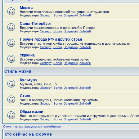
Москва
Встречи московских ценителей пишущих инструментов
Модераторы
Эксперт
,
Sonor
,
Dolgorukii
,
ZoNdeR
Санкт-Петербург
Встречи коллекционеров и ценителей в Питере
Модераторы
Эксперт
,
Sonor
,
Dolgorukii
,
ZoNdeR
Прочие города РФ и других стран
Встречи участников клуба в городах, не вошедших в другие разделы
Модераторы
Эксперт
,
Sonor
,
Dolgorukii
,
ZoNdeR
Украина
Встречи украинских любителей мира ручек
Модераторы
Эксперт
,
Sonor
,
Dolgorukii
,
ZoNdeR
Стиль жизни
Культура
Музыка, книги, кино, TV
Модераторы
Эксперт
,
Sonor
,
Dolgorukii
,
ZoNdeR
Стиль
Часы и аксесcуары, новые коллекции, где купить
Модераторы
Эксперт
,
Sonor
,
Dolgorukii
,
ZoNdeR
Образ жизни
Все что нас окружает и увлекает, помимо инструментов для письма. Автом
Модераторы
Эксперт
,
Sonor
,
Dolgorukii
,
ZoNdeR
Отметить все форумы как прочтённые
Кто сейчас на форуме