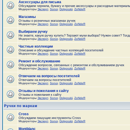
Аксессуары для письма
Обсуждаем чернила, бумагу и прочие аксессуары и расходные материал
Модераторы
Эксперт
,
Sonor
,
Dolgorukii
,
ZoNdeR
Магазины
Отзывы о розничных магазинах ручек
Модераторы
Эксперт
,
Sonor
,
Dolgorukii
,
ZoNdeR
Выбираем ручку
Не знаете, какую ручку купить? Терзают муки выбора? Нужен совет? Тогд
Модераторы
Эксперт
,
Sonor
,
Dolgorukii
,
ZoNdeR
Частные коллекции
Описание и обсуждение частных коллекций посетителей
Модераторы
Эксперт
,
Sonor
,
Dolgorukii
,
ZoNdeR
Ремонт и обслуживание
Обсуждение вопросов, связанных с ремонтом и обслуживанием ручек
Модераторы
Эксперт
,
Sonor
,
Dolgorukii
,
ZoNdeR
Отвечаем на вопросы посетителей
Отвечаем на вопросы посетителей
Модераторы
Эксперт
,
Sonor
,
Dolgorukii
,
ZoNdeR
Отзывы и пожелания к сайту
Отзывы и пожелания к сайту
Модераторы
Эксперт
,
Sonor
,
Dolgorukii
,
ZoNdeR
Ручки по маркам
Cross
Обсуждаем пишущие инструменты Cross
Модераторы
Эксперт
,
Sonor
,
Dolgorukii
,
ZoNdeR
Montblanc