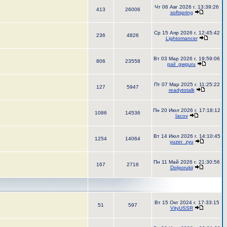
Чт 06 Авг 2026 г. 13:39:26
413
26006
softspring
Ср 15 Апр 2026 г. 12:45:42
236
4826
Lightomancer
Вт 03 Мар 2026 г. 19:59:06
806
23558
pail_gwguru
Пт 07 Мар 2025 г. 11:25:22
127
5947
readytotalk
Пн 20 Июл 2026 г. 17:18:12
1086
14536
Iacov
Вт 14 Июл 2026 г. 14:10:45
1254
14064
yuzer_zyu
Пн 11 Май 2026 г. 21:30:56
167
2716
Dolgorukii
Вт 15 Окт 2024 г. 17:33:15
51
597
VityUSSR