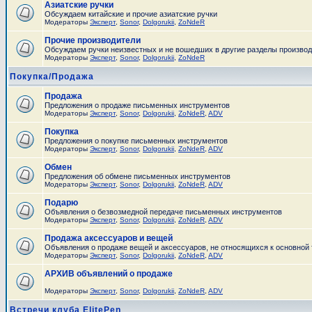
Азиатские ручки
Обсуждаем китайские и прочие азиатские ручки
Модераторы
Эксперт
,
Sonor
,
Dolgorukii
,
ZoNdeR
Прочие производители
Обсуждаем ручки неизвестных и не вошедших в другие разделы произво
Модераторы
Эксперт
,
Sonor
,
Dolgorukii
,
ZoNdeR
Покупка/Продажа
Продажа
Предложения о продаже письменных инструментов
Модераторы
Эксперт
,
Sonor
,
Dolgorukii
,
ZoNdeR
,
ADV
Покупка
Предложения о покупке письменных инструментов
Модераторы
Эксперт
,
Sonor
,
Dolgorukii
,
ZoNdeR
,
ADV
Обмен
Предложения об обмене письменных инструментов
Модераторы
Эксперт
,
Sonor
,
Dolgorukii
,
ZoNdeR
,
ADV
Подарю
Объявления о безвозмедной передаче письменных инструментов
Модераторы
Эксперт
,
Sonor
,
Dolgorukii
,
ZoNdeR
,
ADV
Продажа аксессуаров и вещей
Объявления о продаже вещей и аксессуаров, не относящихся к основной
Модераторы
Эксперт
,
Sonor
,
Dolgorukii
,
ZoNdeR
,
ADV
АРХИВ объявлений о продаже
Модераторы
Эксперт
,
Sonor
,
Dolgorukii
,
ZoNdeR
,
ADV
Встречи клуба ElitePen