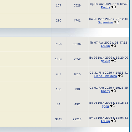
Ср 05 Авг 2026 г. 18:48:42
157
5529
Daddy
Пн 20 Июл 2026 г. 22:12:40
286
4741
Supermizer
Пт 07 Авг 2026 г. 03:47:12
7325
65192
OfSup
Вс 26 Июл 2026 г. 15:20:00
1866
7252
Дамир
Сб 31 Янв 2026 г. 14:31:41
457
1815
Elena Timokhina
Ср 01 Апр 2026 г. 19:23:45
150
738
Daddy
Вс 26 Июл 2026 г. 18:18:33
84
492
goga
Вт 28 Июл 2026 г. 18:04:52
3645
29210
OfSup