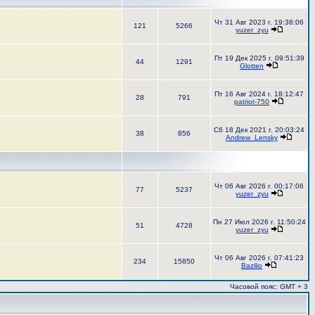
Чт 31 Авг 2023 г. 19:38:06
121
5266
yuzer_zyu
Пт 19 Дек 2025 г. 09:51:39
44
1291
Glotten
Пт 16 Авг 2024 г. 18:12:47
28
791
patriot-750
Сб 18 Дек 2021 г. 20:03:24
38
856
Andrew_Lensky
Чт 06 Авг 2026 г. 00:17:06
77
5237
yuzer_zyu
Пн 27 Июл 2026 г. 11:50:24
51
4728
yuzer_zyu
Чт 06 Авг 2026 г. 07:41:23
234
15850
Bazilio
Часовой пояс: GMT + 3