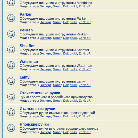
Обсуждаем пишущие инструменты Montblanc
Модераторы
Эксперт
,
Sonor
,
Dolgorukii
,
ZoNdeR
Parker
Обсуждаем пишущие инструменты Parker
Модераторы
Эксперт
,
Sonor
,
Dolgorukii
,
ZoNdeR
Pelikan
Обсуждаем пишущие инструменты Pelikan
Модераторы
Эксперт
,
Sonor
,
Dolgorukii
,
ZoNdeR
Sheaffer
Обсуждаем пишущие инструменты Sheaffer
Модераторы
Эксперт
,
Sonor
,
Dolgorukii
,
ZoNdeR
Waterman
Обсуждаем пишущие инструменты Waterman
Модераторы
Эксперт
,
Sonor
,
Dolgorukii
,
ZoNdeR
Lamy
Обсуждаем пишущие инструменты Lamy
Модераторы
Эксперт
,
Sonor
,
Dolgorukii
,
ZoNdeR
Отечественные ручки
Ручки советского и российского производства
Модераторы
Эксперт
,
Sonor
,
Dolgorukii
,
ZoNdeR
Итальянские ручки
Обсуждаем ручки итальянских производителей
Модераторы
Эксперт
,
Sonor
,
Dolgorukii
,
ZoNdeR
Японские ручки
Обсуждаем ручки из страны восходящего солнца
Модераторы
Эксперт
,
Sonor
,
Dolgorukii
,
ZoNdeR