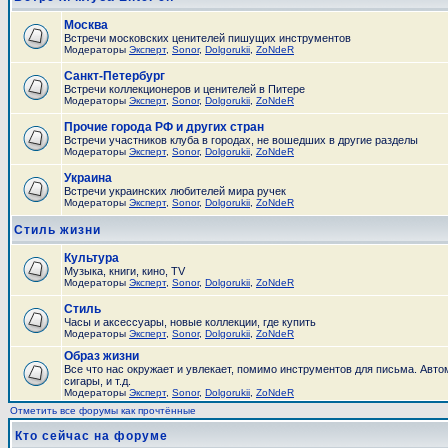
Москва
Встречи московских ценителей пишущих инструментов
Модераторы
Эксперт
,
Sonor
,
Dolgorukii
,
ZoNdeR
Санкт-Петербург
Встречи коллекционеров и ценителей в Питере
Модераторы
Эксперт
,
Sonor
,
Dolgorukii
,
ZoNdeR
Прочие города РФ и других стран
Встречи участников клуба в городах, не вошедших в другие разделы
Модераторы
Эксперт
,
Sonor
,
Dolgorukii
,
ZoNdeR
Украина
Встречи украинских любителей мира ручек
Модераторы
Эксперт
,
Sonor
,
Dolgorukii
,
ZoNdeR
Стиль жизни
Культура
Музыка, книги, кино, TV
Модераторы
Эксперт
,
Sonor
,
Dolgorukii
,
ZoNdeR
Стиль
Часы и аксесcуары, новые коллекции, где купить
Модераторы
Эксперт
,
Sonor
,
Dolgorukii
,
ZoNdeR
Образ жизни
Все что нас окружает и увлекает, помимо инструментов для письма. Авто
сигары, и т.д.
Модераторы
Эксперт
,
Sonor
,
Dolgorukii
,
ZoNdeR
Отметить все форумы как прочтённые
Кто сейчас на форуме