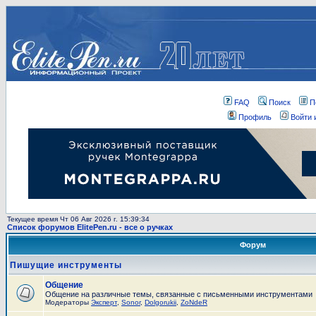
FAQ
Поиск
П
Профиль
Войти 
Текущее время Чт 06 Авг 2026 г. 15:39:34
Список форумов ElitePen.ru - все о ручках
Форум
Пишущие инструменты
Общение
Общение на различные темы, связанные с письменными инструментами
Модераторы
Эксперт
,
Sonor
,
Dolgorukii
,
ZoNdeR