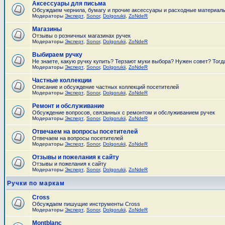
Аксессуары для письма
Обсуждаем чернила, бумагу и прочие аксессуары и расходные материал
Модераторы
Эксперт
,
Sonor
,
Dolgorukii
,
ZoNdeR
Магазины
Отзывы о розничных магазинах ручек
Модераторы
Эксперт
,
Sonor
,
Dolgorukii
,
ZoNdeR
Выбираем ручку
Не знаете, какую ручку купить? Терзают муки выбора? Нужен совет? Тогд
Модераторы
Эксперт
,
Sonor
,
Dolgorukii
,
ZoNdeR
Частные коллекции
Описание и обсуждение частных коллекций посетителей
Модераторы
Эксперт
,
Sonor
,
Dolgorukii
,
ZoNdeR
Ремонт и обслуживание
Обсуждение вопросов, связанных с ремонтом и обслуживанием ручек
Модераторы
Эксперт
,
Sonor
,
Dolgorukii
,
ZoNdeR
Отвечаем на вопросы посетителей
Отвечаем на вопросы посетителей
Модераторы
Эксперт
,
Sonor
,
Dolgorukii
,
ZoNdeR
Отзывы и пожелания к сайту
Отзывы и пожелания к сайту
Модераторы
Эксперт
,
Sonor
,
Dolgorukii
,
ZoNdeR
Ручки по маркам
Cross
Обсуждаем пишущие инструменты Cross
Модераторы
Эксперт
,
Sonor
,
Dolgorukii
,
ZoNdeR
Montblanc