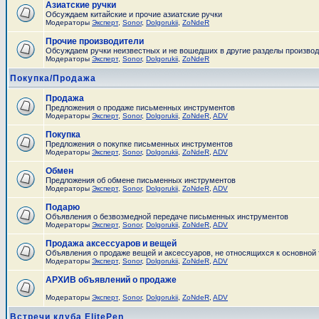
Азиатские ручки
Обсуждаем китайские и прочие азиатские ручки
Модераторы
Эксперт
,
Sonor
,
Dolgorukii
,
ZoNdeR
Прочие производители
Обсуждаем ручки неизвестных и не вошедших в другие разделы произво
Модераторы
Эксперт
,
Sonor
,
Dolgorukii
,
ZoNdeR
Покупка/Продажа
Продажа
Предложения о продаже письменных инструментов
Модераторы
Эксперт
,
Sonor
,
Dolgorukii
,
ZoNdeR
,
ADV
Покупка
Предложения о покупке письменных инструментов
Модераторы
Эксперт
,
Sonor
,
Dolgorukii
,
ZoNdeR
,
ADV
Обмен
Предложения об обмене письменных инструментов
Модераторы
Эксперт
,
Sonor
,
Dolgorukii
,
ZoNdeR
,
ADV
Подарю
Объявления о безвозмедной передаче письменных инструментов
Модераторы
Эксперт
,
Sonor
,
Dolgorukii
,
ZoNdeR
,
ADV
Продажа аксессуаров и вещей
Объявления о продаже вещей и аксессуаров, не относящихся к основной
Модераторы
Эксперт
,
Sonor
,
Dolgorukii
,
ZoNdeR
,
ADV
АРХИВ объявлений о продаже
Модераторы
Эксперт
,
Sonor
,
Dolgorukii
,
ZoNdeR
,
ADV
Встречи клуба ElitePen