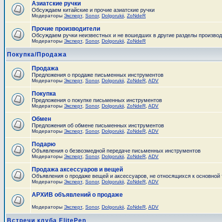
Азиатские ручки
Обсуждаем китайские и прочие азиатские ручки
Модераторы
Эксперт
,
Sonor
,
Dolgorukii
,
ZoNdeR
Прочие производители
Обсуждаем ручки неизвестных и не вошедших в другие разделы произво
Модераторы
Эксперт
,
Sonor
,
Dolgorukii
,
ZoNdeR
Покупка/Продажа
Продажа
Предложения о продаже письменных инструментов
Модераторы
Эксперт
,
Sonor
,
Dolgorukii
,
ZoNdeR
,
ADV
Покупка
Предложения о покупке письменных инструментов
Модераторы
Эксперт
,
Sonor
,
Dolgorukii
,
ZoNdeR
,
ADV
Обмен
Предложения об обмене письменных инструментов
Модераторы
Эксперт
,
Sonor
,
Dolgorukii
,
ZoNdeR
,
ADV
Подарю
Объявления о безвозмедной передаче письменных инструментов
Модераторы
Эксперт
,
Sonor
,
Dolgorukii
,
ZoNdeR
,
ADV
Продажа аксессуаров и вещей
Объявления о продаже вещей и аксессуаров, не относящихся к основной
Модераторы
Эксперт
,
Sonor
,
Dolgorukii
,
ZoNdeR
,
ADV
АРХИВ объявлений о продаже
Модераторы
Эксперт
,
Sonor
,
Dolgorukii
,
ZoNdeR
,
ADV
Встречи клуба ElitePen