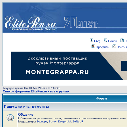
FAQ
Поиск
П
Профиль
Войти 
Текущее время Пн 10 Авг 2026 г. 07:46:26
Список форумов ElitePen.ru - все о ручках
Форум
Пишущие инструменты
Общение
Общение на различные темы, связанные с письменными инструментами
Модераторы
Эксперт
,
Sonor
,
Dolgorukii
,
ZoNdeR