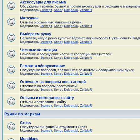
Аксессуары для письма
Обсуждаем чернила, бумагу и прочие аксессуары и расходные материал
Модераторы
Эксперт
,
Sonor
,
Dolgorukii
,
ZoNdeR
Магазины
Отзывы о розничных магазинах ручек
Модераторы
Эксперт
,
Sonor
,
Dolgorukii
,
ZoNdeR
Выбираем ручку
Не знаете, какую ручку купить? Терзают муки выбора? Нужен совет? Тогд
Модераторы
Эксперт
,
Sonor
,
Dolgorukii
,
ZoNdeR
Частные коллекции
Описание и обсуждение частных коллекций посетителей
Модераторы
Эксперт
,
Sonor
,
Dolgorukii
,
ZoNdeR
Ремонт и обслуживание
Обсуждение вопросов, связанных с ремонтом и обслуживанием ручек
Модераторы
Эксперт
,
Sonor
,
Dolgorukii
,
ZoNdeR
Отвечаем на вопросы посетителей
Отвечаем на вопросы посетителей
Модераторы
Эксперт
,
Sonor
,
Dolgorukii
,
ZoNdeR
Отзывы и пожелания к сайту
Отзывы и пожелания к сайту
Модераторы
Эксперт
,
Sonor
,
Dolgorukii
,
ZoNdeR
Ручки по маркам
Cross
Обсуждаем пишущие инструменты Cross
Модераторы
Эксперт
,
Sonor
,
Dolgorukii
,
ZoNdeR
Montblanc