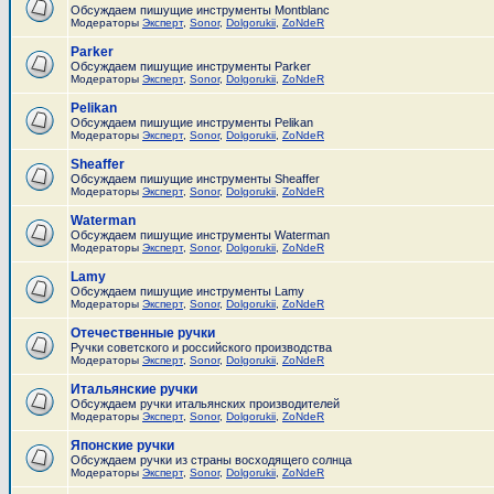
Обсуждаем пишущие инструменты Montblanc
Модераторы
Эксперт
,
Sonor
,
Dolgorukii
,
ZoNdeR
Parker
Обсуждаем пишущие инструменты Parker
Модераторы
Эксперт
,
Sonor
,
Dolgorukii
,
ZoNdeR
Pelikan
Обсуждаем пишущие инструменты Pelikan
Модераторы
Эксперт
,
Sonor
,
Dolgorukii
,
ZoNdeR
Sheaffer
Обсуждаем пишущие инструменты Sheaffer
Модераторы
Эксперт
,
Sonor
,
Dolgorukii
,
ZoNdeR
Waterman
Обсуждаем пишущие инструменты Waterman
Модераторы
Эксперт
,
Sonor
,
Dolgorukii
,
ZoNdeR
Lamy
Обсуждаем пишущие инструменты Lamy
Модераторы
Эксперт
,
Sonor
,
Dolgorukii
,
ZoNdeR
Отечественные ручки
Ручки советского и российского производства
Модераторы
Эксперт
,
Sonor
,
Dolgorukii
,
ZoNdeR
Итальянские ручки
Обсуждаем ручки итальянских производителей
Модераторы
Эксперт
,
Sonor
,
Dolgorukii
,
ZoNdeR
Японские ручки
Обсуждаем ручки из страны восходящего солнца
Модераторы
Эксперт
,
Sonor
,
Dolgorukii
,
ZoNdeR