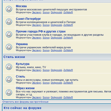
Москва
Встречи московских ценителей пишущих инструментов
Модераторы
Эксперт
,
Sonor
,
Dolgorukii
,
ZoNdeR
Санкт-Петербург
Встречи коллекционеров и ценителей в Питере
Модераторы
Эксперт
,
Sonor
,
Dolgorukii
,
ZoNdeR
Прочие города РФ и других стран
Встречи участников клуба в городах, не вошедших в другие разделы
Модераторы
Эксперт
,
Sonor
,
Dolgorukii
,
ZoNdeR
Украина
Встречи украинских любителей мира ручек
Модераторы
Эксперт
,
Sonor
,
Dolgorukii
,
ZoNdeR
Стиль жизни
Культура
Музыка, книги, кино, TV
Модераторы
Эксперт
,
Sonor
,
Dolgorukii
,
ZoNdeR
Стиль
Часы и аксесcуары, новые коллекции, где купить
Модераторы
Эксперт
,
Sonor
,
Dolgorukii
,
ZoNdeR
Образ жизни
Все что нас окружает и увлекает, помимо инструментов для письма. Авто
сигары, и т.д.
Модераторы
Эксперт
,
Sonor
,
Dolgorukii
,
ZoNdeR
Отметить все форумы как прочтённые
Кто сейчас на форуме