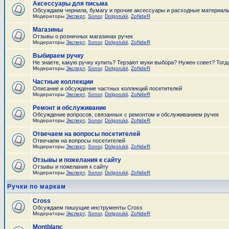
Аксессуары для письма
Обсуждаем чернила, бумагу и прочие аксессуары и расходные материал
Модераторы
Эксперт
,
Sonor
,
Dolgorukii
,
ZoNdeR
Магазины
Отзывы о розничных магазинах ручек
Модераторы
Эксперт
,
Sonor
,
Dolgorukii
,
ZoNdeR
Выбираем ручку
Не знаете, какую ручку купить? Терзают муки выбора? Нужен совет? Тогд
Модераторы
Эксперт
,
Sonor
,
Dolgorukii
,
ZoNdeR
Частные коллекции
Описание и обсуждение частных коллекций посетителей
Модераторы
Эксперт
,
Sonor
,
Dolgorukii
,
ZoNdeR
Ремонт и обслуживание
Обсуждение вопросов, связанных с ремонтом и обслуживанием ручек
Модераторы
Эксперт
,
Sonor
,
Dolgorukii
,
ZoNdeR
Отвечаем на вопросы посетителей
Отвечаем на вопросы посетителей
Модераторы
Эксперт
,
Sonor
,
Dolgorukii
,
ZoNdeR
Отзывы и пожелания к сайту
Отзывы и пожелания к сайту
Модераторы
Эксперт
,
Sonor
,
Dolgorukii
,
ZoNdeR
Ручки по маркам
Cross
Обсуждаем пишущие инструменты Cross
Модераторы
Эксперт
,
Sonor
,
Dolgorukii
,
ZoNdeR
Montblanc