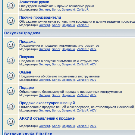
Азиатские ручки
Обсуждаем китайские и прочие азиатские ручки
Модераторы
Эксперт
,
Sonor
,
Dolgorukii
,
ZoNdeR
Прочие производители
Обсуждаем ручки неизвестных и не вошедших в другие разделы произво
Модераторы
Эксперт
,
Sonor
,
Dolgorukii
,
ZoNdeR
Покупка/Продажа
Продажа
Предложения о продаже письменных инструментов
Модераторы
Эксперт
,
Sonor
,
Dolgorukii
,
ZoNdeR
,
ADV
Покупка
Предложения о покупке письменных инструментов
Модераторы
Эксперт
,
Sonor
,
Dolgorukii
,
ZoNdeR
,
ADV
Обмен
Предложения об обмене письменных инструментов
Модераторы
Эксперт
,
Sonor
,
Dolgorukii
,
ZoNdeR
,
ADV
Подарю
Объявления о безвозмедной передаче письменных инструментов
Модераторы
Эксперт
,
Sonor
,
Dolgorukii
,
ZoNdeR
,
ADV
Продажа аксессуаров и вещей
Объявления о продаже вещей и аксессуаров, не относящихся к основной
Модераторы
Эксперт
,
Sonor
,
Dolgorukii
,
ZoNdeR
,
ADV
АРХИВ объявлений о продаже
Модераторы
Эксперт
,
Sonor
,
Dolgorukii
,
ZoNdeR
,
ADV
Встречи клуба ElitePen