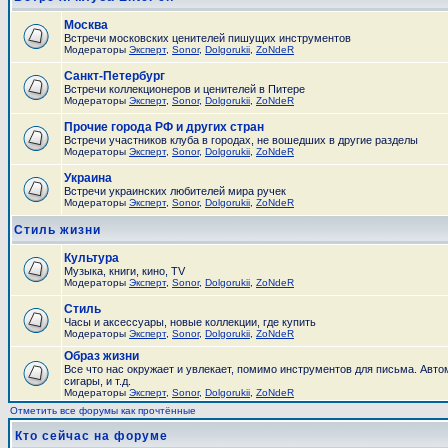
Москва
Встречи московских ценителей пишущих инструментов
Модераторы
Эксперт
,
Sonor
,
Dolgorukii
,
ZoNdeR
Санкт-Петербург
Встречи коллекционеров и ценителей в Питере
Модераторы
Эксперт
,
Sonor
,
Dolgorukii
,
ZoNdeR
Прочие города РФ и других стран
Встречи участников клуба в городах, не вошедших в другие разделы
Модераторы
Эксперт
,
Sonor
,
Dolgorukii
,
ZoNdeR
Украина
Встречи украинских любителей мира ручек
Модераторы
Эксперт
,
Sonor
,
Dolgorukii
,
ZoNdeR
Стиль жизни
Культура
Музыка, книги, кино, TV
Модераторы
Эксперт
,
Sonor
,
Dolgorukii
,
ZoNdeR
Стиль
Часы и аксесcуары, новые коллекции, где купить
Модераторы
Эксперт
,
Sonor
,
Dolgorukii
,
ZoNdeR
Образ жизни
Все что нас окружает и увлекает, помимо инструментов для письма. Авто
сигары, и т.д.
Модераторы
Эксперт
,
Sonor
,
Dolgorukii
,
ZoNdeR
Отметить все форумы как прочтённые
Кто сейчас на форуме