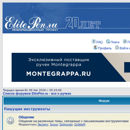
FAQ
Поиск
П
Профиль
Войти 
Текущее время Вс 09 Авг 2026 г. 00:19:49
Список форумов ElitePen.ru - все о ручках
Форум
Пишущие инструменты
Общение
Общение на различные темы, связанные с письменными инструментами
Модераторы
Эксперт
,
Sonor
,
Dolgorukii
,
ZoNdeR