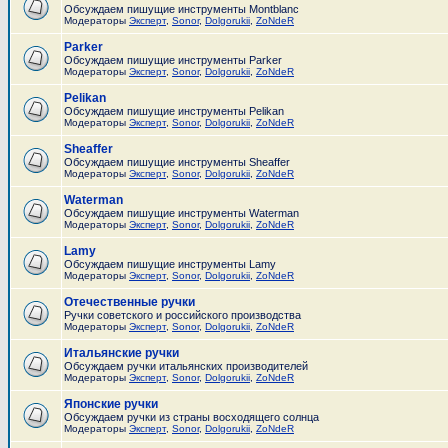
Обсуждаем пишущие инструменты Montblanc
Модераторы
Эксперт
,
Sonor
,
Dolgorukii
,
ZoNdeR
Parker
Обсуждаем пишущие инструменты Parker
Модераторы
Эксперт
,
Sonor
,
Dolgorukii
,
ZoNdeR
Pelikan
Обсуждаем пишущие инструменты Pelikan
Модераторы
Эксперт
,
Sonor
,
Dolgorukii
,
ZoNdeR
Sheaffer
Обсуждаем пишущие инструменты Sheaffer
Модераторы
Эксперт
,
Sonor
,
Dolgorukii
,
ZoNdeR
Waterman
Обсуждаем пишущие инструменты Waterman
Модераторы
Эксперт
,
Sonor
,
Dolgorukii
,
ZoNdeR
Lamy
Обсуждаем пишущие инструменты Lamy
Модераторы
Эксперт
,
Sonor
,
Dolgorukii
,
ZoNdeR
Отечественные ручки
Ручки советского и российского производства
Модераторы
Эксперт
,
Sonor
,
Dolgorukii
,
ZoNdeR
Итальянские ручки
Обсуждаем ручки итальянских производителей
Модераторы
Эксперт
,
Sonor
,
Dolgorukii
,
ZoNdeR
Японские ручки
Обсуждаем ручки из страны восходящего солнца
Модераторы
Эксперт
,
Sonor
,
Dolgorukii
,
ZoNdeR