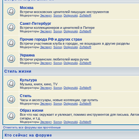
Москва
Встречи московских ценителей пишущих инструментов
Модераторы
Эксперт
,
Sonor
,
Dolgorukii
,
ZoNdeR
Санкт-Петербург
Встречи коллекционеров и ценителей в Питере
Модераторы
Эксперт
,
Sonor
,
Dolgorukii
,
ZoNdeR
Прочие города РФ и других стран
Встречи участников клуба в городах, не вошедших в другие разделы
Модераторы
Эксперт
,
Sonor
,
Dolgorukii
,
ZoNdeR
Украина
Встречи украинских любителей мира ручек
Модераторы
Эксперт
,
Sonor
,
Dolgorukii
,
ZoNdeR
Стиль жизни
Культура
Музыка, книги, кино, TV
Модераторы
Эксперт
,
Sonor
,
Dolgorukii
,
ZoNdeR
Стиль
Часы и аксесcуары, новые коллекции, где купить
Модераторы
Эксперт
,
Sonor
,
Dolgorukii
,
ZoNdeR
Образ жизни
Все что нас окружает и увлекает, помимо инструментов для письма. Авто
сигары, и т.д.
Модераторы
Эксперт
,
Sonor
,
Dolgorukii
,
ZoNdeR
Отметить все форумы как прочтённые
Кто сейчас на форуме