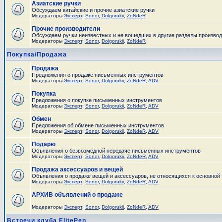
Азиатские ручки
Обсуждаем китайские и прочие азиатские ручки
Модераторы
Эксперт
,
Sonor
,
Dolgorukii
,
ZoNdeR
Прочие производители
Обсуждаем ручки неизвестных и не вошедших в другие разделы произво
Модераторы
Эксперт
,
Sonor
,
Dolgorukii
,
ZoNdeR
Покупка/Продажа
Продажа
Предложения о продаже письменных инструментов
Модераторы
Эксперт
,
Sonor
,
Dolgorukii
,
ZoNdeR
,
ADV
Покупка
Предложения о покупке письменных инструментов
Модераторы
Эксперт
,
Sonor
,
Dolgorukii
,
ZoNdeR
,
ADV
Обмен
Предложения об обмене письменных инструментов
Модераторы
Эксперт
,
Sonor
,
Dolgorukii
,
ZoNdeR
,
ADV
Подарю
Объявления о безвозмедной передаче письменных инструментов
Модераторы
Эксперт
,
Sonor
,
Dolgorukii
,
ZoNdeR
,
ADV
Продажа аксессуаров и вещей
Объявления о продаже вещей и аксессуаров, не относящихся к основной
Модераторы
Эксперт
,
Sonor
,
Dolgorukii
,
ZoNdeR
,
ADV
АРХИВ объявлений о продаже
Модераторы
Эксперт
,
Sonor
,
Dolgorukii
,
ZoNdeR
,
ADV
Встречи клуба ElitePen