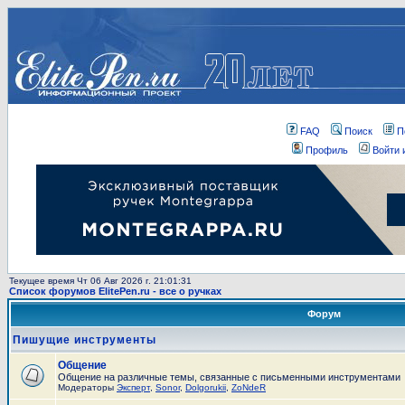
FAQ
Поиск
П
Профиль
Войти 
Текущее время Чт 06 Авг 2026 г. 21:01:31
Список форумов ElitePen.ru - все о ручках
Форум
Пишущие инструменты
Общение
Общение на различные темы, связанные с письменными инструментами
Модераторы
Эксперт
,
Sonor
,
Dolgorukii
,
ZoNdeR