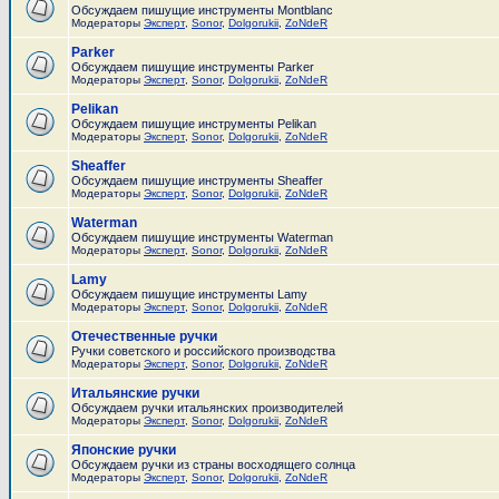
Обсуждаем пишущие инструменты Montblanc
Модераторы
Эксперт
,
Sonor
,
Dolgorukii
,
ZoNdeR
Parker
Обсуждаем пишущие инструменты Parker
Модераторы
Эксперт
,
Sonor
,
Dolgorukii
,
ZoNdeR
Pelikan
Обсуждаем пишущие инструменты Pelikan
Модераторы
Эксперт
,
Sonor
,
Dolgorukii
,
ZoNdeR
Sheaffer
Обсуждаем пишущие инструменты Sheaffer
Модераторы
Эксперт
,
Sonor
,
Dolgorukii
,
ZoNdeR
Waterman
Обсуждаем пишущие инструменты Waterman
Модераторы
Эксперт
,
Sonor
,
Dolgorukii
,
ZoNdeR
Lamy
Обсуждаем пишущие инструменты Lamy
Модераторы
Эксперт
,
Sonor
,
Dolgorukii
,
ZoNdeR
Отечественные ручки
Ручки советского и российского производства
Модераторы
Эксперт
,
Sonor
,
Dolgorukii
,
ZoNdeR
Итальянские ручки
Обсуждаем ручки итальянских производителей
Модераторы
Эксперт
,
Sonor
,
Dolgorukii
,
ZoNdeR
Японские ручки
Обсуждаем ручки из страны восходящего солнца
Модераторы
Эксперт
,
Sonor
,
Dolgorukii
,
ZoNdeR