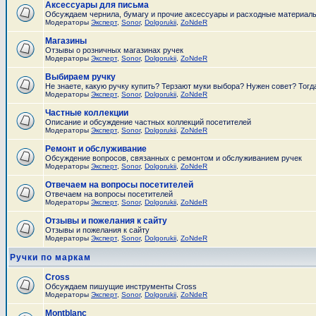
Аксессуары для письма
Обсуждаем чернила, бумагу и прочие аксессуары и расходные материал
Модераторы
Эксперт
,
Sonor
,
Dolgorukii
,
ZoNdeR
Магазины
Отзывы о розничных магазинах ручек
Модераторы
Эксперт
,
Sonor
,
Dolgorukii
,
ZoNdeR
Выбираем ручку
Не знаете, какую ручку купить? Терзают муки выбора? Нужен совет? Тогд
Модераторы
Эксперт
,
Sonor
,
Dolgorukii
,
ZoNdeR
Частные коллекции
Описание и обсуждение частных коллекций посетителей
Модераторы
Эксперт
,
Sonor
,
Dolgorukii
,
ZoNdeR
Ремонт и обслуживание
Обсуждение вопросов, связанных с ремонтом и обслуживанием ручек
Модераторы
Эксперт
,
Sonor
,
Dolgorukii
,
ZoNdeR
Отвечаем на вопросы посетителей
Отвечаем на вопросы посетителей
Модераторы
Эксперт
,
Sonor
,
Dolgorukii
,
ZoNdeR
Отзывы и пожелания к сайту
Отзывы и пожелания к сайту
Модераторы
Эксперт
,
Sonor
,
Dolgorukii
,
ZoNdeR
Ручки по маркам
Cross
Обсуждаем пишущие инструменты Cross
Модераторы
Эксперт
,
Sonor
,
Dolgorukii
,
ZoNdeR
Montblanc