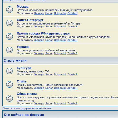
Москва
Встречи московских ценителей пишущих инструментов
Модераторы
Эксперт
,
Sonor
,
Dolgorukii
,
ZoNdeR
Санкт-Петербург
Встречи коллекционеров и ценителей в Питере
Модераторы
Эксперт
,
Sonor
,
Dolgorukii
,
ZoNdeR
Прочие города РФ и других стран
Встречи участников клуба в городах, не вошедших в другие разделы
Модераторы
Эксперт
,
Sonor
,
Dolgorukii
,
ZoNdeR
Украина
Встречи украинских любителей мира ручек
Модераторы
Эксперт
,
Sonor
,
Dolgorukii
,
ZoNdeR
Стиль жизни
Культура
Музыка, книги, кино, TV
Модераторы
Эксперт
,
Sonor
,
Dolgorukii
,
ZoNdeR
Стиль
Часы и аксесcуары, новые коллекции, где купить
Модераторы
Эксперт
,
Sonor
,
Dolgorukii
,
ZoNdeR
Образ жизни
Все что нас окружает и увлекает, помимо инструментов для письма. Авто
сигары, и т.д.
Модераторы
Эксперт
,
Sonor
,
Dolgorukii
,
ZoNdeR
Отметить все форумы как прочтённые
Кто сейчас на форуме