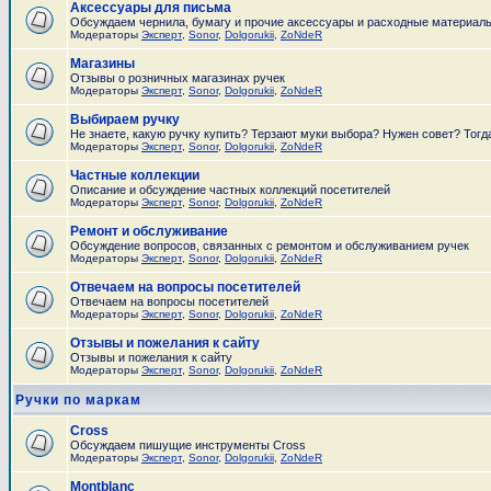
Аксессуары для письма
Обсуждаем чернила, бумагу и прочие аксессуары и расходные материал
Модераторы
Эксперт
,
Sonor
,
Dolgorukii
,
ZoNdeR
Магазины
Отзывы о розничных магазинах ручек
Модераторы
Эксперт
,
Sonor
,
Dolgorukii
,
ZoNdeR
Выбираем ручку
Не знаете, какую ручку купить? Терзают муки выбора? Нужен совет? Тогд
Модераторы
Эксперт
,
Sonor
,
Dolgorukii
,
ZoNdeR
Частные коллекции
Описание и обсуждение частных коллекций посетителей
Модераторы
Эксперт
,
Sonor
,
Dolgorukii
,
ZoNdeR
Ремонт и обслуживание
Обсуждение вопросов, связанных с ремонтом и обслуживанием ручек
Модераторы
Эксперт
,
Sonor
,
Dolgorukii
,
ZoNdeR
Отвечаем на вопросы посетителей
Отвечаем на вопросы посетителей
Модераторы
Эксперт
,
Sonor
,
Dolgorukii
,
ZoNdeR
Отзывы и пожелания к сайту
Отзывы и пожелания к сайту
Модераторы
Эксперт
,
Sonor
,
Dolgorukii
,
ZoNdeR
Ручки по маркам
Cross
Обсуждаем пишущие инструменты Cross
Модераторы
Эксперт
,
Sonor
,
Dolgorukii
,
ZoNdeR
Montblanc