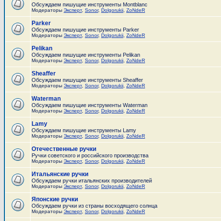
Обсуждаем пишущие инструменты Montblanc
Модераторы
Эксперт
,
Sonor
,
Dolgorukii
,
ZoNdeR
Parker
Обсуждаем пишущие инструменты Parker
Модераторы
Эксперт
,
Sonor
,
Dolgorukii
,
ZoNdeR
Pelikan
Обсуждаем пишущие инструменты Pelikan
Модераторы
Эксперт
,
Sonor
,
Dolgorukii
,
ZoNdeR
Sheaffer
Обсуждаем пишущие инструменты Sheaffer
Модераторы
Эксперт
,
Sonor
,
Dolgorukii
,
ZoNdeR
Waterman
Обсуждаем пишущие инструменты Waterman
Модераторы
Эксперт
,
Sonor
,
Dolgorukii
,
ZoNdeR
Lamy
Обсуждаем пишущие инструменты Lamy
Модераторы
Эксперт
,
Sonor
,
Dolgorukii
,
ZoNdeR
Отечественные ручки
Ручки советского и российского производства
Модераторы
Эксперт
,
Sonor
,
Dolgorukii
,
ZoNdeR
Итальянские ручки
Обсуждаем ручки итальянских производителей
Модераторы
Эксперт
,
Sonor
,
Dolgorukii
,
ZoNdeR
Японские ручки
Обсуждаем ручки из страны восходящего солнца
Модераторы
Эксперт
,
Sonor
,
Dolgorukii
,
ZoNdeR