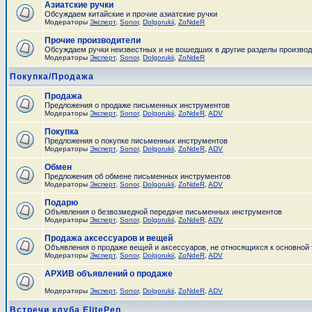
Азиатские ручки
Обсуждаем китайские и прочие азиатские ручки
Модераторы
Эксперт
,
Sonor
,
Dolgorukii
,
ZoNdeR
Прочие производители
Обсуждаем ручки неизвестных и не вошедших в другие разделы произво
Модераторы
Эксперт
,
Sonor
,
Dolgorukii
,
ZoNdeR
Покупка/Продажа
Продажа
Предложения о продаже письменных инструментов
Модераторы
Эксперт
,
Sonor
,
Dolgorukii
,
ZoNdeR
,
ADV
Покупка
Предложения о покупке письменных инструментов
Модераторы
Эксперт
,
Sonor
,
Dolgorukii
,
ZoNdeR
,
ADV
Обмен
Предложения об обмене письменных инструментов
Модераторы
Эксперт
,
Sonor
,
Dolgorukii
,
ZoNdeR
,
ADV
Подарю
Объявления о безвозмедной передаче письменных инструментов
Модераторы
Эксперт
,
Sonor
,
Dolgorukii
,
ZoNdeR
,
ADV
Продажа аксессуаров и вещей
Объявления о продаже вещей и аксессуаров, не относящихся к основной
Модераторы
Эксперт
,
Sonor
,
Dolgorukii
,
ZoNdeR
,
ADV
АРХИВ объявлений о продаже
Модераторы
Эксперт
,
Sonor
,
Dolgorukii
,
ZoNdeR
,
ADV
Встречи клуба ElitePen