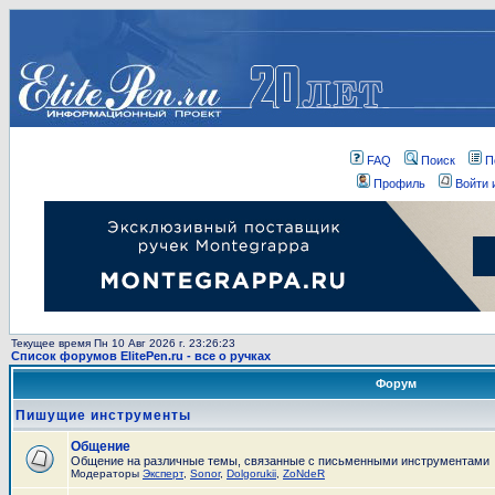
FAQ
Поиск
П
Профиль
Войти 
Текущее время Пн 10 Авг 2026 г. 23:26:23
Список форумов ElitePen.ru - все о ручках
Форум
Пишущие инструменты
Общение
Общение на различные темы, связанные с письменными инструментами
Модераторы
Эксперт
,
Sonor
,
Dolgorukii
,
ZoNdeR