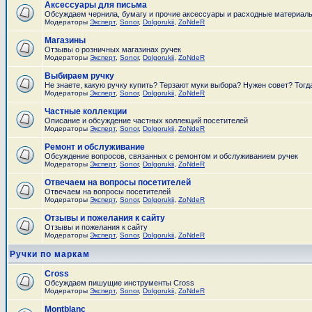
Аксессуары для письма
Обсуждаем чернила, бумагу и прочие аксессуары и расходные материал
Модераторы
Эксперт
,
Sonor
,
Dolgorukii
,
ZoNdeR
Магазины
Отзывы о розничных магазинах ручек
Модераторы
Эксперт
,
Sonor
,
Dolgorukii
,
ZoNdeR
Выбираем ручку
Не знаете, какую ручку купить? Терзают муки выбора? Нужен совет? Тогд
Модераторы
Эксперт
,
Sonor
,
Dolgorukii
,
ZoNdeR
Частные коллекции
Описание и обсуждение частных коллекций посетителей
Модераторы
Эксперт
,
Sonor
,
Dolgorukii
,
ZoNdeR
Ремонт и обслуживание
Обсуждение вопросов, связанных с ремонтом и обслуживанием ручек
Модераторы
Эксперт
,
Sonor
,
Dolgorukii
,
ZoNdeR
Отвечаем на вопросы посетителей
Отвечаем на вопросы посетителей
Модераторы
Эксперт
,
Sonor
,
Dolgorukii
,
ZoNdeR
Отзывы и пожелания к сайту
Отзывы и пожелания к сайту
Модераторы
Эксперт
,
Sonor
,
Dolgorukii
,
ZoNdeR
Ручки по маркам
Cross
Обсуждаем пишущие инструменты Cross
Модераторы
Эксперт
,
Sonor
,
Dolgorukii
,
ZoNdeR
Montblanc