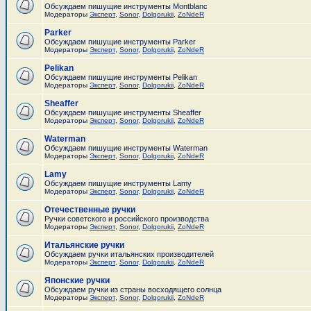
Обсуждаем пишущие инструменты Montblanc
Модераторы
Эксперт
,
Sonor
,
Dolgorukii
,
ZoNdeR
Parker
Обсуждаем пишущие инструменты Parker
Модераторы
Эксперт
,
Sonor
,
Dolgorukii
,
ZoNdeR
Pelikan
Обсуждаем пишущие инструменты Pelikan
Модераторы
Эксперт
,
Sonor
,
Dolgorukii
,
ZoNdeR
Sheaffer
Обсуждаем пишущие инструменты Sheaffer
Модераторы
Эксперт
,
Sonor
,
Dolgorukii
,
ZoNdeR
Waterman
Обсуждаем пишущие инструменты Waterman
Модераторы
Эксперт
,
Sonor
,
Dolgorukii
,
ZoNdeR
Lamy
Обсуждаем пишущие инструменты Lamy
Модераторы
Эксперт
,
Sonor
,
Dolgorukii
,
ZoNdeR
Отечественные ручки
Ручки советского и российского производства
Модераторы
Эксперт
,
Sonor
,
Dolgorukii
,
ZoNdeR
Итальянские ручки
Обсуждаем ручки итальянских производителей
Модераторы
Эксперт
,
Sonor
,
Dolgorukii
,
ZoNdeR
Японские ручки
Обсуждаем ручки из страны восходящего солнца
Модераторы
Эксперт
,
Sonor
,
Dolgorukii
,
ZoNdeR