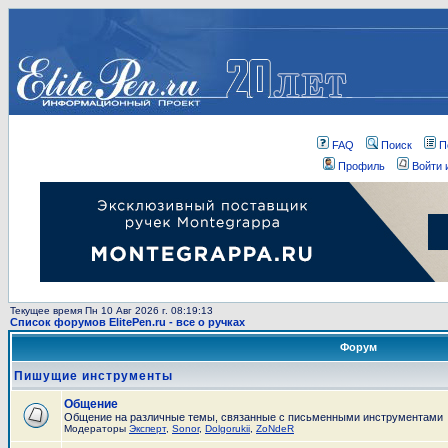
FAQ
Поиск
П
Профиль
Войти 
Текущее время Пн 10 Авг 2026 г. 08:19:13
Список форумов ElitePen.ru - все о ручках
Форум
Пишущие инструменты
Общение
Общение на различные темы, связанные с письменными инструментами
Модераторы
Эксперт
,
Sonor
,
Dolgorukii
,
ZoNdeR