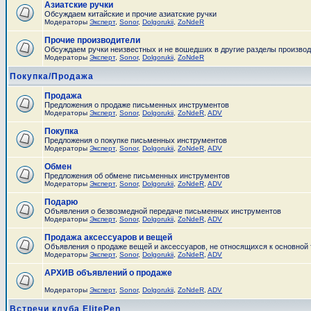
Азиатские ручки
Обсуждаем китайские и прочие азиатские ручки
Модераторы
Эксперт
,
Sonor
,
Dolgorukii
,
ZoNdeR
Прочие производители
Обсуждаем ручки неизвестных и не вошедших в другие разделы произво
Модераторы
Эксперт
,
Sonor
,
Dolgorukii
,
ZoNdeR
Покупка/Продажа
Продажа
Предложения о продаже письменных инструментов
Модераторы
Эксперт
,
Sonor
,
Dolgorukii
,
ZoNdeR
,
ADV
Покупка
Предложения о покупке письменных инструментов
Модераторы
Эксперт
,
Sonor
,
Dolgorukii
,
ZoNdeR
,
ADV
Обмен
Предложения об обмене письменных инструментов
Модераторы
Эксперт
,
Sonor
,
Dolgorukii
,
ZoNdeR
,
ADV
Подарю
Объявления о безвозмедной передаче письменных инструментов
Модераторы
Эксперт
,
Sonor
,
Dolgorukii
,
ZoNdeR
,
ADV
Продажа аксессуаров и вещей
Объявления о продаже вещей и аксессуаров, не относящихся к основной
Модераторы
Эксперт
,
Sonor
,
Dolgorukii
,
ZoNdeR
,
ADV
АРХИВ объявлений о продаже
Модераторы
Эксперт
,
Sonor
,
Dolgorukii
,
ZoNdeR
,
ADV
Встречи клуба ElitePen