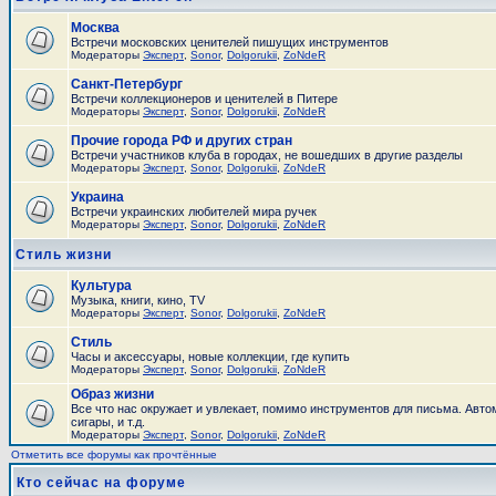
Москва
Встречи московских ценителей пишущих инструментов
Модераторы
Эксперт
,
Sonor
,
Dolgorukii
,
ZoNdeR
Санкт-Петербург
Встречи коллекционеров и ценителей в Питере
Модераторы
Эксперт
,
Sonor
,
Dolgorukii
,
ZoNdeR
Прочие города РФ и других стран
Встречи участников клуба в городах, не вошедших в другие разделы
Модераторы
Эксперт
,
Sonor
,
Dolgorukii
,
ZoNdeR
Украина
Встречи украинских любителей мира ручек
Модераторы
Эксперт
,
Sonor
,
Dolgorukii
,
ZoNdeR
Стиль жизни
Культура
Музыка, книги, кино, TV
Модераторы
Эксперт
,
Sonor
,
Dolgorukii
,
ZoNdeR
Стиль
Часы и аксесcуары, новые коллекции, где купить
Модераторы
Эксперт
,
Sonor
,
Dolgorukii
,
ZoNdeR
Образ жизни
Все что нас окружает и увлекает, помимо инструментов для письма. Авто
сигары, и т.д.
Модераторы
Эксперт
,
Sonor
,
Dolgorukii
,
ZoNdeR
Отметить все форумы как прочтённые
Кто сейчас на форуме