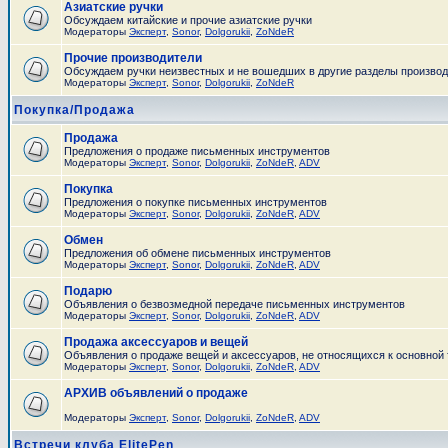
Азиатские ручки
Обсуждаем китайские и прочие азиатские ручки
Модераторы
Эксперт
,
Sonor
,
Dolgorukii
,
ZoNdeR
Прочие производители
Обсуждаем ручки неизвестных и не вошедших в другие разделы произво
Модераторы
Эксперт
,
Sonor
,
Dolgorukii
,
ZoNdeR
Покупка/Продажа
Продажа
Предложения о продаже письменных инструментов
Модераторы
Эксперт
,
Sonor
,
Dolgorukii
,
ZoNdeR
,
ADV
Покупка
Предложения о покупке письменных инструментов
Модераторы
Эксперт
,
Sonor
,
Dolgorukii
,
ZoNdeR
,
ADV
Обмен
Предложения об обмене письменных инструментов
Модераторы
Эксперт
,
Sonor
,
Dolgorukii
,
ZoNdeR
,
ADV
Подарю
Объявления о безвозмедной передаче письменных инструментов
Модераторы
Эксперт
,
Sonor
,
Dolgorukii
,
ZoNdeR
,
ADV
Продажа аксессуаров и вещей
Объявления о продаже вещей и аксессуаров, не относящихся к основной
Модераторы
Эксперт
,
Sonor
,
Dolgorukii
,
ZoNdeR
,
ADV
АРХИВ объявлений о продаже
Модераторы
Эксперт
,
Sonor
,
Dolgorukii
,
ZoNdeR
,
ADV
Встречи клуба ElitePen