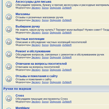
Аксессуары для письма
Обсуждаем чернила, бумагу и прочие аксессуары и расходные материал
Модераторы
Эксперт
,
Sonor
,
Dolgorukii
,
ZoNdeR
Магазины
Отзывы о розничных магазинах ручек
Модераторы
Эксперт
,
Sonor
,
Dolgorukii
,
ZoNdeR
Выбираем ручку
Не знаете, какую ручку купить? Терзают муки выбора? Нужен совет? Тогд
Модераторы
Эксперт
,
Sonor
,
Dolgorukii
,
ZoNdeR
Частные коллекции
Описание и обсуждение частных коллекций посетителей
Модераторы
Эксперт
,
Sonor
,
Dolgorukii
,
ZoNdeR
Ремонт и обслуживание
Обсуждение вопросов, связанных с ремонтом и обслуживанием ручек
Модераторы
Эксперт
,
Sonor
,
Dolgorukii
,
ZoNdeR
Отвечаем на вопросы посетителей
Отвечаем на вопросы посетителей
Модераторы
Эксперт
,
Sonor
,
Dolgorukii
,
ZoNdeR
Отзывы и пожелания к сайту
Отзывы и пожелания к сайту
Модераторы
Эксперт
,
Sonor
,
Dolgorukii
,
ZoNdeR
Ручки по маркам
Cross
Обсуждаем пишущие инструменты Cross
Модераторы
Эксперт
,
Sonor
,
Dolgorukii
,
ZoNdeR
Montblanc