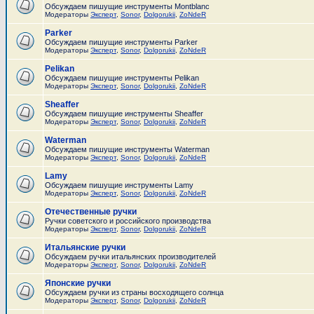
Обсуждаем пишущие инструменты Montblanc
Модераторы
Эксперт
,
Sonor
,
Dolgorukii
,
ZoNdeR
Parker
Обсуждаем пишущие инструменты Parker
Модераторы
Эксперт
,
Sonor
,
Dolgorukii
,
ZoNdeR
Pelikan
Обсуждаем пишущие инструменты Pelikan
Модераторы
Эксперт
,
Sonor
,
Dolgorukii
,
ZoNdeR
Sheaffer
Обсуждаем пишущие инструменты Sheaffer
Модераторы
Эксперт
,
Sonor
,
Dolgorukii
,
ZoNdeR
Waterman
Обсуждаем пишущие инструменты Waterman
Модераторы
Эксперт
,
Sonor
,
Dolgorukii
,
ZoNdeR
Lamy
Обсуждаем пишущие инструменты Lamy
Модераторы
Эксперт
,
Sonor
,
Dolgorukii
,
ZoNdeR
Отечественные ручки
Ручки советского и российского производства
Модераторы
Эксперт
,
Sonor
,
Dolgorukii
,
ZoNdeR
Итальянские ручки
Обсуждаем ручки итальянских производителей
Модераторы
Эксперт
,
Sonor
,
Dolgorukii
,
ZoNdeR
Японские ручки
Обсуждаем ручки из страны восходящего солнца
Модераторы
Эксперт
,
Sonor
,
Dolgorukii
,
ZoNdeR