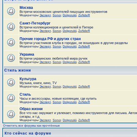
Москва
Встречи московских ценителей пишущих инструментов
Модераторы
Эксперт
,
Sonor
,
Dolgorukii
,
ZoNdeR
Санкт-Петербург
Встречи коллекционеров и ценителей в Питере
Модераторы
Эксперт
,
Sonor
,
Dolgorukii
,
ZoNdeR
Прочие города РФ и других стран
Встречи участников клуба в городах, не вошедших в другие разделы
Модераторы
Эксперт
,
Sonor
,
Dolgorukii
,
ZoNdeR
Украина
Встречи украинских любителей мира ручек
Модераторы
Эксперт
,
Sonor
,
Dolgorukii
,
ZoNdeR
Стиль жизни
Культура
Музыка, книги, кино, TV
Модераторы
Эксперт
,
Sonor
,
Dolgorukii
,
ZoNdeR
Стиль
Часы и аксесcуары, новые коллекции, где купить
Модераторы
Эксперт
,
Sonor
,
Dolgorukii
,
ZoNdeR
Образ жизни
Все что нас окружает и увлекает, помимо инструментов для письма. Авто
сигары, и т.д.
Модераторы
Эксперт
,
Sonor
,
Dolgorukii
,
ZoNdeR
Отметить все форумы как прочтённые
Кто сейчас на форуме