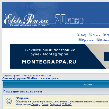
FAQ
Поиск
П
Профиль
Войти 
Текущее время Чт 06 Авг 2026 г. 07:27:18
Список форумов ElitePen.ru - все о ручках
Форум
Пишущие инструменты
Общение
Общение на различные темы, связанные с письменными инструментами
Модераторы
Эксперт
,
Sonor
,
Dolgorukii
,
ZoNdeR