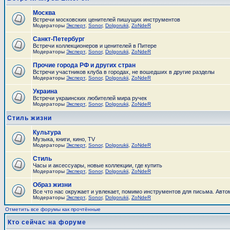
Москва
Встречи московских ценителей пишущих инструментов
Модераторы
Эксперт
,
Sonor
,
Dolgorukii
,
ZoNdeR
Санкт-Петербург
Встречи коллекционеров и ценителей в Питере
Модераторы
Эксперт
,
Sonor
,
Dolgorukii
,
ZoNdeR
Прочие города РФ и других стран
Встречи участников клуба в городах, не вошедших в другие разделы
Модераторы
Эксперт
,
Sonor
,
Dolgorukii
,
ZoNdeR
Украина
Встречи украинских любителей мира ручек
Модераторы
Эксперт
,
Sonor
,
Dolgorukii
,
ZoNdeR
Стиль жизни
Культура
Музыка, книги, кино, TV
Модераторы
Эксперт
,
Sonor
,
Dolgorukii
,
ZoNdeR
Стиль
Часы и аксесcуары, новые коллекции, где купить
Модераторы
Эксперт
,
Sonor
,
Dolgorukii
,
ZoNdeR
Образ жизни
Все что нас окружает и увлекает, помимо инструментов для письма. Автом
Модераторы
Эксперт
,
Sonor
,
Dolgorukii
,
ZoNdeR
Отметить все форумы как прочтённые
Кто сейчас на форуме