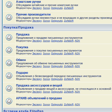
Азиатские ручки
Обсуждаем китайские и прочие азиатские ручки
Модераторы
Эксперт
,
Sonor
,
Dolgorukii
,
ZoNdeR
Прочие производители
Обсуждаем ручки неизвестных и не вошедших в другие разделы произво
Модераторы
Эксперт
,
Sonor
,
Dolgorukii
,
ZoNdeR
Покупка/Продажа
Продажа
Предложения о продаже письменных инструментов
Модераторы
Эксперт
,
Sonor
,
Dolgorukii
,
ZoNdeR
,
ADV
Покупка
Предложения о покупке письменных инструментов
Модераторы
Эксперт
,
Sonor
,
Dolgorukii
,
ZoNdeR
,
ADV
Обмен
Предложения об обмене письменных инструментов
Модераторы
Эксперт
,
Sonor
,
Dolgorukii
,
ZoNdeR
,
ADV
Подарю
Объявления о безвозмедной передаче письменных инструментов
Модераторы
Эксперт
,
Sonor
,
Dolgorukii
,
ZoNdeR
,
ADV
Продажа аксессуаров и вещей
Объявления о продаже вещей и аксессуаров, не относящихся к основной
Модераторы
Эксперт
,
Sonor
,
Dolgorukii
,
ZoNdeR
,
ADV
АРХИВ объявлений о продаже
Модераторы
Эксперт
,
Sonor
,
Dolgorukii
,
ZoNdeR
,
ADV
Встречи клуба ElitePen