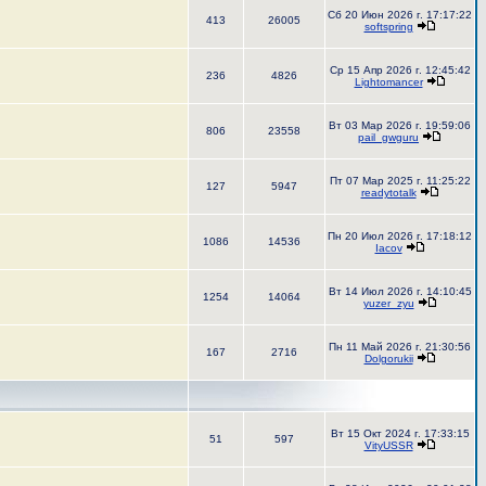
Сб 20 Июн 2026 г. 17:17:22
413
26005
softspring
Ср 15 Апр 2026 г. 12:45:42
236
4826
Lightomancer
Вт 03 Мар 2026 г. 19:59:06
806
23558
pail_gwguru
Пт 07 Мар 2025 г. 11:25:22
127
5947
readytotalk
Пн 20 Июл 2026 г. 17:18:12
1086
14536
Iacov
Вт 14 Июл 2026 г. 14:10:45
1254
14064
yuzer_zyu
Пн 11 Май 2026 г. 21:30:56
167
2716
Dolgorukii
Вт 15 Окт 2024 г. 17:33:15
51
597
VityUSSR