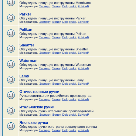
Обсуждаем пишущие инструменты Montblanc
Модераторы
Эксперт
,
Sonor
,
Dolgorukii
,
ZoNdeR
Parker
Обсуждаем пишущие инструменты Parker
Модераторы
Эксперт
,
Sonor
,
Dolgorukii
,
ZoNdeR
Pelikan
Обсуждаем пишущие инструменты Pelikan
Модераторы
Эксперт
,
Sonor
,
Dolgorukii
,
ZoNdeR
Sheaffer
Обсуждаем пишущие инструменты Sheaffer
Модераторы
Эксперт
,
Sonor
,
Dolgorukii
,
ZoNdeR
Waterman
Обсуждаем пишущие инструменты Waterman
Модераторы
Эксперт
,
Sonor
,
Dolgorukii
,
ZoNdeR
Lamy
Обсуждаем пишущие инструменты Lamy
Модераторы
Эксперт
,
Sonor
,
Dolgorukii
,
ZoNdeR
Отечественные ручки
Ручки советского и российского производства
Модераторы
Эксперт
,
Sonor
,
Dolgorukii
,
ZoNdeR
Итальянские ручки
Обсуждаем ручки итальянских производителей
Модераторы
Эксперт
,
Sonor
,
Dolgorukii
,
ZoNdeR
Японские ручки
Обсуждаем ручки из страны восходящего солнца
Модераторы
Эксперт
,
Sonor
,
Dolgorukii
,
ZoNdeR