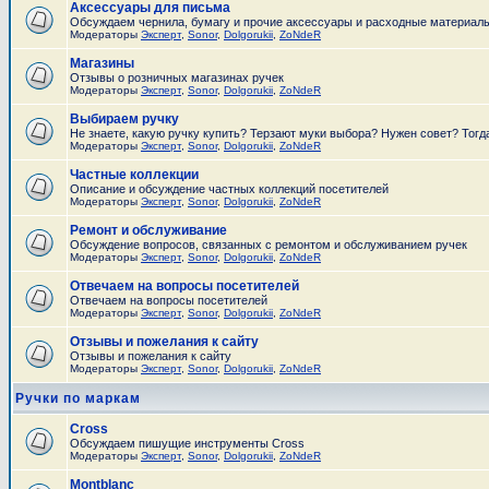
Аксессуары для письма
Обсуждаем чернила, бумагу и прочие аксессуары и расходные материал
Модераторы
Эксперт
,
Sonor
,
Dolgorukii
,
ZoNdeR
Магазины
Отзывы о розничных магазинах ручек
Модераторы
Эксперт
,
Sonor
,
Dolgorukii
,
ZoNdeR
Выбираем ручку
Не знаете, какую ручку купить? Терзают муки выбора? Нужен совет? Тогд
Модераторы
Эксперт
,
Sonor
,
Dolgorukii
,
ZoNdeR
Частные коллекции
Описание и обсуждение частных коллекций посетителей
Модераторы
Эксперт
,
Sonor
,
Dolgorukii
,
ZoNdeR
Ремонт и обслуживание
Обсуждение вопросов, связанных с ремонтом и обслуживанием ручек
Модераторы
Эксперт
,
Sonor
,
Dolgorukii
,
ZoNdeR
Отвечаем на вопросы посетителей
Отвечаем на вопросы посетителей
Модераторы
Эксперт
,
Sonor
,
Dolgorukii
,
ZoNdeR
Отзывы и пожелания к сайту
Отзывы и пожелания к сайту
Модераторы
Эксперт
,
Sonor
,
Dolgorukii
,
ZoNdeR
Ручки по маркам
Cross
Обсуждаем пишущие инструменты Cross
Модераторы
Эксперт
,
Sonor
,
Dolgorukii
,
ZoNdeR
Montblanc