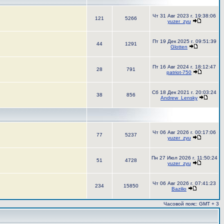
Чт 31 Авг 2023 г. 19:38:06
121
5266
yuzer_zyu
Пт 19 Дек 2025 г. 09:51:39
44
1291
Glotten
Пт 16 Авг 2024 г. 18:12:47
28
791
patriot-750
Сб 18 Дек 2021 г. 20:03:24
38
856
Andrew_Lensky
Чт 06 Авг 2026 г. 00:17:06
77
5237
yuzer_zyu
Пн 27 Июл 2026 г. 11:50:24
51
4728
yuzer_zyu
Чт 06 Авг 2026 г. 07:41:23
234
15850
Bazilio
Часовой пояс: GMT + 3