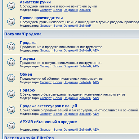
Азиатские ручки
Обсуждаем китайские и прочие азиатские ручки
Модераторы
Эксперт
,
Sonor
,
Dolgorukii
,
ZoNdeR
Прочие производители
Обсуждаем ручки неизвестных и не вошедших в другие разделы произво
Модераторы
Эксперт
,
Sonor
,
Dolgorukii
,
ZoNdeR
Покупка/Продажа
Продажа
Предложения о продаже письменных инструментов
Модераторы
Эксперт
,
Sonor
,
Dolgorukii
,
ZoNdeR
,
ADV
Покупка
Предложения о покупке письменных инструментов
Модераторы
Эксперт
,
Sonor
,
Dolgorukii
,
ZoNdeR
,
ADV
Обмен
Предложения об обмене письменных инструментов
Модераторы
Эксперт
,
Sonor
,
Dolgorukii
,
ZoNdeR
,
ADV
Подарю
Объявления о безвозмедной передаче письменных инструментов
Модераторы
Эксперт
,
Sonor
,
Dolgorukii
,
ZoNdeR
,
ADV
Продажа аксессуаров и вещей
Объявления о продаже вещей и аксессуаров, не относящихся к основной
Модераторы
Эксперт
,
Sonor
,
Dolgorukii
,
ZoNdeR
,
ADV
АРХИВ объявлений о продаже
Модераторы
Эксперт
,
Sonor
,
Dolgorukii
,
ZoNdeR
,
ADV
Встречи клуба ElitePen