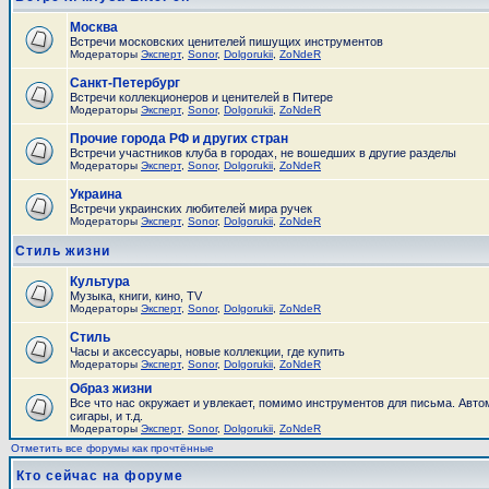
Москва
Встречи московских ценителей пишущих инструментов
Модераторы
Эксперт
,
Sonor
,
Dolgorukii
,
ZoNdeR
Санкт-Петербург
Встречи коллекционеров и ценителей в Питере
Модераторы
Эксперт
,
Sonor
,
Dolgorukii
,
ZoNdeR
Прочие города РФ и других стран
Встречи участников клуба в городах, не вошедших в другие разделы
Модераторы
Эксперт
,
Sonor
,
Dolgorukii
,
ZoNdeR
Украина
Встречи украинских любителей мира ручек
Модераторы
Эксперт
,
Sonor
,
Dolgorukii
,
ZoNdeR
Стиль жизни
Культура
Музыка, книги, кино, TV
Модераторы
Эксперт
,
Sonor
,
Dolgorukii
,
ZoNdeR
Стиль
Часы и аксесcуары, новые коллекции, где купить
Модераторы
Эксперт
,
Sonor
,
Dolgorukii
,
ZoNdeR
Образ жизни
Все что нас окружает и увлекает, помимо инструментов для письма. Авто
сигары, и т.д.
Модераторы
Эксперт
,
Sonor
,
Dolgorukii
,
ZoNdeR
Отметить все форумы как прочтённые
Кто сейчас на форуме