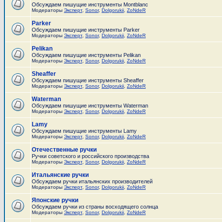
Обсуждаем пишущие инструменты Montblanc
Модераторы
Эксперт
,
Sonor
,
Dolgorukii
,
ZoNdeR
Parker
Обсуждаем пишущие инструменты Parker
Модераторы
Эксперт
,
Sonor
,
Dolgorukii
,
ZoNdeR
Pelikan
Обсуждаем пишущие инструменты Pelikan
Модераторы
Эксперт
,
Sonor
,
Dolgorukii
,
ZoNdeR
Sheaffer
Обсуждаем пишущие инструменты Sheaffer
Модераторы
Эксперт
,
Sonor
,
Dolgorukii
,
ZoNdeR
Waterman
Обсуждаем пишущие инструменты Waterman
Модераторы
Эксперт
,
Sonor
,
Dolgorukii
,
ZoNdeR
Lamy
Обсуждаем пишущие инструменты Lamy
Модераторы
Эксперт
,
Sonor
,
Dolgorukii
,
ZoNdeR
Отечественные ручки
Ручки советского и российского производства
Модераторы
Эксперт
,
Sonor
,
Dolgorukii
,
ZoNdeR
Итальянские ручки
Обсуждаем ручки итальянских производителей
Модераторы
Эксперт
,
Sonor
,
Dolgorukii
,
ZoNdeR
Японские ручки
Обсуждаем ручки из страны восходящего солнца
Модераторы
Эксперт
,
Sonor
,
Dolgorukii
,
ZoNdeR