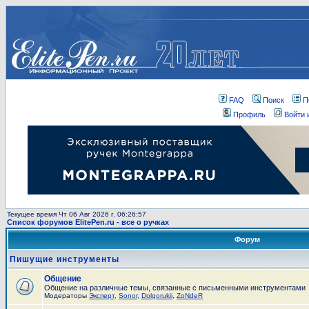
FAQ
Поиск
П
Профиль
Войти 
Текущее время Чт 06 Авг 2026 г. 06:26:57
Список форумов ElitePen.ru - все о ручках
Форум
Пишущие инструменты
Общение
Общение на различные темы, связанные с письменными инструментами
Модераторы
Эксперт
,
Sonor
,
Dolgorukii
,
ZoNdeR