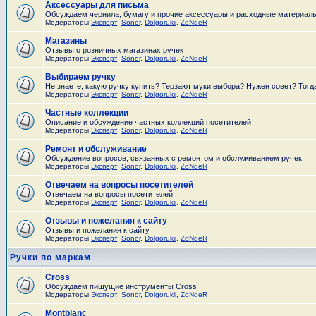
Аксессуары для письма
Обсуждаем чернила, бумагу и прочие аксессуары и расходные материал
Модераторы
Эксперт
,
Sonor
,
Dolgorukii
,
ZoNdeR
Магазины
Отзывы о розничных магазинах ручек
Модераторы
Эксперт
,
Sonor
,
Dolgorukii
,
ZoNdeR
Выбираем ручку
Не знаете, какую ручку купить? Терзают муки выбора? Нужен совет? Тогд
Модераторы
Эксперт
,
Sonor
,
Dolgorukii
,
ZoNdeR
Частные коллекции
Описание и обсуждение частных коллекций посетителей
Модераторы
Эксперт
,
Sonor
,
Dolgorukii
,
ZoNdeR
Ремонт и обслуживание
Обсуждение вопросов, связанных с ремонтом и обслуживанием ручек
Модераторы
Эксперт
,
Sonor
,
Dolgorukii
,
ZoNdeR
Отвечаем на вопросы посетителей
Отвечаем на вопросы посетителей
Модераторы
Эксперт
,
Sonor
,
Dolgorukii
,
ZoNdeR
Отзывы и пожелания к сайту
Отзывы и пожелания к сайту
Модераторы
Эксперт
,
Sonor
,
Dolgorukii
,
ZoNdeR
Ручки по маркам
Cross
Обсуждаем пишущие инструменты Cross
Модераторы
Эксперт
,
Sonor
,
Dolgorukii
,
ZoNdeR
Montblanc