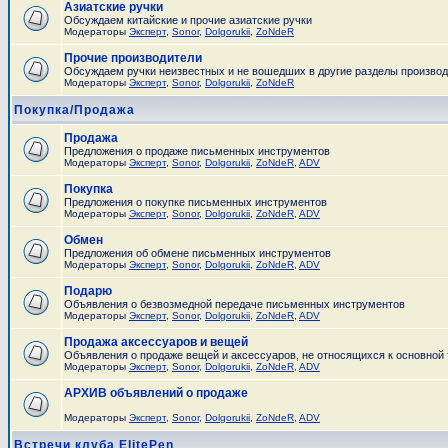
Азиатские ручки
Обсуждаем китайские и прочие азиатские ручки
Модераторы
Эксперт
,
Sonor
,
Dolgorukii
,
ZoNdeR
Прочие производители
Обсуждаем ручки неизвестных и не вошедших в другие разделы произво
Модераторы
Эксперт
,
Sonor
,
Dolgorukii
,
ZoNdeR
Покупка/Продажа
Продажа
Предложения о продаже письменных инструментов
Модераторы
Эксперт
,
Sonor
,
Dolgorukii
,
ZoNdeR
,
ADV
Покупка
Предложения о покупке письменных инструментов
Модераторы
Эксперт
,
Sonor
,
Dolgorukii
,
ZoNdeR
,
ADV
Обмен
Предложения об обмене письменных инструментов
Модераторы
Эксперт
,
Sonor
,
Dolgorukii
,
ZoNdeR
,
ADV
Подарю
Объявления о безвозмедной передаче письменных инструментов
Модераторы
Эксперт
,
Sonor
,
Dolgorukii
,
ZoNdeR
,
ADV
Продажа аксессуаров и вещей
Объявления о продаже вещей и аксессуаров, не относящихся к основной
Модераторы
Эксперт
,
Sonor
,
Dolgorukii
,
ZoNdeR
,
ADV
АРХИВ объявлений о продаже
Модераторы
Эксперт
,
Sonor
,
Dolgorukii
,
ZoNdeR
,
ADV
Встречи клуба ElitePen