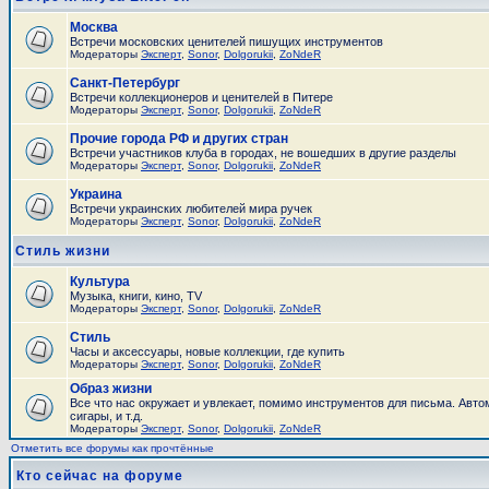
Москва
Встречи московских ценителей пишущих инструментов
Модераторы
Эксперт
,
Sonor
,
Dolgorukii
,
ZoNdeR
Санкт-Петербург
Встречи коллекционеров и ценителей в Питере
Модераторы
Эксперт
,
Sonor
,
Dolgorukii
,
ZoNdeR
Прочие города РФ и других стран
Встречи участников клуба в городах, не вошедших в другие разделы
Модераторы
Эксперт
,
Sonor
,
Dolgorukii
,
ZoNdeR
Украина
Встречи украинских любителей мира ручек
Модераторы
Эксперт
,
Sonor
,
Dolgorukii
,
ZoNdeR
Стиль жизни
Культура
Музыка, книги, кино, TV
Модераторы
Эксперт
,
Sonor
,
Dolgorukii
,
ZoNdeR
Стиль
Часы и аксесcуары, новые коллекции, где купить
Модераторы
Эксперт
,
Sonor
,
Dolgorukii
,
ZoNdeR
Образ жизни
Все что нас окружает и увлекает, помимо инструментов для письма. Авто
сигары, и т.д.
Модераторы
Эксперт
,
Sonor
,
Dolgorukii
,
ZoNdeR
Отметить все форумы как прочтённые
Кто сейчас на форуме