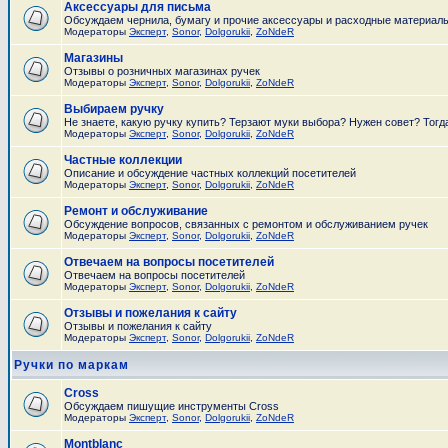
Аксессуары для письма
Обсуждаем чернила, бумагу и прочие аксессуары и расходные материал
Модераторы
Эксперт
,
Sonor
,
Dolgorukii
,
ZoNdeR
Магазины
Отзывы о розничных магазинах ручек
Модераторы
Эксперт
,
Sonor
,
Dolgorukii
,
ZoNdeR
Выбираем ручку
Не знаете, какую ручку купить? Терзают муки выбора? Нужен совет? Тогд
Модераторы
Эксперт
,
Sonor
,
Dolgorukii
,
ZoNdeR
Частные коллекции
Описание и обсуждение частных коллекций посетителей
Модераторы
Эксперт
,
Sonor
,
Dolgorukii
,
ZoNdeR
Ремонт и обслуживание
Обсуждение вопросов, связанных с ремонтом и обслуживанием ручек
Модераторы
Эксперт
,
Sonor
,
Dolgorukii
,
ZoNdeR
Отвечаем на вопросы посетителей
Отвечаем на вопросы посетителей
Модераторы
Эксперт
,
Sonor
,
Dolgorukii
,
ZoNdeR
Отзывы и пожелания к сайту
Отзывы и пожелания к сайту
Модераторы
Эксперт
,
Sonor
,
Dolgorukii
,
ZoNdeR
Ручки по маркам
Cross
Обсуждаем пишущие инструменты Cross
Модераторы
Эксперт
,
Sonor
,
Dolgorukii
,
ZoNdeR
Montblanc