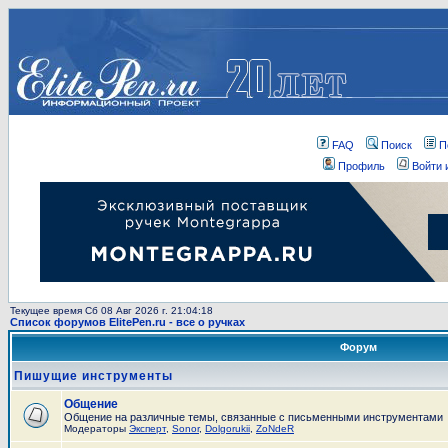
FAQ
Поиск
П
Профиль
Войти 
Текущее время Сб 08 Авг 2026 г. 21:04:18
Список форумов ElitePen.ru - все о ручках
Форум
Пишущие инструменты
Общение
Общение на различные темы, связанные с письменными инструментами
Модераторы
Эксперт
,
Sonor
,
Dolgorukii
,
ZoNdeR