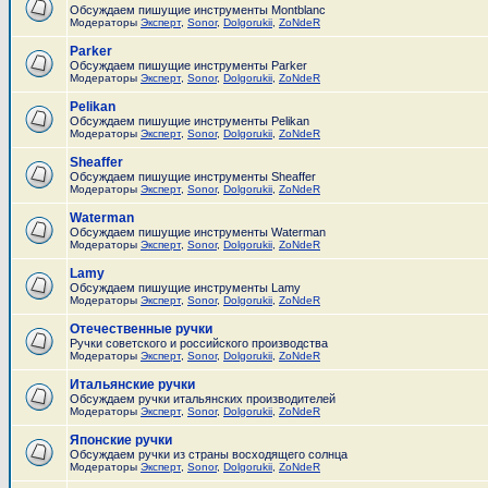
Обсуждаем пишущие инструменты Montblanc
Модераторы
Эксперт
,
Sonor
,
Dolgorukii
,
ZoNdeR
Parker
Обсуждаем пишущие инструменты Parker
Модераторы
Эксперт
,
Sonor
,
Dolgorukii
,
ZoNdeR
Pelikan
Обсуждаем пишущие инструменты Pelikan
Модераторы
Эксперт
,
Sonor
,
Dolgorukii
,
ZoNdeR
Sheaffer
Обсуждаем пишущие инструменты Sheaffer
Модераторы
Эксперт
,
Sonor
,
Dolgorukii
,
ZoNdeR
Waterman
Обсуждаем пишущие инструменты Waterman
Модераторы
Эксперт
,
Sonor
,
Dolgorukii
,
ZoNdeR
Lamy
Обсуждаем пишущие инструменты Lamy
Модераторы
Эксперт
,
Sonor
,
Dolgorukii
,
ZoNdeR
Отечественные ручки
Ручки советского и российского производства
Модераторы
Эксперт
,
Sonor
,
Dolgorukii
,
ZoNdeR
Итальянские ручки
Обсуждаем ручки итальянских производителей
Модераторы
Эксперт
,
Sonor
,
Dolgorukii
,
ZoNdeR
Японские ручки
Обсуждаем ручки из страны восходящего солнца
Модераторы
Эксперт
,
Sonor
,
Dolgorukii
,
ZoNdeR