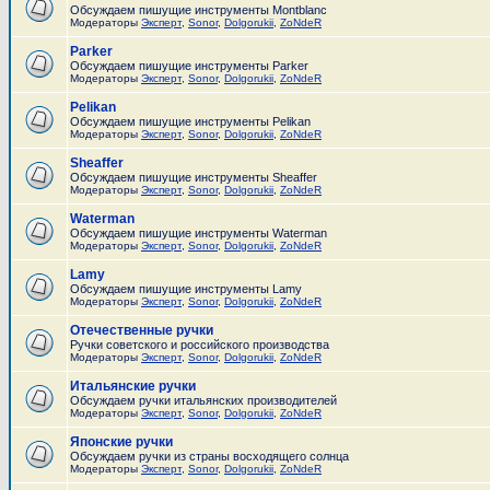
Обсуждаем пишущие инструменты Montblanc
Модераторы
Эксперт
,
Sonor
,
Dolgorukii
,
ZoNdeR
Parker
Обсуждаем пишущие инструменты Parker
Модераторы
Эксперт
,
Sonor
,
Dolgorukii
,
ZoNdeR
Pelikan
Обсуждаем пишущие инструменты Pelikan
Модераторы
Эксперт
,
Sonor
,
Dolgorukii
,
ZoNdeR
Sheaffer
Обсуждаем пишущие инструменты Sheaffer
Модераторы
Эксперт
,
Sonor
,
Dolgorukii
,
ZoNdeR
Waterman
Обсуждаем пишущие инструменты Waterman
Модераторы
Эксперт
,
Sonor
,
Dolgorukii
,
ZoNdeR
Lamy
Обсуждаем пишущие инструменты Lamy
Модераторы
Эксперт
,
Sonor
,
Dolgorukii
,
ZoNdeR
Отечественные ручки
Ручки советского и российского производства
Модераторы
Эксперт
,
Sonor
,
Dolgorukii
,
ZoNdeR
Итальянские ручки
Обсуждаем ручки итальянских производителей
Модераторы
Эксперт
,
Sonor
,
Dolgorukii
,
ZoNdeR
Японские ручки
Обсуждаем ручки из страны восходящего солнца
Модераторы
Эксперт
,
Sonor
,
Dolgorukii
,
ZoNdeR