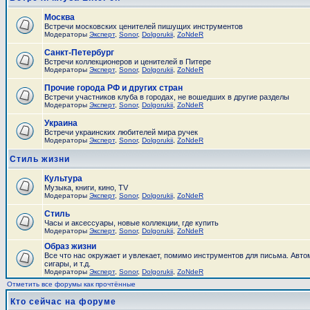
Москва
Встречи московских ценителей пишущих инструментов
Модераторы
Эксперт
,
Sonor
,
Dolgorukii
,
ZoNdeR
Санкт-Петербург
Встречи коллекционеров и ценителей в Питере
Модераторы
Эксперт
,
Sonor
,
Dolgorukii
,
ZoNdeR
Прочие города РФ и других стран
Встречи участников клуба в городах, не вошедших в другие разделы
Модераторы
Эксперт
,
Sonor
,
Dolgorukii
,
ZoNdeR
Украина
Встречи украинских любителей мира ручек
Модераторы
Эксперт
,
Sonor
,
Dolgorukii
,
ZoNdeR
Стиль жизни
Культура
Музыка, книги, кино, TV
Модераторы
Эксперт
,
Sonor
,
Dolgorukii
,
ZoNdeR
Стиль
Часы и аксесcуары, новые коллекции, где купить
Модераторы
Эксперт
,
Sonor
,
Dolgorukii
,
ZoNdeR
Образ жизни
Все что нас окружает и увлекает, помимо инструментов для письма. Авто
сигары, и т.д.
Модераторы
Эксперт
,
Sonor
,
Dolgorukii
,
ZoNdeR
Отметить все форумы как прочтённые
Кто сейчас на форуме