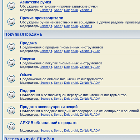
Азиатские ручки
Обсуждаем китайские и прочие азиатские ручки
Модераторы
Эксперт
,
Sonor
,
Dolgorukii
,
ZoNdeR
Прочие производители
Обсуждаем ручки неизвестных и не вошедших в другие разделы произво
Модераторы
Эксперт
,
Sonor
,
Dolgorukii
,
ZoNdeR
Покупка/Продажа
Продажа
Предложения о продаже письменных инструментов
Модераторы
Эксперт
,
Sonor
,
Dolgorukii
,
ZoNdeR
,
ADV
Покупка
Предложения о покупке письменных инструментов
Модераторы
Эксперт
,
Sonor
,
Dolgorukii
,
ZoNdeR
,
ADV
Обмен
Предложения об обмене письменных инструментов
Модераторы
Эксперт
,
Sonor
,
Dolgorukii
,
ZoNdeR
,
ADV
Подарю
Объявления о безвозмедной передаче письменных инструментов
Модераторы
Эксперт
,
Sonor
,
Dolgorukii
,
ZoNdeR
,
ADV
Продажа аксессуаров и вещей
Объявления о продаже вещей и аксессуаров, не относящихся к основной
Модераторы
Эксперт
,
Sonor
,
Dolgorukii
,
ZoNdeR
,
ADV
АРХИВ объявлений о продаже
Модераторы
Эксперт
,
Sonor
,
Dolgorukii
,
ZoNdeR
,
ADV
Встречи клуба ElitePen