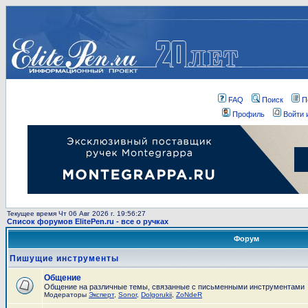
FAQ
Поиск
П
Профиль
Войти 
Текущее время Чт 06 Авг 2026 г. 19:56:27
Список форумов ElitePen.ru - все о ручках
Форум
Пишущие инструменты
Общение
Общение на различные темы, связанные с письменными инструментами
Модераторы
Эксперт
,
Sonor
,
Dolgorukii
,
ZoNdeR