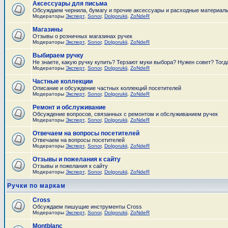
Аксессуары для письма
Обсуждаем чернила, бумагу и прочие аксессуары и расходные материал
Модераторы
Эксперт
,
Sonor
,
Dolgorukii
,
ZoNdeR
Магазины
Отзывы о розничных магазинах ручек
Модераторы
Эксперт
,
Sonor
,
Dolgorukii
,
ZoNdeR
Выбираем ручку
Не знаете, какую ручку купить? Терзают муки выбора? Нужен совет? Тогд
Модераторы
Эксперт
,
Sonor
,
Dolgorukii
,
ZoNdeR
Частные коллекции
Описание и обсуждение частных коллекций посетителей
Модераторы
Эксперт
,
Sonor
,
Dolgorukii
,
ZoNdeR
Ремонт и обслуживание
Обсуждение вопросов, связанных с ремонтом и обслуживанием ручек
Модераторы
Эксперт
,
Sonor
,
Dolgorukii
,
ZoNdeR
Отвечаем на вопросы посетителей
Отвечаем на вопросы посетителей
Модераторы
Эксперт
,
Sonor
,
Dolgorukii
,
ZoNdeR
Отзывы и пожелания к сайту
Отзывы и пожелания к сайту
Модераторы
Эксперт
,
Sonor
,
Dolgorukii
,
ZoNdeR
Ручки по маркам
Cross
Обсуждаем пишущие инструменты Cross
Модераторы
Эксперт
,
Sonor
,
Dolgorukii
,
ZoNdeR
Montblanc