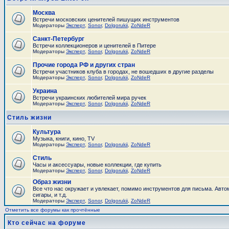
Москва
Встречи московских ценителей пишущих инструментов
Модераторы
Эксперт
,
Sonor
,
Dolgorukii
,
ZoNdeR
Санкт-Петербург
Встречи коллекционеров и ценителей в Питере
Модераторы
Эксперт
,
Sonor
,
Dolgorukii
,
ZoNdeR
Прочие города РФ и других стран
Встречи участников клуба в городах, не вошедших в другие разделы
Модераторы
Эксперт
,
Sonor
,
Dolgorukii
,
ZoNdeR
Украина
Встречи украинских любителей мира ручек
Модераторы
Эксперт
,
Sonor
,
Dolgorukii
,
ZoNdeR
Стиль жизни
Культура
Музыка, книги, кино, TV
Модераторы
Эксперт
,
Sonor
,
Dolgorukii
,
ZoNdeR
Стиль
Часы и аксесcуары, новые коллекции, где купить
Модераторы
Эксперт
,
Sonor
,
Dolgorukii
,
ZoNdeR
Образ жизни
Все что нас окружает и увлекает, помимо инструментов для письма. Авто
сигары, и т.д.
Модераторы
Эксперт
,
Sonor
,
Dolgorukii
,
ZoNdeR
Отметить все форумы как прочтённые
Кто сейчас на форуме