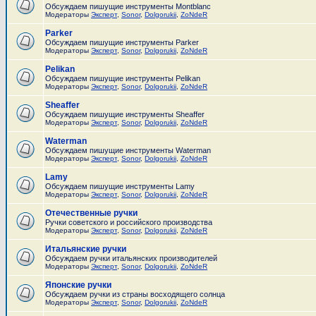
Обсуждаем пишущие инструменты Montblanc
Модераторы
Эксперт
,
Sonor
,
Dolgorukii
,
ZoNdeR
Parker
Обсуждаем пишущие инструменты Parker
Модераторы
Эксперт
,
Sonor
,
Dolgorukii
,
ZoNdeR
Pelikan
Обсуждаем пишущие инструменты Pelikan
Модераторы
Эксперт
,
Sonor
,
Dolgorukii
,
ZoNdeR
Sheaffer
Обсуждаем пишущие инструменты Sheaffer
Модераторы
Эксперт
,
Sonor
,
Dolgorukii
,
ZoNdeR
Waterman
Обсуждаем пишущие инструменты Waterman
Модераторы
Эксперт
,
Sonor
,
Dolgorukii
,
ZoNdeR
Lamy
Обсуждаем пишущие инструменты Lamy
Модераторы
Эксперт
,
Sonor
,
Dolgorukii
,
ZoNdeR
Отечественные ручки
Ручки советского и российского производства
Модераторы
Эксперт
,
Sonor
,
Dolgorukii
,
ZoNdeR
Итальянские ручки
Обсуждаем ручки итальянских производителей
Модераторы
Эксперт
,
Sonor
,
Dolgorukii
,
ZoNdeR
Японские ручки
Обсуждаем ручки из страны восходящего солнца
Модераторы
Эксперт
,
Sonor
,
Dolgorukii
,
ZoNdeR