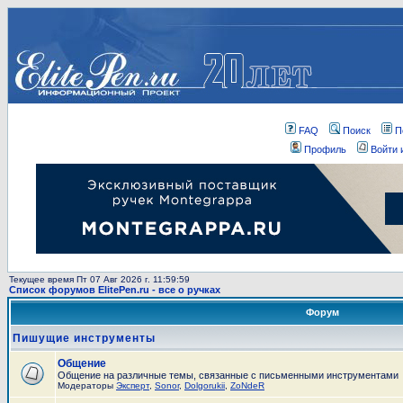
FAQ
Поиск
П
Профиль
Войти 
Текущее время Пт 07 Авг 2026 г. 11:59:59
Список форумов ElitePen.ru - все о ручках
Форум
Пишущие инструменты
Общение
Общение на различные темы, связанные с письменными инструментами
Модераторы
Эксперт
,
Sonor
,
Dolgorukii
,
ZoNdeR