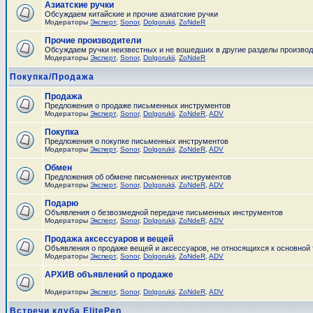
Азиатские ручки
Обсуждаем китайские и прочие азиатские ручки
Модераторы
Эксперт
,
Sonor
,
Dolgorukii
,
ZoNdeR
Прочие производители
Обсуждаем ручки неизвестных и не вошедших в другие разделы произво
Модераторы
Эксперт
,
Sonor
,
Dolgorukii
,
ZoNdeR
Покупка/Продажа
Продажа
Предложения о продаже письменных инструментов
Модераторы
Эксперт
,
Sonor
,
Dolgorukii
,
ZoNdeR
,
ADV
Покупка
Предложения о покупке письменных инструментов
Модераторы
Эксперт
,
Sonor
,
Dolgorukii
,
ZoNdeR
,
ADV
Обмен
Предложения об обмене письменных инструментов
Модераторы
Эксперт
,
Sonor
,
Dolgorukii
,
ZoNdeR
,
ADV
Подарю
Объявления о безвозмедной передаче письменных инструментов
Модераторы
Эксперт
,
Sonor
,
Dolgorukii
,
ZoNdeR
,
ADV
Продажа аксессуаров и вещей
Объявления о продаже вещей и аксессуаров, не относящихся к основной
Модераторы
Эксперт
,
Sonor
,
Dolgorukii
,
ZoNdeR
,
ADV
АРХИВ объявлений о продаже
Модераторы
Эксперт
,
Sonor
,
Dolgorukii
,
ZoNdeR
,
ADV
Встречи клуба ElitePen