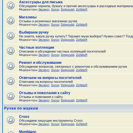
Аксессуары для письма
Обсуждаем чернила, бумагу и прочие аксессуары и расходные материал
Модераторы
Эксперт
,
Sonor
,
Dolgorukii
,
ZoNdeR
Магазины
Отзывы о розничных магазинах ручек
Модераторы
Эксперт
,
Sonor
,
Dolgorukii
,
ZoNdeR
Выбираем ручку
Не знаете, какую ручку купить? Терзают муки выбора? Нужен совет? Тогд
Модераторы
Эксперт
,
Sonor
,
Dolgorukii
,
ZoNdeR
Частные коллекции
Описание и обсуждение частных коллекций посетителей
Модераторы
Эксперт
,
Sonor
,
Dolgorukii
,
ZoNdeR
Ремонт и обслуживание
Обсуждение вопросов, связанных с ремонтом и обслуживанием ручек
Модераторы
Эксперт
,
Sonor
,
Dolgorukii
,
ZoNdeR
Отвечаем на вопросы посетителей
Отвечаем на вопросы посетителей
Модераторы
Эксперт
,
Sonor
,
Dolgorukii
,
ZoNdeR
Отзывы и пожелания к сайту
Отзывы и пожелания к сайту
Модераторы
Эксперт
,
Sonor
,
Dolgorukii
,
ZoNdeR
Ручки по маркам
Cross
Обсуждаем пишущие инструменты Cross
Модераторы
Эксперт
,
Sonor
,
Dolgorukii
,
ZoNdeR
Montblanc