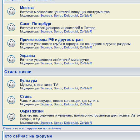
Москва
Встречи московских ценителей пишущих инструментов
Модераторы
Эксперт
,
Sonor
,
Dolgorukii
,
ZoNdeR
Санкт-Петербург
Встречи коллекционеров и ценителей в Питере
Модераторы
Эксперт
,
Sonor
,
Dolgorukii
,
ZoNdeR
Прочие города РФ и других стран
Встречи участников клуба в городах, не вошедших в другие разделы
Модераторы
Эксперт
,
Sonor
,
Dolgorukii
,
ZoNdeR
Украина
Встречи украинских любителей мира ручек
Модераторы
Эксперт
,
Sonor
,
Dolgorukii
,
ZoNdeR
Стиль жизни
Культура
Музыка, книги, кино, TV
Модераторы
Эксперт
,
Sonor
,
Dolgorukii
,
ZoNdeR
Стиль
Часы и аксесcуары, новые коллекции, где купить
Модераторы
Эксперт
,
Sonor
,
Dolgorukii
,
ZoNdeR
Образ жизни
Все что нас окружает и увлекает, помимо инструментов для письма. Авто
сигары, и т.д.
Модераторы
Эксперт
,
Sonor
,
Dolgorukii
,
ZoNdeR
Отметить все форумы как прочтённые
Кто сейчас на форуме