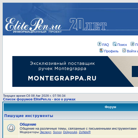
FAQ
Поиск
П
Профиль
Войти 
Текущее время Сб 08 Авг 2026 г. 07:56:34
Список форумов ElitePen.ru - все о ручках
Форум
Пишущие инструменты
Общение
Общение на различные темы, связанные с письменными инструментами
Модераторы
Эксперт
,
Sonor
,
Dolgorukii
,
ZoNdeR