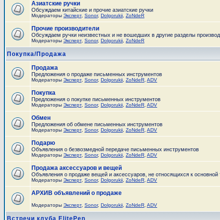
Азиатские ручки
Обсуждаем китайские и прочие азиатские ручки
Модераторы
Эксперт
,
Sonor
,
Dolgorukii
,
ZoNdeR
Прочие производители
Обсуждаем ручки неизвестных и не вошедших в другие разделы произво
Модераторы
Эксперт
,
Sonor
,
Dolgorukii
,
ZoNdeR
Покупка/Продажа
Продажа
Предложения о продаже письменных инструментов
Модераторы
Эксперт
,
Sonor
,
Dolgorukii
,
ZoNdeR
,
ADV
Покупка
Предложения о покупке письменных инструментов
Модераторы
Эксперт
,
Sonor
,
Dolgorukii
,
ZoNdeR
,
ADV
Обмен
Предложения об обмене письменных инструментов
Модераторы
Эксперт
,
Sonor
,
Dolgorukii
,
ZoNdeR
,
ADV
Подарю
Объявления о безвозмедной передаче письменных инструментов
Модераторы
Эксперт
,
Sonor
,
Dolgorukii
,
ZoNdeR
,
ADV
Продажа аксессуаров и вещей
Объявления о продаже вещей и аксессуаров, не относящихся к основной
Модераторы
Эксперт
,
Sonor
,
Dolgorukii
,
ZoNdeR
,
ADV
АРХИВ объявлений о продаже
Модераторы
Эксперт
,
Sonor
,
Dolgorukii
,
ZoNdeR
,
ADV
Встречи клуба ElitePen