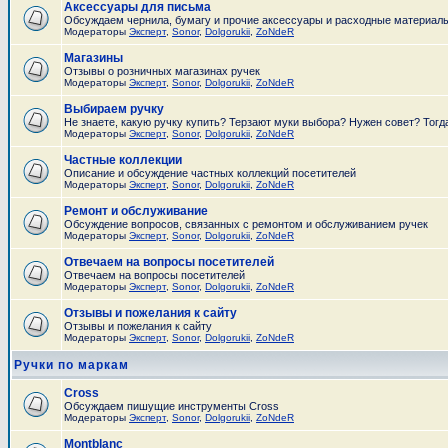
Аксессуары для письма
Обсуждаем чернила, бумагу и прочие аксессуары и расходные материал
Модераторы
Эксперт
,
Sonor
,
Dolgorukii
,
ZoNdeR
Магазины
Отзывы о розничных магазинах ручек
Модераторы
Эксперт
,
Sonor
,
Dolgorukii
,
ZoNdeR
Выбираем ручку
Не знаете, какую ручку купить? Терзают муки выбора? Нужен совет? Тогд
Модераторы
Эксперт
,
Sonor
,
Dolgorukii
,
ZoNdeR
Частные коллекции
Описание и обсуждение частных коллекций посетителей
Модераторы
Эксперт
,
Sonor
,
Dolgorukii
,
ZoNdeR
Ремонт и обслуживание
Обсуждение вопросов, связанных с ремонтом и обслуживанием ручек
Модераторы
Эксперт
,
Sonor
,
Dolgorukii
,
ZoNdeR
Отвечаем на вопросы посетителей
Отвечаем на вопросы посетителей
Модераторы
Эксперт
,
Sonor
,
Dolgorukii
,
ZoNdeR
Отзывы и пожелания к сайту
Отзывы и пожелания к сайту
Модераторы
Эксперт
,
Sonor
,
Dolgorukii
,
ZoNdeR
Ручки по маркам
Cross
Обсуждаем пишущие инструменты Cross
Модераторы
Эксперт
,
Sonor
,
Dolgorukii
,
ZoNdeR
Montblanc