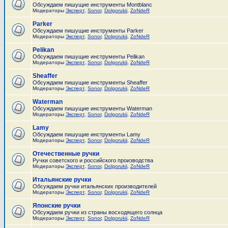
Обсуждаем пишущие инструменты Montblanc
Модераторы
Эксперт
,
Sonor
,
Dolgorukii
,
ZoNdeR
Parker
Обсуждаем пишущие инструменты Parker
Модераторы
Эксперт
,
Sonor
,
Dolgorukii
,
ZoNdeR
Pelikan
Обсуждаем пишущие инструменты Pelikan
Модераторы
Эксперт
,
Sonor
,
Dolgorukii
,
ZoNdeR
Sheaffer
Обсуждаем пишущие инструменты Sheaffer
Модераторы
Эксперт
,
Sonor
,
Dolgorukii
,
ZoNdeR
Waterman
Обсуждаем пишущие инструменты Waterman
Модераторы
Эксперт
,
Sonor
,
Dolgorukii
,
ZoNdeR
Lamy
Обсуждаем пишущие инструменты Lamy
Модераторы
Эксперт
,
Sonor
,
Dolgorukii
,
ZoNdeR
Отечественные ручки
Ручки советского и российского производства
Модераторы
Эксперт
,
Sonor
,
Dolgorukii
,
ZoNdeR
Итальянские ручки
Обсуждаем ручки итальянских производителей
Модераторы
Эксперт
,
Sonor
,
Dolgorukii
,
ZoNdeR
Японские ручки
Обсуждаем ручки из страны восходящего солнца
Модераторы
Эксперт
,
Sonor
,
Dolgorukii
,
ZoNdeR