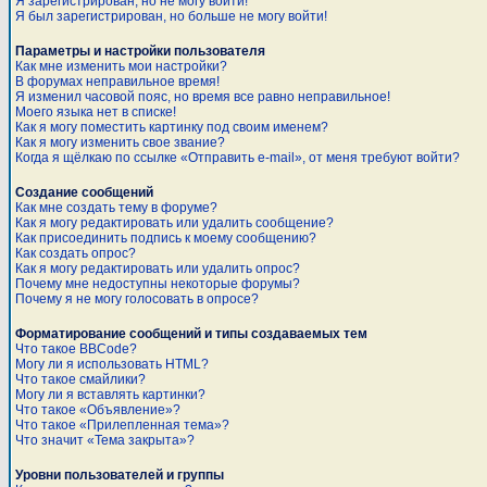
Я зарегистрирован, но не могу войти!
Я был зарегистрирован, но больше не могу войти!
Параметры и настройки пользователя
Как мне изменить мои настройки?
В форумах неправильное время!
Я изменил часовой пояс, но время все равно неправильное!
Моего языка нет в списке!
Как я могу поместить картинку под своим именем?
Как я могу изменить свое звание?
Когда я щёлкаю по ссылке «Отправить e-mail», от меня требуют войти?
Создание сообщений
Как мне создать тему в форуме?
Как я могу редактировать или удалить сообщение?
Как присоединить подпись к моему сообщению?
Как создать опрос?
Как я могу редактировать или удалить опрос?
Почему мне недоступны некоторые форумы?
Почему я не могу голосовать в опросе?
Форматирование сообщений и типы создаваемых тем
Что такое BBCode?
Могу ли я использовать HTML?
Что такое смайлики?
Могу ли я вставлять картинки?
Что такое «Объявление»?
Что такое «Прилепленная тема»?
Что значит «Тема закрыта»?
Уровни пользователей и группы