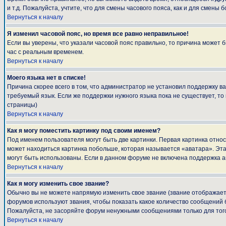
и т.д. Пожалуйста, учтите, что для смены часового пояса, как и для смен
Вернуться к началу
Я изменил часовой пояс, но время все равно неправильное!
Если вы уверены, что указали часовой пояс правильно, то причина может 
час с реальным временем.
Вернуться к началу
Моего языка нет в списке!
Причина скорее всего в том, что администратор не установил поддержку в
требуемый язык. Если же поддержки нужного языка пока не существует, т
страницы)
Вернуться к началу
Как я могу поместить картинку под своим именем?
Под именем пользователя могут быть две картинки. Первая картинка относ
может находиться картинка побольше, которая называется «аватара». Эта 
могут быть использованы. Если в данном форуме не включена поддержка а
Вернуться к началу
Как я могу изменить свое звание?
Обычно вы не можете напрямую изменить свое звание (звание отображаетс
форумов используют звания, чтобы показать какое количество сообщени
Пожалуйста, не засоряйте форум ненужными сообщениями только для того
Вернуться к началу