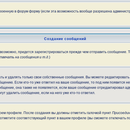
троенную в форум форму (если эта возможность вообще разрешена администр
Создание сообщений
, возможно, придется зарегистрироваться прежде чем отправить сообщение. 
вечать на сообщения и т.д.
)
ь и удалять только свои собственные сообщения. Вы можете редактировать 
бщению. Если кто-то уже ответил на ваше сообщение, то под ним появится н
ообщение, она также не появляется, если ваше сообщение отредактировал ад
гут удалить сообщение, если на него уже кто-то ответил.
своем профиле. После создания вы должны отметить галочкой пункт
Присоедин
 отметите соответствующий пункт в вашем профиле (вы сможете отключать п