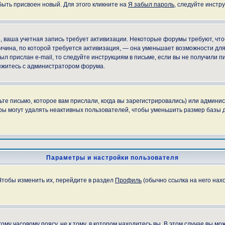
быть присвоен новый. Для этого кликните на
Я забыл пароль
, следуйте инстр
но, ваша учетная запись требует активизации. Некоторые форумы требуют, ч
причина, по которой требуется активизация, — она уменьшает возможности д
ыл прислан e-mail, то следуйте инструкциям в письме, если вы не получили пи
свяжитесь с администратором форума.
е письмо, которое вам прислали, когда вы зарегистрировались) или админис
ы могут удалять неактивных пользователей, чтобы уменьшить размер базы д
Параметры и настройки пользователя
Чтобы изменить их, перейдите в раздел
Профиль
(обычно ссылка на него нахо
у часовому поясу, не к тому, в котором находитесь вы. В этом случае вы мож