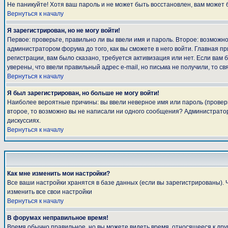
Не паникуйте! Хотя ваш пароль и не может быть восстановлен, вам может 
Вернуться к началу
Я зарегистрирован, но не могу войти!
Первое: проверьте, правильно ли вы ввели имя и пароль. Второе: возмож
администратором форума до того, как вы сможете в него войти. Главная 
регистрации, вам было сказано, требуется активизация или нет. Если вам б
уверены, что ввели правильный адрес e-mail, но письма не получили, то 
Вернуться к началу
Я был зарегистрирован, но больше не могу войти!
Наиболее вероятные причины: вы ввели неверное имя или пароль (проверьт
второе, то возможно вы не написали ни одного сообщения? Администратор
дискуссиях.
Вернуться к началу
Как мне изменить мои настройки?
Все ваши настройки хранятся в базе данных (если вы зарегистрированы). 
изменить все свои настройки
Вернуться к началу
В форумах неправильное время!
Время обычно правильное, но вы можете видеть время, относящееся к другом