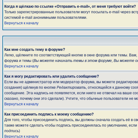
Когда я щёлкаю по ссылке «Отправить e-mail», от меня требуют войти?
Только зарегистрированные пользователи могут посылать e-mail через вс
системой e-mail анонимными пользователями.
Вернуться к началу
Как мне создать тему в форуме?
Легко, щёлкните по соответствующей кнопке в окне форума или темы. Вам
форума и темы (
Вы можете начинать темы в этом форуме, Вы можете от
Вернуться к началу
Как я могу редактировать или удалить сообщение?
Если вы не администратор или модератор форума, вы можете редактироват
создания) щёлкнув по кнопке
Редактировать
, относящейся к данному соо
сообщение. Эта надпись не появляется, если никто не отвечал на ваше с
сказано, почему они это сделали). Учтите, что обычные пользователи не мо
Вернуться к началу
Как присоединить подпись к моему сообщению?
Для того, чтобы присоединить подпись, вы должны сначала создать её в 
также можете сделать чтобы подпись присоединялась по умолчанию, если
подпись
)
Вернуться к началу