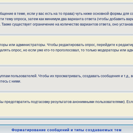
ообщение в теме, если у вас есть на то права) чуть ниже основной формы для
сти тему опроса, затем как минимум два варианта ответа (чтобы добавить вар
. Также существует ограничение на количество вариантов ответа, оно устан
аторы или администраторы. Чтобы редактировать опрос, перейдите к редактир
далять опрос, но если уже кто-то проголосовал, то только модераторы или ад
пам пользователей. Чтобы их просматривать, создавать сообщения и т.д.,
тесь с ними.
бы предотвратить подтасовку результатов анонимными пользователями). Если в
Форматирование сообщений и типы создаваемых тем