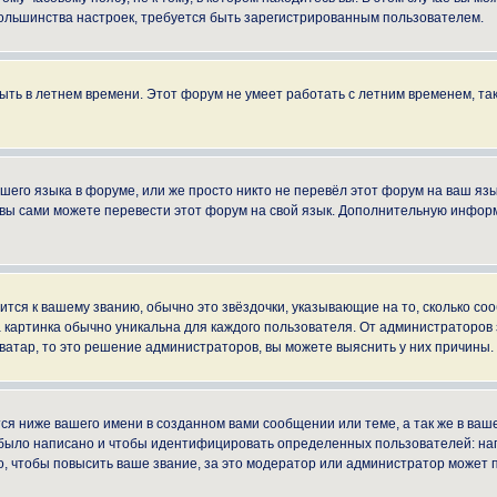
ы большинства настроек, требуется быть зарегистрированным пользователем.
быть в летнем времени. Этот форум не умеет работать с летним временем, та
ашего языка в форуме, или же просто никто не перевёл этот форум на ваш яз
о вы сами можете перевести этот форум на свой язык. Дополнительную инфор
ится к вашему званию, обычно это звёздочки, указывающие на то, сколько со
картинка обычно уникальна для каждого пользователя. От администраторов за
ватар, то это решение администраторов, вы можете выяснить у них причины.
я ниже вашего имени в созданном вами сообщении или теме, а так же в ваше
й было написано и чтобы идентифицировать определенных пользователей: н
, чтобы повысить ваше звание, за это модератор или администратор может 