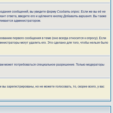
 создания сообщений, вы увидите форму
Создать опрос
. Если же вы её не
иант ответа, введите его и щёлкните кнопку
Добавить вариант
. Вы также
авливается администратором.
ованию первого сообщения в теме (оно всегда относится к опросу). Если
министраторы могут удалить его. Это сделано для того, чтобы нельзя было
 вам может потребоваться специальное разрешение. Только модераторы
ы зарегистрированы, но не можете голосовать, то, скорее всего, у вас