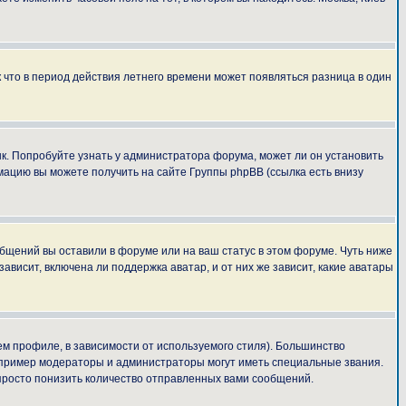
к что в период действия летнего времени может появляться разница в один
ык. Попробуйте узнать у администратора форума, может ли он установить
мацию вы можете получить на сайте Группы phpBB (ссылка есть внизу
общений вы оставили в форуме или на ваш статус в этом форуме. Чуть ниже
висит, включена ли поддержка аватар, и от них же зависит, какие аватары
м профиле, в зависимости от используемого стиля). Большинство
апример модераторы и администраторы могут иметь специальные звания.
просто понизить количество отправленных вами сообщений.