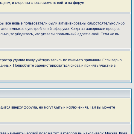
укциям, и скоро вы снова сможете войти на форум
тобы все новые пользователи были активизированы самостоятельно либо
ля анонимных злоупотреблений в форуме. Когда вы завершали процесс
сьмо, то убедитесь, что указали правильный адрес e-mail. Если же вы
тратор удалил вашу учётную запись по каким-то причинам. Если верно
анных. Попробуйте зарегистрироваться снова и принять участие в
дится вверху форума, но могут быть и исключения). Там вы можете
ете изменить часовой пояс на тот, в котором вы находитесь: Москва, Киев