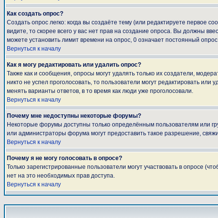
Как создать опрос?
Создать опрос легко: когда вы создаёте тему (или редактируете первое с
видите, то скорее всего у вас нет прав на создание опроса. Вы должны вве
можете установить лимит времени на опрос, 0 означает постоянный опрос
Вернуться к началу
Как я могу редактировать или удалить опрос?
Также как и сообщения, опросы могут удалять только их создатели, модер
никто не успел проголосовать, то пользователи могут редактировать или у
менять варианты ответов, в то время как люди уже проголосовали.
Вернуться к началу
Почему мне недоступны некоторые форумы?
Некоторые форумы доступны только определённым пользователям или груп
или администраторы форума могут предоставить такое разрешение, свяжи
Вернуться к началу
Почему я не могу голосовать в опросе?
Только зарегистрированные пользователи могут участвовать в опросе (что
нет на это необходимых прав доступа.
Вернуться к началу