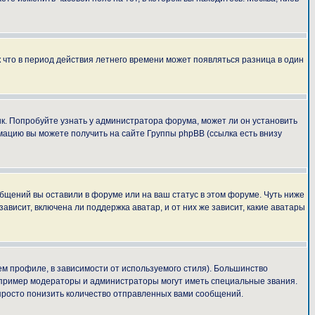
к что в период действия летнего времени может появляться разница в один
ык. Попробуйте узнать у администратора форума, может ли он установить
мацию вы можете получить на сайте Группы phpBB (ссылка есть внизу
общений вы оставили в форуме или на ваш статус в этом форуме. Чуть ниже
висит, включена ли поддержка аватар, и от них же зависит, какие аватары
м профиле, в зависимости от используемого стиля). Большинство
апример модераторы и администраторы могут иметь специальные звания.
просто понизить количество отправленных вами сообщений.