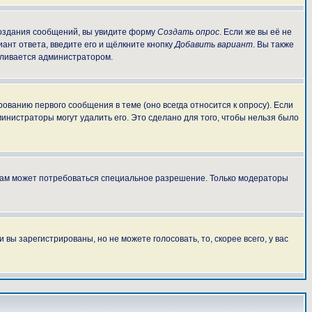
 создания сообщений, вы увидите форму
Создать опрос
. Если же вы её не
иант ответа, введите его и щёлкните кнопку
Добавить вариант
. Вы также
авливается администратором.
ованию первого сообщения в теме (оно всегда относится к опросу). Если
министраторы могут удалить его. Это сделано для того, чтобы нельзя было
 вам может потребоваться специальное разрешение. Только модераторы
ы зарегистрированы, но не можете голосовать, то, скорее всего, у вас