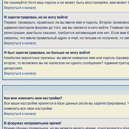
Не паникуйте! Хотя ваш пароль и не может быть восстановлен, вам может 
Вернуться к началу
Я зарегистрирован, но не могу войти!
Первое: проверьте, правильно ли вы ввели имя и пароль. Второе: возмож
администратором форума до того, как вы сможете в него войти. Главная 
регистрации, вам было сказано, требуется активизация или нет. Если вам б
уверены, что ввели правильный адрес e-mail, но письма не получили, то 
Вернуться к началу
Я был зарегистрирован, но больше не могу войти!
Наиболее вероятные причины: вы ввели неверное имя или пароль (проверьт
второе, то возможно вы не написали ни одного сообщения? Администратор
дискуссиях.
Вернуться к началу
Как мне изменить мои настройки?
Все ваши настройки хранятся в базе данных (если вы зарегистрированы). 
изменить все свои настройки
Вернуться к началу
В форумах неправильное время!
Время обычно правильное, но вы можете видеть время, относящееся к другом