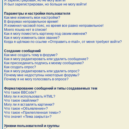
Я зарегистрирован, но не могу войти!
Я был зарегистрирован, но больше не могу войти!
Параметры и настройки пользователя
Как мне изменить мои настройки?
В форумах неправильное время!
Я изменил часовой пояс, но время все равно неправильное!
Моего языка нет в списке!
Как я могу поместить картинку под своим именем?
Как я могу изменить свое звание?
Когда я щёлкаю по ссылке «Отправить e-mail», от меня требуют войти?
Создание сообщений
Как мне создать тему в форуме?
Как я могу редактировать или удалить сообщение?
Как присоединить подпись к моему сообщению?
Как создать опрос?
Как я могу редактировать или удалить опрос?
Почему мне недоступны некоторые форумы?
Почему я не могу голосовать в опросе?
Форматирование сообщений и типы создаваемых тем
Что такое BBCode?
Могу ли я использовать HTML?
Что такое смайлики?
Могу ли я вставлять картинки?
Что такое «Объявление»?
Что такое «Прилепленная тема»?
Что значит «Тема закрыта»?
Уровни пользователей и группы