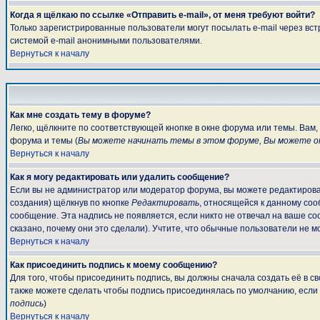
Когда я щёлкаю по ссылке «Отправить e-mail», от меня требуют войти?
Только зарегистрированные пользователи могут посылать e-mail через вс
системой e-mail анонимными пользователями.
Вернуться к началу
Как мне создать тему в форуме?
Легко, щёлкните по соответствующей кнопке в окне форума или темы. Вам
форума и темы (
Вы можете начинать темы в этом форуме, Вы можете от
Вернуться к началу
Как я могу редактировать или удалить сообщение?
Если вы не администратор или модератор форума, вы можете редактироват
создания) щёлкнув по кнопке
Редактировать
, относящейся к данному соо
сообщение. Эта надпись не появляется, если никто не отвечал на ваше с
сказано, почему они это сделали). Учтите, что обычные пользователи не мо
Вернуться к началу
Как присоединить подпись к моему сообщению?
Для того, чтобы присоединить подпись, вы должны сначала создать её в 
также можете сделать чтобы подпись присоединялась по умолчанию, если
подпись
)
Вернуться к началу