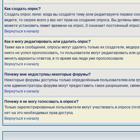
Как создать опрос?
Создать опрос легко: когда вы создаёте тему (или редактируете первое с
видите, то скорее всего у вас нет прав на создание опроса. Вы должны вве
можете установить лимит времени на опрос, 0 означает постоянный опрос
Вернуться к началу
Как я могу редактировать или удалить опрос?
Также как и сообщения, опросы могут удалять только их создатели, модер
никто не успел проголосовать, то пользователи могут редактировать или у
менять варианты ответов, в то время как люди уже проголосовали.
Вернуться к началу
Почему мне недоступны некоторые форумы?
Некоторые форумы доступны только определённым пользователям или груп
или администраторы форума могут предоставить такое разрешение, свяжи
Вернуться к началу
Почему я не могу голосовать в опросе?
Только зарегистрированные пользователи могут участвовать в опросе (что
нет на это необходимых прав доступа.
Вернуться к началу