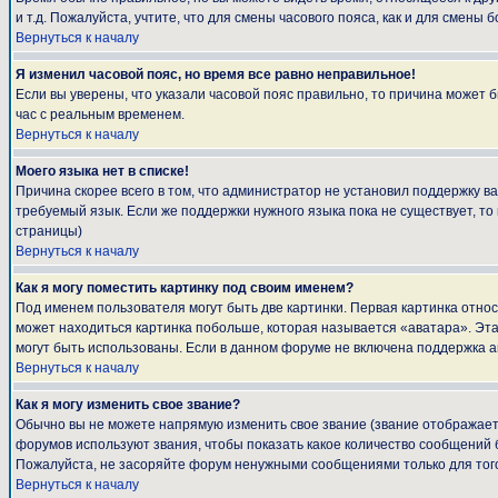
и т.д. Пожалуйста, учтите, что для смены часового пояса, как и для смен
Вернуться к началу
Я изменил часовой пояс, но время все равно неправильное!
Если вы уверены, что указали часовой пояс правильно, то причина может 
час с реальным временем.
Вернуться к началу
Моего языка нет в списке!
Причина скорее всего в том, что администратор не установил поддержку в
требуемый язык. Если же поддержки нужного языка пока не существует, т
страницы)
Вернуться к началу
Как я могу поместить картинку под своим именем?
Под именем пользователя могут быть две картинки. Первая картинка относ
может находиться картинка побольше, которая называется «аватара». Эта 
могут быть использованы. Если в данном форуме не включена поддержка а
Вернуться к началу
Как я могу изменить свое звание?
Обычно вы не можете напрямую изменить свое звание (звание отображаетс
форумов используют звания, чтобы показать какое количество сообщени
Пожалуйста, не засоряйте форум ненужными сообщениями только для того
Вернуться к началу