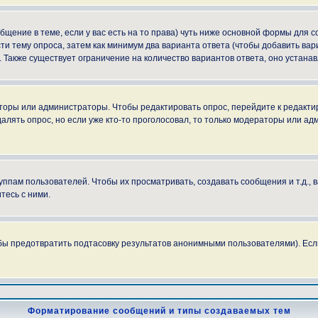
ообщение в теме, если у вас есть на то права) чуть ниже основной формы для
сти тему опроса, затем как минимум два варианта ответа (чтобы добавить вар
. Также существует ограничение на количество вариантов ответа, оно устан
аторы или администраторы. Чтобы редактировать опрос, перейдите к редактир
далять опрос, но если уже кто-то проголосовал, то только модераторы или ад
пам пользователей. Чтобы их просматривать, создавать сообщения и т.д.,
тесь с ними.
бы предотвратить подтасовку результатов анонимными пользователями). Если в
Форматирование сообщений и типы создаваемых тем