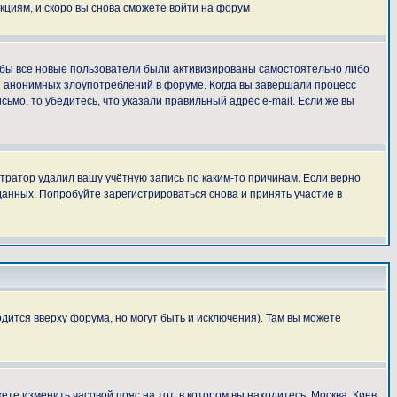
укциям, и скоро вы снова сможете войти на форум
тобы все новые пользователи были активизированы самостоятельно либо
ля анонимных злоупотреблений в форуме. Когда вы завершали процесс
сьмо, то убедитесь, что указали правильный адрес e-mail. Если же вы
тратор удалил вашу учётную запись по каким-то причинам. Если верно
анных. Попробуйте зарегистрироваться снова и принять участие в
дится вверху форума, но могут быть и исключения). Там вы можете
ете изменить часовой пояс на тот, в котором вы находитесь: Москва, Киев