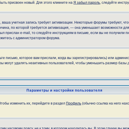
быть присвоен новый. Для этого кликните на
Я забыл пароль
, следуйте инстр
но, ваша учетная запись требует активизации. Некоторые форумы требуют, ч
причина, по которой требуется активизация, — она уменьшает возможности д
ыл прислан e-mail, то следуйте инструкциям в письме, если вы не получили пи
свяжитесь с администратором форума.
е письмо, которое вам прислали, когда вы зарегистрировались) или админис
ы могут удалять неактивных пользователей, чтобы уменьшить размер базы д
Параметры и настройки пользователя
Чтобы изменить их, перейдите в раздел
Профиль
(обычно ссылка на него нахо
у часовому поясу, не к тому, в котором находитесь вы. В этом случае вы мож