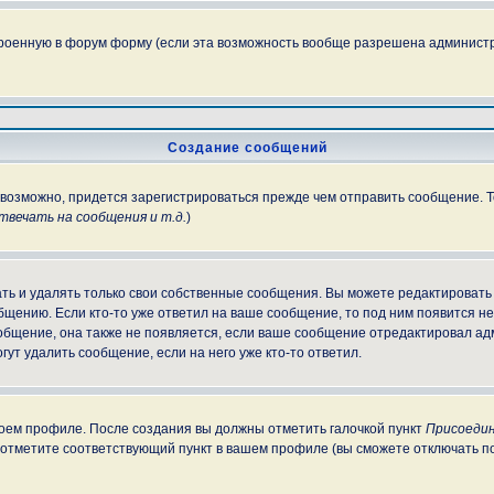
троенную в форум форму (если эта возможность вообще разрешена администр
Создание сообщений
, возможно, придется зарегистрироваться прежде чем отправить сообщение. 
вечать на сообщения и т.д.
)
ь и удалять только свои собственные сообщения. Вы можете редактировать 
бщению. Если кто-то уже ответил на ваше сообщение, то под ним появится н
ообщение, она также не появляется, если ваше сообщение отредактировал ад
гут удалить сообщение, если на него уже кто-то ответил.
своем профиле. После создания вы должны отметить галочкой пункт
Присоедин
 отметите соответствующий пункт в вашем профиле (вы сможете отключать п