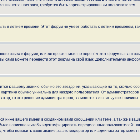
ы большинства настроек, требуется быть зарегистрированным пользователем.
быть в летнем времени. Этот форум не умеет работать с летним временем, та
ашего языка в форуме, или же просто никто не перевёл этот форум на ваш яз
о вы сами можете перевести этот форум на свой язык. Дополнительную инфор
ится к вашему званию, обычно это звёздочки, указывающие на то, сколько со
картинка обычно уникальна для каждого пользователя. От администраторов за
ватар, то это решение администраторов, вы можете выяснить у них причины.
я ниже вашего имени в созданном вами сообщении или теме, а так же в ваше
й было написано и чтобы идентифицировать определенных пользователей: н
, чтобы повысить ваше звание, за это модератор или администратор может 