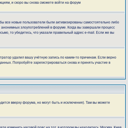
укциям, и скоро вы снова сможете войти на форум
тобы все новые пользователи были активизированы самостоятельно либо
ля анонимных злоупотреблений в форуме. Когда вы завершали процесс
сьмо, то убедитесь, что указали правильный адрес e-mail. Если же вы
тратор удалил вашу учётную запись по каким-то причинам. Если верно
анных. Попробуйте зарегистрироваться снова и принять участие в
дится вверху форума, но могут быть и исключения). Там вы можете
ете изменить часовой пояс на тот, в котором вы находитесь: Москва, Киев