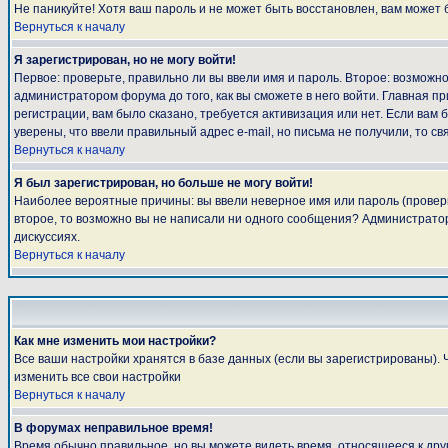
Не паникуйте! Хотя ваш пароль и не может быть восстановлен, вам может 
Вернуться к началу
Я зарегистрирован, но не могу войти!
Первое: проверьте, правильно ли вы ввели имя и пароль. Второе: возмож
администратором форума до того, как вы сможете в него войти. Главная 
регистрации, вам было сказано, требуется активизация или нет. Если вам б
уверены, что ввели правильный адрес e-mail, но письма не получили, то 
Вернуться к началу
Я был зарегистрирован, но больше не могу войти!
Наиболее вероятные причины: вы ввели неверное имя или пароль (проверьт
второе, то возможно вы не написали ни одного сообщения? Администратор
дискуссиях.
Вернуться к началу
Как мне изменить мои настройки?
Все ваши настройки хранятся в базе данных (если вы зарегистрированы). 
изменить все свои настройки
Вернуться к началу
В форумах неправильное время!
Время обычно правильное, но вы можете видеть время, относящееся к другом