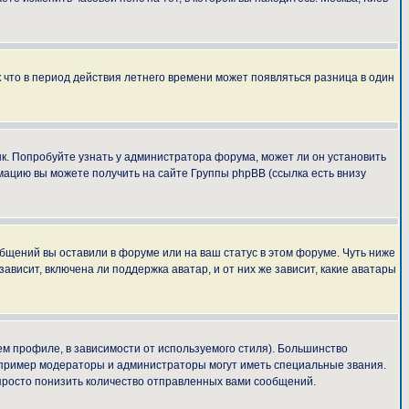
к что в период действия летнего времени может появляться разница в один
ык. Попробуйте узнать у администратора форума, может ли он установить
мацию вы можете получить на сайте Группы phpBB (ссылка есть внизу
общений вы оставили в форуме или на ваш статус в этом форуме. Чуть ниже
висит, включена ли поддержка аватар, и от них же зависит, какие аватары
м профиле, в зависимости от используемого стиля). Большинство
апример модераторы и администраторы могут иметь специальные звания.
просто понизить количество отправленных вами сообщений.