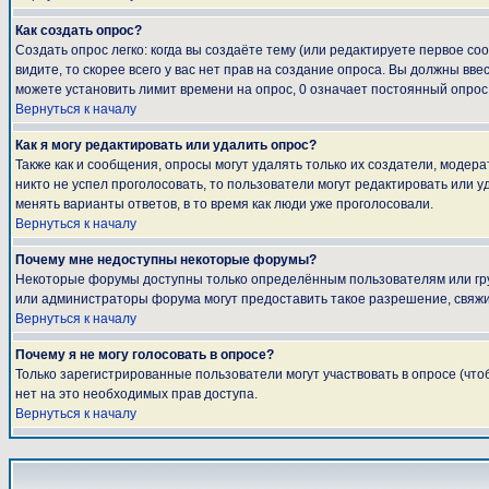
Как создать опрос?
Создать опрос легко: когда вы создаёте тему (или редактируете первое с
видите, то скорее всего у вас нет прав на создание опроса. Вы должны вве
можете установить лимит времени на опрос, 0 означает постоянный опрос
Вернуться к началу
Как я могу редактировать или удалить опрос?
Также как и сообщения, опросы могут удалять только их создатели, модер
никто не успел проголосовать, то пользователи могут редактировать или у
менять варианты ответов, в то время как люди уже проголосовали.
Вернуться к началу
Почему мне недоступны некоторые форумы?
Некоторые форумы доступны только определённым пользователям или груп
или администраторы форума могут предоставить такое разрешение, свяжи
Вернуться к началу
Почему я не могу голосовать в опросе?
Только зарегистрированные пользователи могут участвовать в опросе (что
нет на это необходимых прав доступа.
Вернуться к началу