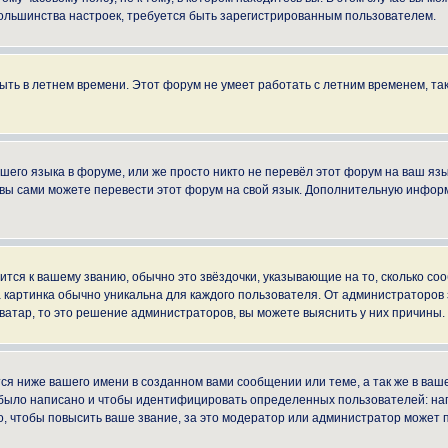
ы большинства настроек, требуется быть зарегистрированным пользователем.
быть в летнем времени. Этот форум не умеет работать с летним временем, та
ашего языка в форуме, или же просто никто не перевёл этот форум на ваш яз
о вы сами можете перевести этот форум на свой язык. Дополнительную инфор
ится к вашему званию, обычно это звёздочки, указывающие на то, сколько со
картинка обычно уникальна для каждого пользователя. От администраторов за
ватар, то это решение администраторов, вы можете выяснить у них причины.
я ниже вашего имени в созданном вами сообщении или теме, а так же в ваше
й было написано и чтобы идентифицировать определенных пользователей: н
, чтобы повысить ваше звание, за это модератор или администратор может 