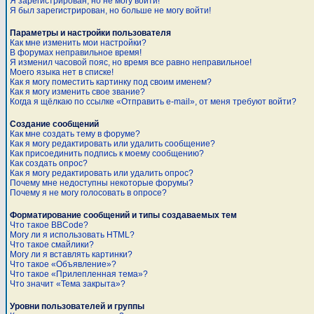
Я зарегистрирован, но не могу войти!
Я был зарегистрирован, но больше не могу войти!
Параметры и настройки пользователя
Как мне изменить мои настройки?
В форумах неправильное время!
Я изменил часовой пояс, но время все равно неправильное!
Моего языка нет в списке!
Как я могу поместить картинку под своим именем?
Как я могу изменить свое звание?
Когда я щёлкаю по ссылке «Отправить e-mail», от меня требуют войти?
Создание сообщений
Как мне создать тему в форуме?
Как я могу редактировать или удалить сообщение?
Как присоединить подпись к моему сообщению?
Как создать опрос?
Как я могу редактировать или удалить опрос?
Почему мне недоступны некоторые форумы?
Почему я не могу голосовать в опросе?
Форматирование сообщений и типы создаваемых тем
Что такое BBCode?
Могу ли я использовать HTML?
Что такое смайлики?
Могу ли я вставлять картинки?
Что такое «Объявление»?
Что такое «Прилепленная тема»?
Что значит «Тема закрыта»?
Уровни пользователей и группы