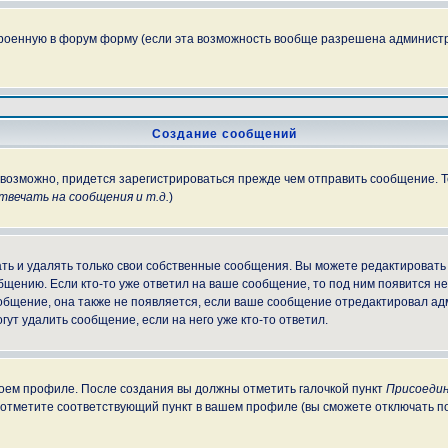
троенную в форум форму (если эта возможность вообще разрешена администр
Создание сообщений
, возможно, придется зарегистрироваться прежде чем отправить сообщение. 
вечать на сообщения и т.д.
)
ь и удалять только свои собственные сообщения. Вы можете редактировать 
бщению. Если кто-то уже ответил на ваше сообщение, то под ним появится н
ообщение, она также не появляется, если ваше сообщение отредактировал ад
гут удалить сообщение, если на него уже кто-то ответил.
своем профиле. После создания вы должны отметить галочкой пункт
Присоедин
 отметите соответствующий пункт в вашем профиле (вы сможете отключать п