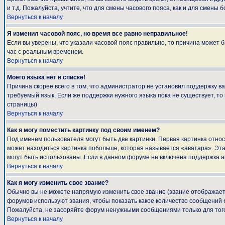
и т.д. Пожалуйста, учтите, что для смены часового пояса, как и для смен
Вернуться к началу
Я изменил часовой пояс, но время все равно неправильное!
Если вы уверены, что указали часовой пояс правильно, то причина может 
час с реальным временем.
Вернуться к началу
Моего языка нет в списке!
Причина скорее всего в том, что администратор не установил поддержку в
требуемый язык. Если же поддержки нужного языка пока не существует, т
страницы)
Вернуться к началу
Как я могу поместить картинку под своим именем?
Под именем пользователя могут быть две картинки. Первая картинка относ
может находиться картинка побольше, которая называется «аватара». Эта 
могут быть использованы. Если в данном форуме не включена поддержка а
Вернуться к началу
Как я могу изменить свое звание?
Обычно вы не можете напрямую изменить свое звание (звание отображаетс
форумов используют звания, чтобы показать какое количество сообщени
Пожалуйста, не засоряйте форум ненужными сообщениями только для того
Вернуться к началу