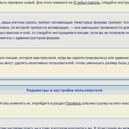
быть присвоен новый. Для этого кликните на
Я забыл пароль
, следуйте инстр
но, ваша учетная запись требует активизации. Некоторые форумы требуют, ч
причина, по которой требуется активизация, — она уменьшает возможности д
ыл прислан e-mail, то следуйте инструкциям в письме, если вы не получили пи
свяжитесь с администратором форума.
е письмо, которое вам прислали, когда вы зарегистрировались) или админис
ы могут удалять неактивных пользователей, чтобы уменьшить размер базы д
Параметры и настройки пользователя
Чтобы изменить их, перейдите в раздел
Профиль
(обычно ссылка на него нахо
у часовому поясу, не к тому, в котором находитесь вы. В этом случае вы мож