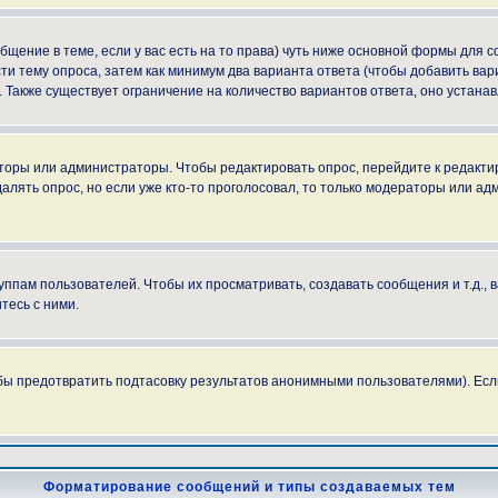
ообщение в теме, если у вас есть на то права) чуть ниже основной формы для
сти тему опроса, затем как минимум два варианта ответа (чтобы добавить вар
. Также существует ограничение на количество вариантов ответа, оно устан
аторы или администраторы. Чтобы редактировать опрос, перейдите к редактир
далять опрос, но если уже кто-то проголосовал, то только модераторы или ад
пам пользователей. Чтобы их просматривать, создавать сообщения и т.д.,
тесь с ними.
бы предотвратить подтасовку результатов анонимными пользователями). Если в
Форматирование сообщений и типы создаваемых тем