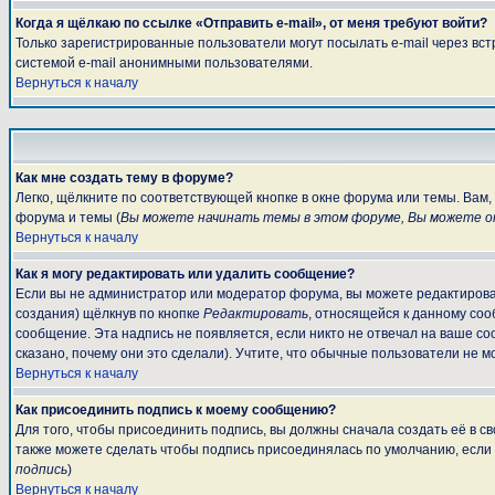
Когда я щёлкаю по ссылке «Отправить e-mail», от меня требуют войти?
Только зарегистрированные пользователи могут посылать e-mail через вс
системой e-mail анонимными пользователями.
Вернуться к началу
Как мне создать тему в форуме?
Легко, щёлкните по соответствующей кнопке в окне форума или темы. Вам
форума и темы (
Вы можете начинать темы в этом форуме, Вы можете от
Вернуться к началу
Как я могу редактировать или удалить сообщение?
Если вы не администратор или модератор форума, вы можете редактироват
создания) щёлкнув по кнопке
Редактировать
, относящейся к данному соо
сообщение. Эта надпись не появляется, если никто не отвечал на ваше с
сказано, почему они это сделали). Учтите, что обычные пользователи не мо
Вернуться к началу
Как присоединить подпись к моему сообщению?
Для того, чтобы присоединить подпись, вы должны сначала создать её в 
также можете сделать чтобы подпись присоединялась по умолчанию, если
подпись
)
Вернуться к началу