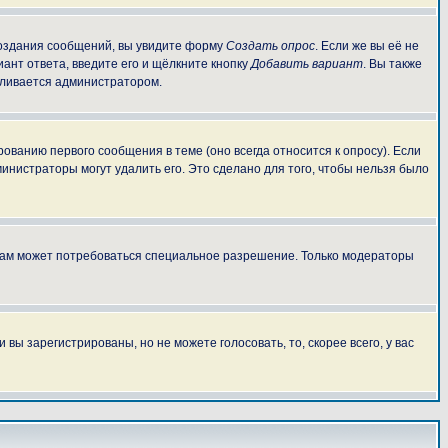
 создания сообщений, вы увидите форму
Создать опрос
. Если же вы её не
иант ответа, введите его и щёлкните кнопку
Добавить вариант
. Вы также
авливается администратором.
ованию первого сообщения в теме (оно всегда относится к опросу). Если
министраторы могут удалить его. Это сделано для того, чтобы нельзя было
 вам может потребоваться специальное разрешение. Только модераторы
ы зарегистрированы, но не можете голосовать, то, скорее всего, у вас