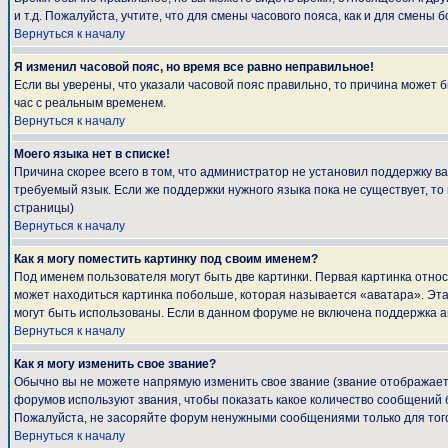
и т.д. Пожалуйста, учтите, что для смены часового пояса, как и для смен
Вернуться к началу
Я изменил часовой пояс, но время все равно неправильное!
Если вы уверены, что указали часовой пояс правильно, то причина может 
час с реальным временем.
Вернуться к началу
Моего языка нет в списке!
Причина скорее всего в том, что администратор не установил поддержку в
требуемый язык. Если же поддержки нужного языка пока не существует, т
страницы)
Вернуться к началу
Как я могу поместить картинку под своим именем?
Под именем пользователя могут быть две картинки. Первая картинка относ
может находиться картинка побольше, которая называется «аватара». Эта 
могут быть использованы. Если в данном форуме не включена поддержка а
Вернуться к началу
Как я могу изменить свое звание?
Обычно вы не можете напрямую изменить свое звание (звание отображаетс
форумов используют звания, чтобы показать какое количество сообщени
Пожалуйста, не засоряйте форум ненужными сообщениями только для того
Вернуться к началу