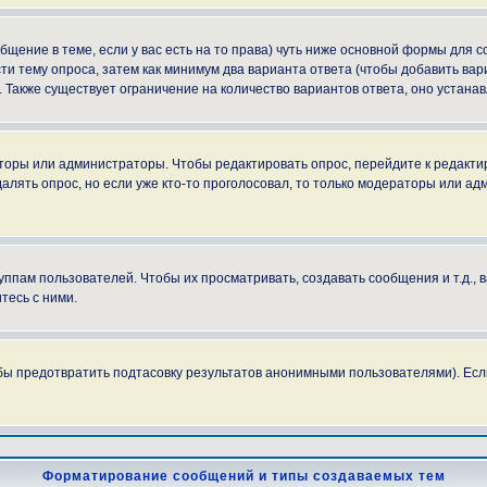
ообщение в теме, если у вас есть на то права) чуть ниже основной формы для
сти тему опроса, затем как минимум два варианта ответа (чтобы добавить вар
. Также существует ограничение на количество вариантов ответа, оно устан
аторы или администраторы. Чтобы редактировать опрос, перейдите к редактир
далять опрос, но если уже кто-то проголосовал, то только модераторы или ад
пам пользователей. Чтобы их просматривать, создавать сообщения и т.д.,
тесь с ними.
бы предотвратить подтасовку результатов анонимными пользователями). Если в
Форматирование сообщений и типы создаваемых тем