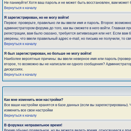
Не паникуйте! Хотя ваш пароль и не может быть восстановлен, вам может 
Вернуться к началу
Я зарегистрирован, но не могу войти!
Первое: проверьте, правильно ли вы ввели имя и пароль. Второе: возмож
администратором форума до того, как вы сможете в него войти. Главная 
регистрации, вам было сказано, требуется активизация или нет. Если вам б
уверены, что ввели правильный адрес e-mail, но письма не получили, то 
Вернуться к началу
Я был зарегистрирован, но больше не могу войти!
Наиболее вероятные причины: вы ввели неверное имя или пароль (проверьт
второе, то возможно вы не написали ни одного сообщения? Администратор
дискуссиях.
Вернуться к началу
Как мне изменить мои настройки?
Все ваши настройки хранятся в базе данных (если вы зарегистрированы). 
изменить все свои настройки
Вернуться к началу
В форумах неправильное время!
Время обычно правильное, но вы можете видеть время, относящееся к другом