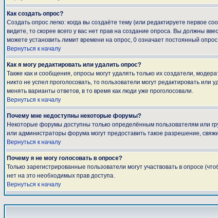
Как создать опрос?
Создать опрос легко: когда вы создаёте тему (или редактируете первое с
видите, то скорее всего у вас нет прав на создание опроса. Вы должны вве
можете установить лимит времени на опрос, 0 означает постоянный опрос
Вернуться к началу
Как я могу редактировать или удалить опрос?
Также как и сообщения, опросы могут удалять только их создатели, модер
никто не успел проголосовать, то пользователи могут редактировать или у
менять варианты ответов, в то время как люди уже проголосовали.
Вернуться к началу
Почему мне недоступны некоторые форумы?
Некоторые форумы доступны только определённым пользователям или груп
или администраторы форума могут предоставить такое разрешение, свяжи
Вернуться к началу
Почему я не могу голосовать в опросе?
Только зарегистрированные пользователи могут участвовать в опросе (что
нет на это необходимых прав доступа.
Вернуться к началу