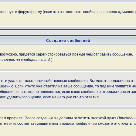
троенную в форум форму (если эта возможность вообще разрешена администр
Создание сообщений
, возможно, придется зарегистрироваться прежде чем отправить сообщение. 
вечать на сообщения и т.д.
)
ь и удалять только свои собственные сообщения. Вы можете редактировать 
бщению. Если кто-то уже ответил на ваше сообщение, то под ним появится н
ообщение, она также не появляется, если ваше сообщение отредактировал ад
гут удалить сообщение, если на него уже кто-то ответил.
своем профиле. После создания вы должны отметить галочкой пункт
Присоедин
 отметите соответствующий пункт в вашем профиле (вы сможете отключать п