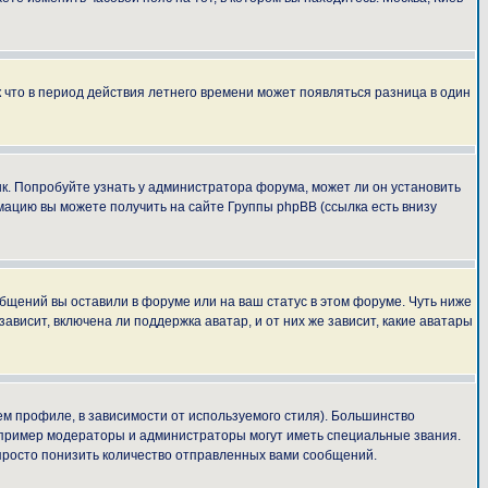
к что в период действия летнего времени может появляться разница в один
ык. Попробуйте узнать у администратора форума, может ли он установить
мацию вы можете получить на сайте Группы phpBB (ссылка есть внизу
общений вы оставили в форуме или на ваш статус в этом форуме. Чуть ниже
висит, включена ли поддержка аватар, и от них же зависит, какие аватары
м профиле, в зависимости от используемого стиля). Большинство
апример модераторы и администраторы могут иметь специальные звания.
просто понизить количество отправленных вами сообщений.