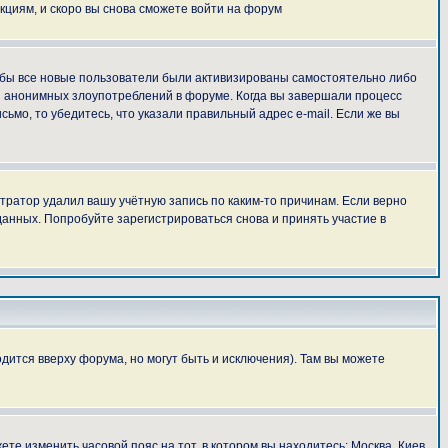
укциям, и скоро вы снова сможете войти на форум
тобы все новые пользователи были активизированы самостоятельно либо
ля анонимных злоупотреблений в форуме. Когда вы завершали процесс
сьмо, то убедитесь, что указали правильный адрес e-mail. Если же вы
тратор удалил вашу учётную запись по каким-то причинам. Если верно
анных. Попробуйте зарегистрироваться снова и принять участие в
дится вверху форума, но могут быть и исключения). Там вы можете
ете изменить часовой пояс на тот, в котором вы находитесь: Москва, Киев