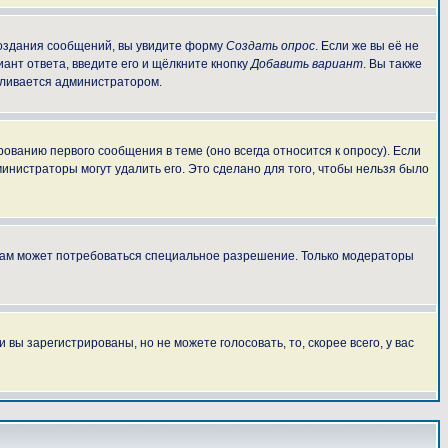
 создания сообщений, вы увидите форму
Создать опрос
. Если же вы её не
иант ответа, введите его и щёлкните кнопку
Добавить вариант
. Вы также
авливается администратором.
ованию первого сообщения в теме (оно всегда относится к опросу). Если
министраторы могут удалить его. Это сделано для того, чтобы нельзя было
 вам может потребоваться специальное разрешение. Только модераторы
ы зарегистрированы, но не можете голосовать, то, скорее всего, у вас