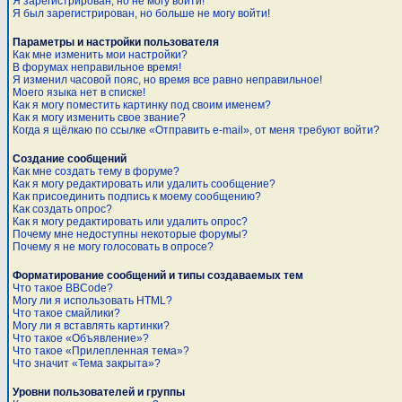
Я зарегистрирован, но не могу войти!
Я был зарегистрирован, но больше не могу войти!
Параметры и настройки пользователя
Как мне изменить мои настройки?
В форумах неправильное время!
Я изменил часовой пояс, но время все равно неправильное!
Моего языка нет в списке!
Как я могу поместить картинку под своим именем?
Как я могу изменить свое звание?
Когда я щёлкаю по ссылке «Отправить e-mail», от меня требуют войти?
Создание сообщений
Как мне создать тему в форуме?
Как я могу редактировать или удалить сообщение?
Как присоединить подпись к моему сообщению?
Как создать опрос?
Как я могу редактировать или удалить опрос?
Почему мне недоступны некоторые форумы?
Почему я не могу голосовать в опросе?
Форматирование сообщений и типы создаваемых тем
Что такое BBCode?
Могу ли я использовать HTML?
Что такое смайлики?
Могу ли я вставлять картинки?
Что такое «Объявление»?
Что такое «Прилепленная тема»?
Что значит «Тема закрыта»?
Уровни пользователей и группы