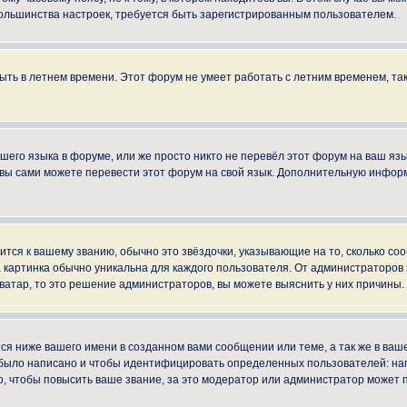
ы большинства настроек, требуется быть зарегистрированным пользователем.
быть в летнем времени. Этот форум не умеет работать с летним временем, та
ашего языка в форуме, или же просто никто не перевёл этот форум на ваш яз
о вы сами можете перевести этот форум на свой язык. Дополнительную инфор
ится к вашему званию, обычно это звёздочки, указывающие на то, сколько со
картинка обычно уникальна для каждого пользователя. От администраторов за
ватар, то это решение администраторов, вы можете выяснить у них причины.
я ниже вашего имени в созданном вами сообщении или теме, а так же в ваше
й было написано и чтобы идентифицировать определенных пользователей: н
, чтобы повысить ваше звание, за это модератор или администратор может 