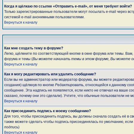
Когда я щёлкаю по ссылке «Отправить e-mail», от меня требуют войти?
Только зарегистрированные пользователи могут посылать e-mail через вс
системой e-mail анонимными пользователями.
Вернуться к началу
Как мне создать тему в форуме?
Легко, щёлкните по соответствующей кнопке в окне форума или темы. Вам
форума и темы (
Вы можете начинать темы в этом форуме, Вы можете от
Вернуться к началу
Как я могу редактировать или удалить сообщение?
Если вы не администратор или модератор форума, вы можете редактироват
создания) щёлкнув по кнопке
Редактировать
, относящейся к данному соо
сообщение. Эта надпись не появляется, если никто не отвечал на ваше с
сказано, почему они это сделали). Учтите, что обычные пользователи не мо
Вернуться к началу
Как присоединить подпись к моему сообщению?
Для того, чтобы присоединить подпись, вы должны сначала создать её в 
также можете сделать чтобы подпись присоединялась по умолчанию, если
подпись
)
Вернуться к началу