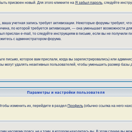
быть присвоен новый. Для этого кликните на
Я забыл пароль
, следуйте инстр
но, ваша учетная запись требует активизации. Некоторые форумы требуют, ч
причина, по которой требуется активизация, — она уменьшает возможности д
ыл прислан e-mail, то следуйте инструкциям в письме, если вы не получили пи
свяжитесь с администратором форума.
е письмо, которое вам прислали, когда вы зарегистрировались) или админис
ы могут удалять неактивных пользователей, чтобы уменьшить размер базы д
Параметры и настройки пользователя
Чтобы изменить их, перейдите в раздел
Профиль
(обычно ссылка на него нахо
у часовому поясу, не к тому, в котором находитесь вы. В этом случае вы мож