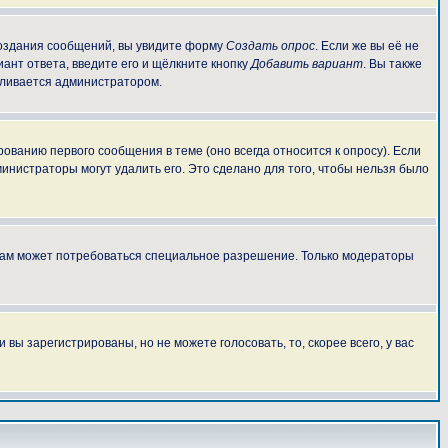
 создания сообщений, вы увидите форму
Создать опрос
. Если же вы её не
иант ответа, введите его и щёлкните кнопку
Добавить вариант
. Вы также
авливается администратором.
ованию первого сообщения в теме (оно всегда относится к опросу). Если
министраторы могут удалить его. Это сделано для того, чтобы нельзя было
 вам может потребоваться специальное разрешение. Только модераторы
ы зарегистрированы, но не можете голосовать, то, скорее всего, у вас