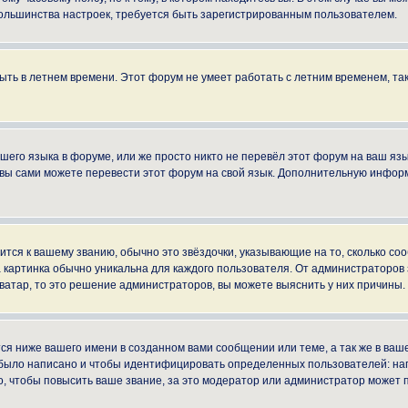
ы большинства настроек, требуется быть зарегистрированным пользователем.
быть в летнем времени. Этот форум не умеет работать с летним временем, та
ашего языка в форуме, или же просто никто не перевёл этот форум на ваш яз
о вы сами можете перевести этот форум на свой язык. Дополнительную инфор
ится к вашему званию, обычно это звёздочки, указывающие на то, сколько со
картинка обычно уникальна для каждого пользователя. От администраторов за
ватар, то это решение администраторов, вы можете выяснить у них причины.
я ниже вашего имени в созданном вами сообщении или теме, а так же в ваше
й было написано и чтобы идентифицировать определенных пользователей: н
, чтобы повысить ваше звание, за это модератор или администратор может 