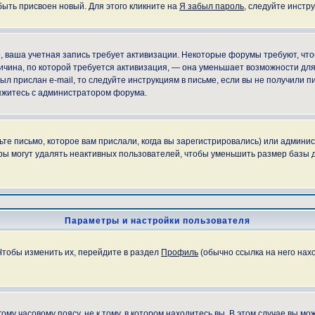
быть присвоен новый. Для этого кликните на
Я забыл пароль
, следуйте инстр
но, ваша учетная запись требует активизации. Некоторые форумы требуют, ч
причина, по которой требуется активизация, — она уменьшает возможности д
ыл прислан e-mail, то следуйте инструкциям в письме, если вы не получили пи
свяжитесь с администратором форума.
е письмо, которое вам прислали, когда вы зарегистрировались) или админис
ы могут удалять неактивных пользователей, чтобы уменьшить размер базы д
Параметры и настройки пользователя
Чтобы изменить их, перейдите в раздел
Профиль
(обычно ссылка на него нахо
у часовому поясу, не к тому, в котором находитесь вы. В этом случае вы мож