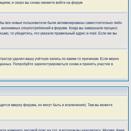
укциям, и скоро вы снова сможете войти на форум
тобы все новые пользователи были активизированы самостоятельно либо
ля анонимных злоупотреблений в форуме. Когда вы завершали процесс
сьмо, то убедитесь, что указали правильный адрес e-mail. Если же вы
тратор удалил вашу учётную запись по каким-то причинам. Если верно
анных. Попробуйте зарегистрироваться снова и принять участие в
дится вверху форума, но могут быть и исключения). Там вы можете
ете изменить часовой пояс на тот, в котором вы находитесь: Москва, Киев