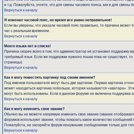
и т.д. Пожалуйста, учтите, что для смены часового пояса, как и для смен
Вернуться к началу
Я изменил часовой пояс, но время все равно неправильное!
Если вы уверены, что указали часовой пояс правильно, то причина может 
час с реальным временем.
Вернуться к началу
Моего языка нет в списке!
Причина скорее всего в том, что администратор не установил поддержку в
требуемый язык. Если же поддержки нужного языка пока не существует, т
страницы)
Вернуться к началу
Как я могу поместить картинку под своим именем?
Под именем пользователя могут быть две картинки. Первая картинка относ
может находиться картинка побольше, которая называется «аватара». Эта 
могут быть использованы. Если в данном форуме не включена поддержка а
Вернуться к началу
Как я могу изменить свое звание?
Обычно вы не можете напрямую изменить свое звание (звание отображаетс
форумов используют звания, чтобы показать какое количество сообщени
Пожалуйста, не засоряйте форум ненужными сообщениями только для того
Вернуться к началу