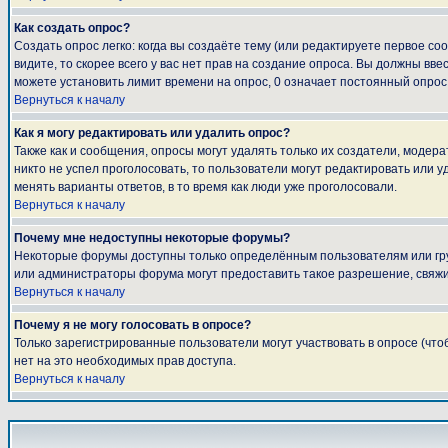
Как создать опрос?
Создать опрос легко: когда вы создаёте тему (или редактируете первое с
видите, то скорее всего у вас нет прав на создание опроса. Вы должны вве
можете установить лимит времени на опрос, 0 означает постоянный опрос
Вернуться к началу
Как я могу редактировать или удалить опрос?
Также как и сообщения, опросы могут удалять только их создатели, модер
никто не успел проголосовать, то пользователи могут редактировать или у
менять варианты ответов, в то время как люди уже проголосовали.
Вернуться к началу
Почему мне недоступны некоторые форумы?
Некоторые форумы доступны только определённым пользователям или груп
или администраторы форума могут предоставить такое разрешение, свяжи
Вернуться к началу
Почему я не могу голосовать в опросе?
Только зарегистрированные пользователи могут участвовать в опросе (что
нет на это необходимых прав доступа.
Вернуться к началу