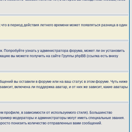
к что в период действия летнего времени может появляться разница в один
ык. Попробуйте узнать у администратора форума, может ли он установить
мацию вы можете получить на сайте Группы phpBB (ссылка есть внизу
общений вы оставили в форуме или на ваш статус в этом форуме. Чуть ниже
висит, включена ли поддержка аватар, и от них же зависит, какие аватары
м профиле, в зависимости от используемого стиля). Большинство
апример модераторы и администраторы могут иметь специальные звания.
просто понизить количество отправленных вами сообщений.