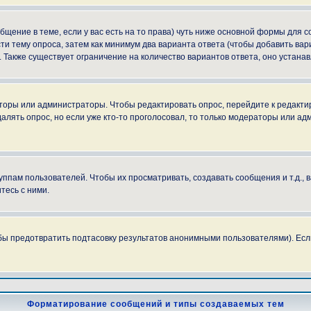
ообщение в теме, если у вас есть на то права) чуть ниже основной формы для
сти тему опроса, затем как минимум два варианта ответа (чтобы добавить вар
. Также существует ограничение на количество вариантов ответа, оно устан
аторы или администраторы. Чтобы редактировать опрос, перейдите к редактир
далять опрос, но если уже кто-то проголосовал, то только модераторы или ад
пам пользователей. Чтобы их просматривать, создавать сообщения и т.д.,
тесь с ними.
бы предотвратить подтасовку результатов анонимными пользователями). Если в
Форматирование сообщений и типы создаваемых тем