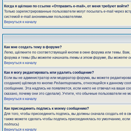
Когда я щёлкаю по ссылке «Отправить e-mail», от меня требуют войти?
Только зарегистрированные пользователи могут посылать e-mail через вс
системой e-mail анонимными пользователями.
Вернуться к началу
Как мне создать тему в форуме?
Легко, щёлкните по соответствующей кнопке в окне форума или темы. Вам
форума и темы (
Вы можете начинать темы в этом форуме, Вы можете от
Вернуться к началу
Как я могу редактировать или удалить сообщение?
Если вы не администратор или модератор форума, вы можете редактироват
создания) щёлкнув по кнопке
Редактировать
, относящейся к данному соо
сообщение. Эта надпись не появляется, если никто не отвечал на ваше с
сказано, почему они это сделали). Учтите, что обычные пользователи не мо
Вернуться к началу
Как присоединить подпись к моему сообщению?
Для того, чтобы присоединить подпись, вы должны сначала создать её в 
также можете сделать чтобы подпись присоединялась по умолчанию, если
подпись
)
Вернуться к началу