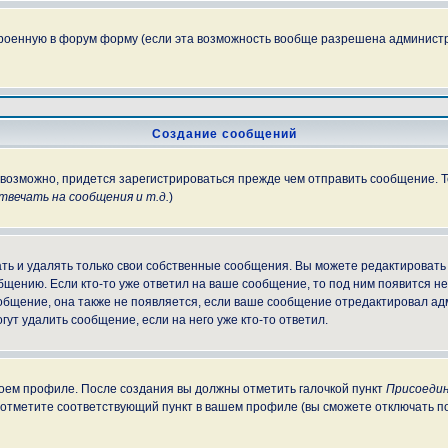
троенную в форум форму (если эта возможность вообще разрешена администр
Создание сообщений
, возможно, придется зарегистрироваться прежде чем отправить сообщение. 
вечать на сообщения и т.д.
)
ь и удалять только свои собственные сообщения. Вы можете редактировать 
бщению. Если кто-то уже ответил на ваше сообщение, то под ним появится н
ообщение, она также не появляется, если ваше сообщение отредактировал ад
гут удалить сообщение, если на него уже кто-то ответил.
своем профиле. После создания вы должны отметить галочкой пункт
Присоедин
 отметите соответствующий пункт в вашем профиле (вы сможете отключать п