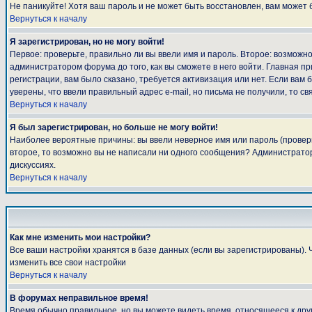
Не паникуйте! Хотя ваш пароль и не может быть восстановлен, вам может 
Вернуться к началу
Я зарегистрирован, но не могу войти!
Первое: проверьте, правильно ли вы ввели имя и пароль. Второе: возмож
администратором форума до того, как вы сможете в него войти. Главная 
регистрации, вам было сказано, требуется активизация или нет. Если вам б
уверены, что ввели правильный адрес e-mail, но письма не получили, то 
Вернуться к началу
Я был зарегистрирован, но больше не могу войти!
Наиболее вероятные причины: вы ввели неверное имя или пароль (проверьт
второе, то возможно вы не написали ни одного сообщения? Администратор
дискуссиях.
Вернуться к началу
Как мне изменить мои настройки?
Все ваши настройки хранятся в базе данных (если вы зарегистрированы). 
изменить все свои настройки
Вернуться к началу
В форумах неправильное время!
Время обычно правильное, но вы можете видеть время, относящееся к другом