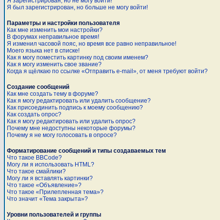
Я зарегистрирован, но не могу войти!
Я был зарегистрирован, но больше не могу войти!
Параметры и настройки пользователя
Как мне изменить мои настройки?
В форумах неправильное время!
Я изменил часовой пояс, но время все равно неправильное!
Моего языка нет в списке!
Как я могу поместить картинку под своим именем?
Как я могу изменить свое звание?
Когда я щёлкаю по ссылке «Отправить e-mail», от меня требуют войти?
Создание сообщений
Как мне создать тему в форуме?
Как я могу редактировать или удалить сообщение?
Как присоединить подпись к моему сообщению?
Как создать опрос?
Как я могу редактировать или удалить опрос?
Почему мне недоступны некоторые форумы?
Почему я не могу голосовать в опросе?
Форматирование сообщений и типы создаваемых тем
Что такое BBCode?
Могу ли я использовать HTML?
Что такое смайлики?
Могу ли я вставлять картинки?
Что такое «Объявление»?
Что такое «Прилепленная тема»?
Что значит «Тема закрыта»?
Уровни пользователей и группы