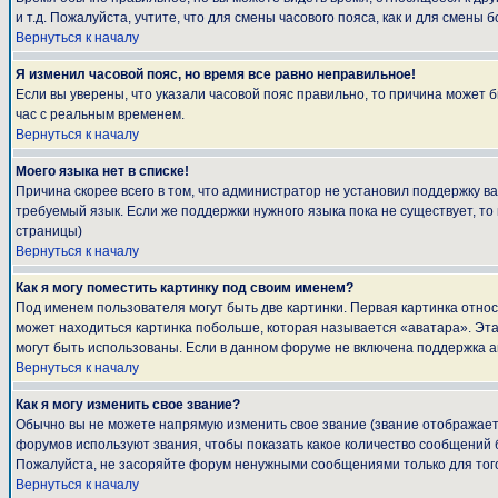
и т.д. Пожалуйста, учтите, что для смены часового пояса, как и для смен
Вернуться к началу
Я изменил часовой пояс, но время все равно неправильное!
Если вы уверены, что указали часовой пояс правильно, то причина может 
час с реальным временем.
Вернуться к началу
Моего языка нет в списке!
Причина скорее всего в том, что администратор не установил поддержку в
требуемый язык. Если же поддержки нужного языка пока не существует, т
страницы)
Вернуться к началу
Как я могу поместить картинку под своим именем?
Под именем пользователя могут быть две картинки. Первая картинка относ
может находиться картинка побольше, которая называется «аватара». Эта 
могут быть использованы. Если в данном форуме не включена поддержка а
Вернуться к началу
Как я могу изменить свое звание?
Обычно вы не можете напрямую изменить свое звание (звание отображаетс
форумов используют звания, чтобы показать какое количество сообщени
Пожалуйста, не засоряйте форум ненужными сообщениями только для того
Вернуться к началу