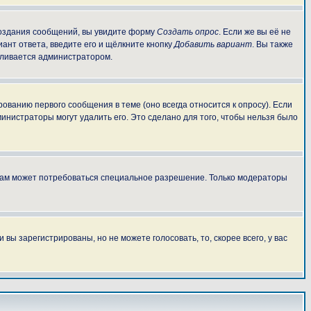
 создания сообщений, вы увидите форму
Создать опрос
. Если же вы её не
иант ответа, введите его и щёлкните кнопку
Добавить вариант
. Вы также
авливается администратором.
ованию первого сообщения в теме (оно всегда относится к опросу). Если
министраторы могут удалить его. Это сделано для того, чтобы нельзя было
 вам может потребоваться специальное разрешение. Только модераторы
ы зарегистрированы, но не можете голосовать, то, скорее всего, у вас