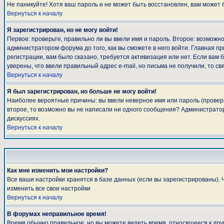
Не паникуйте! Хотя ваш пароль и не может быть восстановлен, вам может 
Вернуться к началу
Я зарегистрирован, но не могу войти!
Первое: проверьте, правильно ли вы ввели имя и пароль. Второе: возмож
администратором форума до того, как вы сможете в него войти. Главная 
регистрации, вам было сказано, требуется активизация или нет. Если вам б
уверены, что ввели правильный адрес e-mail, но письма не получили, то 
Вернуться к началу
Я был зарегистрирован, но больше не могу войти!
Наиболее вероятные причины: вы ввели неверное имя или пароль (проверьт
второе, то возможно вы не написали ни одного сообщения? Администратор
дискуссиях.
Вернуться к началу
Как мне изменить мои настройки?
Все ваши настройки хранятся в базе данных (если вы зарегистрированы). 
изменить все свои настройки
Вернуться к началу
В форумах неправильное время!
Время обычно правильное, но вы можете видеть время, относящееся к другом