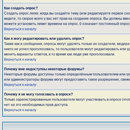
Как создать опрос?
Создать опрос легко: когда вы создаёте тему (или редактируете первое с
видите, то скорее всего у вас нет прав на создание опроса. Вы должны вве
можете установить лимит времени на опрос, 0 означает постоянный опрос
Вернуться к началу
Как я могу редактировать или удалить опрос?
Также как и сообщения, опросы могут удалять только их создатели, модер
никто не успел проголосовать, то пользователи могут редактировать или у
менять варианты ответов, в то время как люди уже проголосовали.
Вернуться к началу
Почему мне недоступны некоторые форумы?
Некоторые форумы доступны только определённым пользователям или груп
или администраторы форума могут предоставить такое разрешение, свяжи
Вернуться к началу
Почему я не могу голосовать в опросе?
Только зарегистрированные пользователи могут участвовать в опросе (что
нет на это необходимых прав доступа.
Вернуться к началу