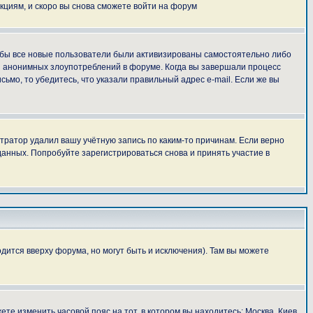
укциям, и скоро вы снова сможете войти на форум
тобы все новые пользователи были активизированы самостоятельно либо
ля анонимных злоупотреблений в форуме. Когда вы завершали процесс
сьмо, то убедитесь, что указали правильный адрес e-mail. Если же вы
тратор удалил вашу учётную запись по каким-то причинам. Если верно
анных. Попробуйте зарегистрироваться снова и принять участие в
дится вверху форума, но могут быть и исключения). Там вы можете
ете изменить часовой пояс на тот, в котором вы находитесь: Москва, Киев