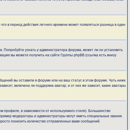
к что в период действия летнего времени может появляться разница в один
ык. Попробуйте узнать у администратора форума, может ли он установить
мацию вы можете получить на сайте Группы phpBB (ссылка есть внизу
общений вы оставили в форуме или на ваш статус в этом форуме. Чуть ниже
висит, включена ли поддержка аватар, и от них же зависит, какие аватары
м профиле, в зависимости от используемого стиля). Большинство
апример модераторы и администраторы могут иметь специальные звания.
просто понизить количество отправленных вами сообщений.