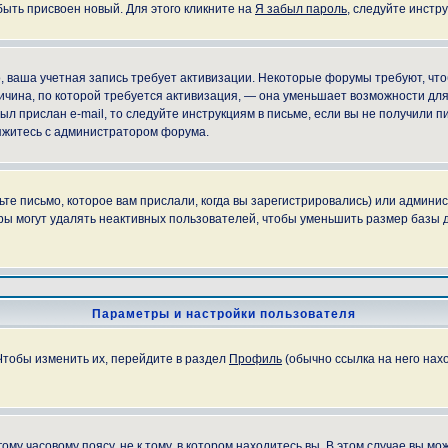
быть присвоен новый. Для этого кликните на
Я забыл пароль
, следуйте инстр
но, ваша учетная запись требует активизации. Некоторые форумы требуют, ч
причина, по которой требуется активизация, — она уменьшает возможности д
ыл прислан e-mail, то следуйте инструкциям в письме, если вы не получили пи
свяжитесь с администратором форума.
е письмо, которое вам прислали, когда вы зарегистрировались) или админис
ы могут удалять неактивных пользователей, чтобы уменьшить размер базы д
Параметры и настройки пользователя
Чтобы изменить их, перейдите в раздел
Профиль
(обычно ссылка на него нахо
у часовому поясу, не к тому, в котором находитесь вы. В этом случае вы мож