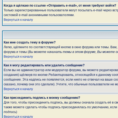
Когда я щёлкаю по ссылке «Отправить e-mail», от меня требуют войти?
Только зарегистрированные пользователи могут посылать e-mail через вс
системой e-mail анонимными пользователями.
Вернуться к началу
Как мне создать тему в форуме?
Легко, щёлкните по соответствующей кнопке в окне форума или темы. Вам
форума и темы (
Вы можете начинать темы в этом форуме, Вы можете от
Вернуться к началу
Как я могу редактировать или удалить сообщение?
Если вы не администратор или модератор форума, вы можете редактироват
создания) щёлкнув по кнопке
Редактировать
, относящейся к данному соо
сообщение. Эта надпись не появляется, если никто не отвечал на ваше с
сказано, почему они это сделали). Учтите, что обычные пользователи не мо
Вернуться к началу
Как присоединить подпись к моему сообщению?
Для того, чтобы присоединить подпись, вы должны сначала создать её в 
также можете сделать чтобы подпись присоединялась по умолчанию, если
подпись
)
Вернуться к началу