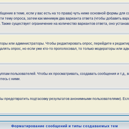
ообщение в теме, если у вас есть на то права) чуть ниже основной формы для
сти тему опроса, затем как минимум два варианта ответа (чтобы добавить вар
. Также существует ограничение на количество вариантов ответа, оно устан
аторы или администраторы. Чтобы редактировать опрос, перейдите к редактир
далять опрос, но если уже кто-то проголосовал, то только модераторы или ад
пам пользователей. Чтобы их просматривать, создавать сообщения и т.д.,
тесь с ними.
бы предотвратить подтасовку результатов анонимными пользователями). Если в
Форматирование сообщений и типы создаваемых тем