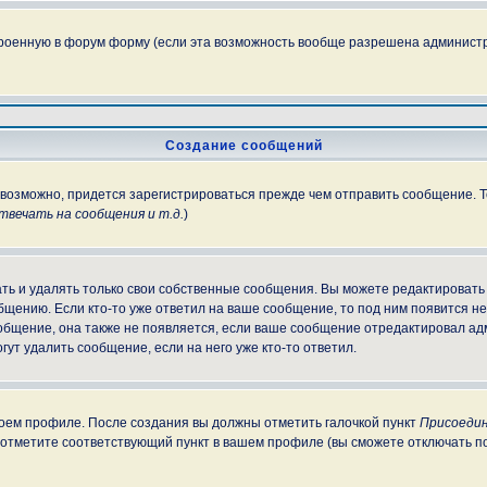
троенную в форум форму (если эта возможность вообще разрешена администр
Создание сообщений
, возможно, придется зарегистрироваться прежде чем отправить сообщение. 
вечать на сообщения и т.д.
)
ь и удалять только свои собственные сообщения. Вы можете редактировать 
бщению. Если кто-то уже ответил на ваше сообщение, то под ним появится н
ообщение, она также не появляется, если ваше сообщение отредактировал ад
гут удалить сообщение, если на него уже кто-то ответил.
своем профиле. После создания вы должны отметить галочкой пункт
Присоедин
 отметите соответствующий пункт в вашем профиле (вы сможете отключать п