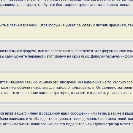
ы большинства настроек, требуется быть зарегистрированным пользователем.
быть в летнем времени. Этот форум не умеет работать с летним временем, та
ашего языка в форуме, или же просто никто не перевёл этот форум на ваш яз
о вы сами можете перевести этот форум на свой язык. Дополнительную инфор
ится к вашему званию, обычно это звёздочки, указывающие на то, сколько со
картинка обычно уникальна для каждого пользователя. От администраторов за
ватар, то это решение администраторов, вы можете выяснить у них причины.
я ниже вашего имени в созданном вами сообщении или теме, а так же в ваше
й было написано и чтобы идентифицировать определенных пользователей: н
, чтобы повысить ваше звание, за это модератор или администратор может 