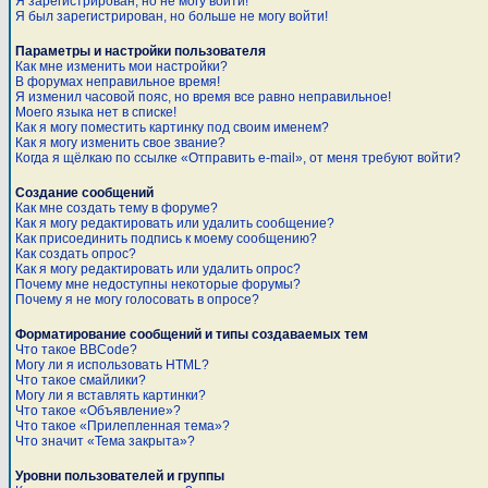
Я зарегистрирован, но не могу войти!
Я был зарегистрирован, но больше не могу войти!
Параметры и настройки пользователя
Как мне изменить мои настройки?
В форумах неправильное время!
Я изменил часовой пояс, но время все равно неправильное!
Моего языка нет в списке!
Как я могу поместить картинку под своим именем?
Как я могу изменить свое звание?
Когда я щёлкаю по ссылке «Отправить e-mail», от меня требуют войти?
Создание сообщений
Как мне создать тему в форуме?
Как я могу редактировать или удалить сообщение?
Как присоединить подпись к моему сообщению?
Как создать опрос?
Как я могу редактировать или удалить опрос?
Почему мне недоступны некоторые форумы?
Почему я не могу голосовать в опросе?
Форматирование сообщений и типы создаваемых тем
Что такое BBCode?
Могу ли я использовать HTML?
Что такое смайлики?
Могу ли я вставлять картинки?
Что такое «Объявление»?
Что такое «Прилепленная тема»?
Что значит «Тема закрыта»?
Уровни пользователей и группы